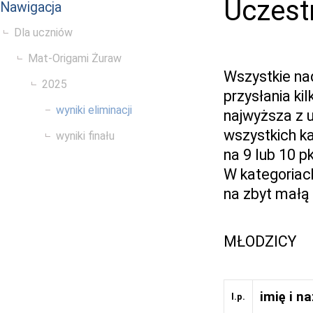
Uczest
Nawigacja
Dla uczniów
Mat-Origami Żuraw
Wszystkie na
2025
przysłania ki
wyniki eliminacji
najwyższa z 
wszystkich k
wyniki finału
na 9 lub 10 p
W kategoriach
na zbyt małą 
MŁODZICY
imię i n
l.p.