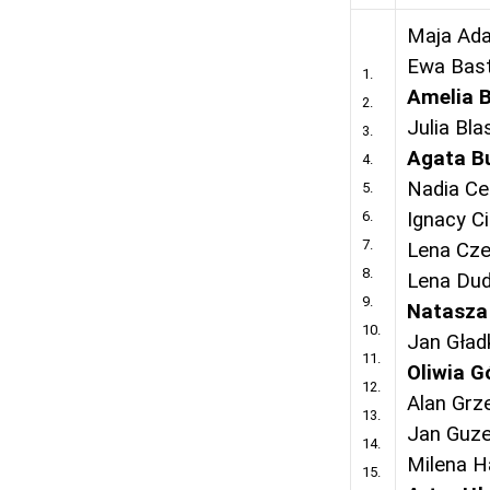
Maja Ad
Ewa Bas
1.
Amelia 
2.
Julia Bla
3.
Agata B
4.
Nadia Ce
5.
6.
Ignacy C
7.
Lena Cze
8.
Lena Du
9.
Natasza
10.
Jan Gład
11.
Oliwia G
12.
Alan Grz
13.
Jan Guze
14.
Milena H
15.