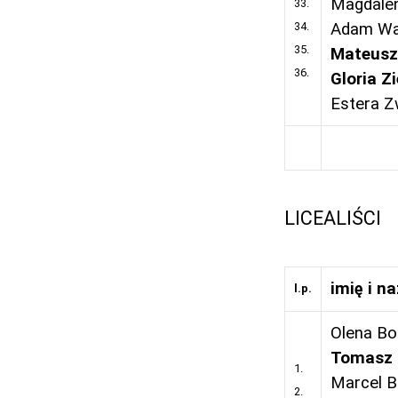
Magdale
33.
34.
Adam W
35.
Mateusz
36.
Gloria Z
Estera Z
LICEALIŚCI
imię i n
l.p.
Olena Bo
Tomasz 
1.
Marcel B
2.