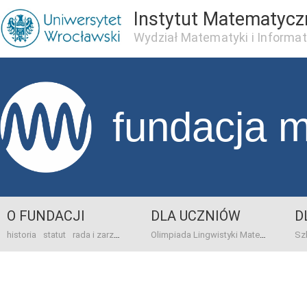
Instytut Matematycz
Wydział Matematyki i Informat
fundacja 
O FUNDACJI
DLA UCZNIÓW
D
historia
statut
rada i zarząd
dane bankowo-adresowe
kontakt
Olimpiada Lingwistyki Matematycznej
sprawo