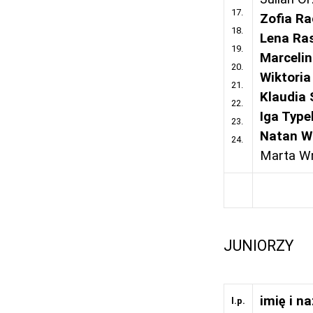
17.
Zofia Ra
18.
Lena Ra
19.
Marcelin
20.
Wiktoria
21.
Klaudia 
22.
Iga Type
23.
Natan W
24.
Marta W
JUNIORZY
imię i n
l.p.