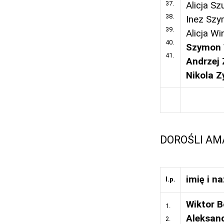
37.
Alicja S
38.
Inez Sz
39.
Alicja Wi
40.
Szymon 
41.
Andrzej 
Nikola Z
DOROŚLI AM
imię i n
l.p.
Wiktor 
1.
Aleksan
2.