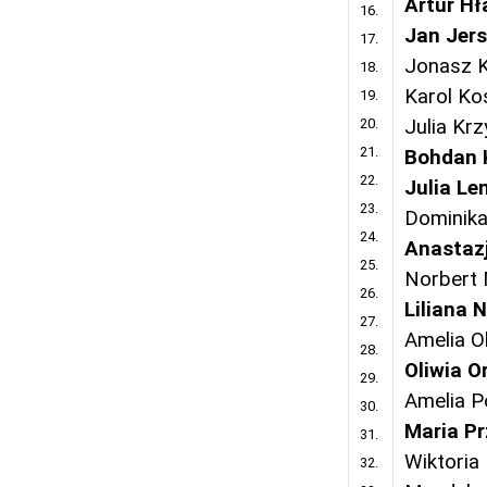
Artur H
16.
Jan Jer
17.
Jonasz K
18.
Karol Koś
19.
20.
Julia Kr
21.
Bohdan 
22.
Julia Le
23.
Dominika
24.
Anastaz
25.
Norbert
26.
Liliana 
27.
Amelia O
28.
Oliwia O
29.
Amelia P
30.
Maria Pr
31.
Wiktoria
32.