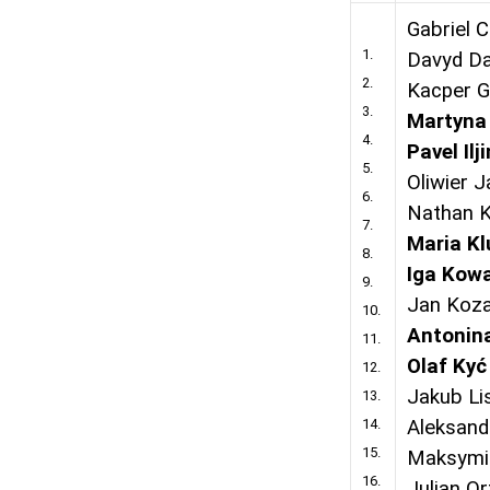
Gabriel 
1.
Davyd Da
2.
Kacper G
3.
Martyna
4.
Pavel Ilji
5.
Oliwier J
6.
Nathan 
7.
Maria Kl
8.
Iga Kow
9.
Jan Koz
10.
Antonin
11.
Olaf Kyć
12.
Jakub Li
13.
14.
Aleksand
15.
Maksymil
16.
Julian Or