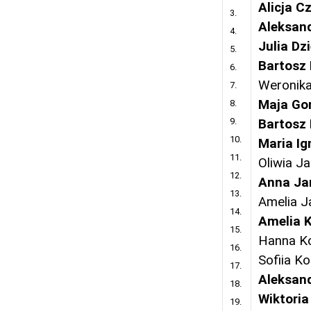
Alicja C
3.
Aleksan
4.
Julia Dz
5.
Bartosz 
6.
Weronika
7.
Maja Go
8.
9.
Bartosz 
10.
Maria Ig
11.
Oliwia J
12.
Anna Ja
13.
Amelia J
14.
Amelia 
15.
Hanna K
16.
Sofiia K
17.
Aleksand
18.
Wiktori
19.