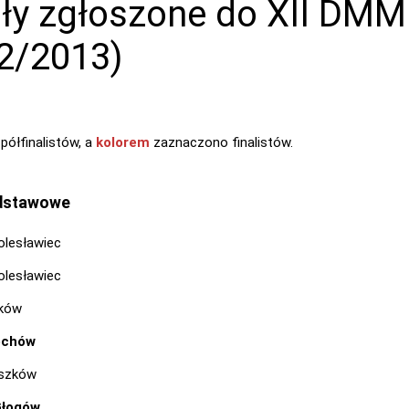
ły zgłoszone do XII DMM
2/2013)
półfinalistów, a
kolorem
zaznaczono finalistów.
odstawowe
olesławiec
olesławiec
lków
echów
eszków
Głogów