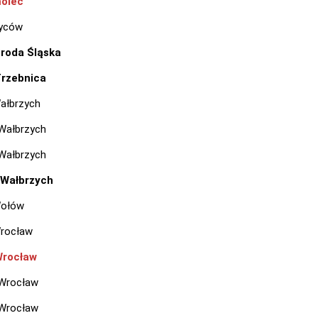
olec
Syców
Środa Śląska
Trzebnica
ałbrzych
Wałbrzych
Wałbrzych
 Wałbrzych
Wołów
rocław
Wrocław
 Wrocław
 Wrocław