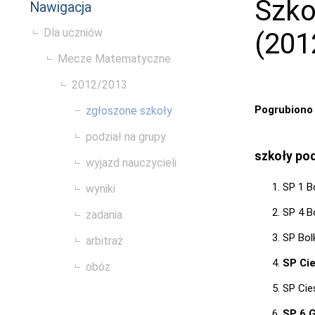
Szko
Nawigacja
Dla uczniów
(201
Mecze Matematyczne
2012/2013
Pogrubiono
zgłoszone szkoły
podział na grupy
szkoły p
wyjazd nauczycieli
SP 1 B
wyniki
SP 4 B
zadania
SP Bo
arbitraż
SP Ci
obóz
SP Ci
SP 6 