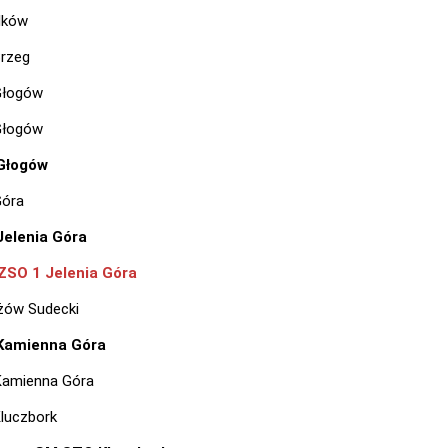
lków
rzeg
Głogów
Głogów
Głogów
Góra
Jelenia Góra
ZSO 1 Jelenia Góra
żów Sudecki
Kamienna Góra
Kamienna Góra
luczbork