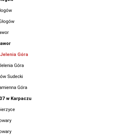
Głogów
 Głogów
awor
Jawor
Jelenia Góra
Jelenia Góra
ów Sudecki
amienna Góra
07 w Karpaczu
ierzyce
owary
owary