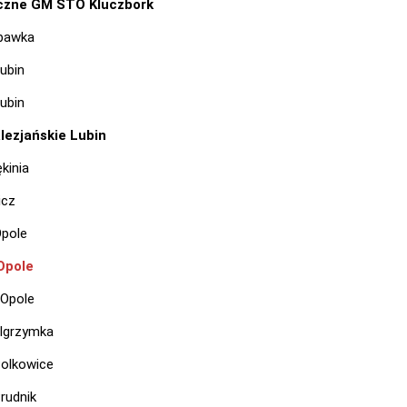
czne GM STO Kluczbork
bawka
ubin
ubin
lezjańskie Lubin
kinia
icz
pole
Opole
Opole
lgrzymka
olkowice
rudnik