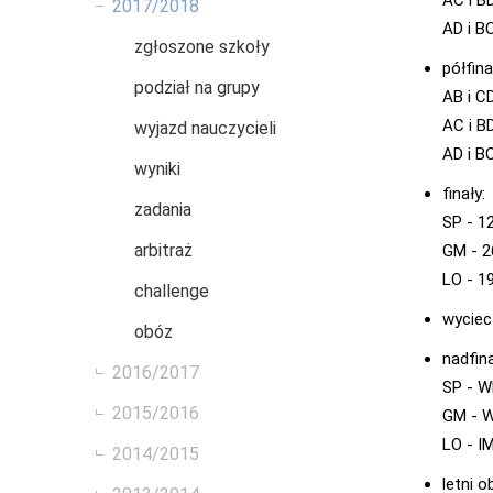
2017/2018
AD i B
zgłoszone szkoły
półfina
podział na grupy
AB i CD
AC i BD
wyjazd nauczycieli
AD i B
wyniki
finały:
zadania
SP - 1
arbitraż
GM - 2
LO - 1
challenge
wyciec
obóz
nadfin
2016/2017
SP - W
2015/2016
GM - W
LO - I
2014/2015
letni 