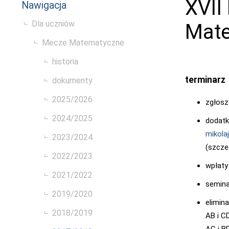
XVII
Nawigacja
Dla uczniów
Mat
Mecze Matematyczne
historia
terminarz
dokumenty
2025/2026
zgłosz
2024/2025
dodatk
mikola
2023/2024
(szcze
2022/2023
wpłaty
2021/2022
semina
2019/2020
elimina
2018/2019
AB i C
AC i B