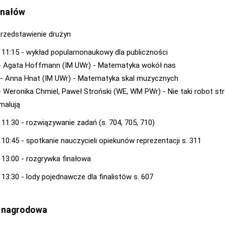
inałów
przedstawienie drużyn
- 11:15 - wykład popularnonaukowy dla publiczności
Agata Hoffmann (IM UWr) - Matematyka wokół nas
Anna Hnat (IM UWr) - Matematyka skal muzycznych
eronika Chmiel, Paweł Stroński (WE, WM PWr) - Nie taki robot str
 malują
 11:30 - rozwiązywanie zadań (s. 704, 705, 710)
- 10:45 - spotkanie nauczycieli opiekunów reprezentacji s. 311
- 13:00 - rozgrywka finałowa
 13:30 - lody pojednawcze dla finalistów s. 607
 nagrodowa