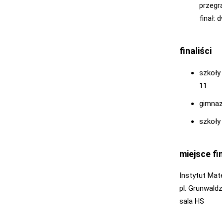
przegr
finał:
finaliści
szkoły
11
gimnaz
szkoły
miejsce fi
Instytut Ma
pl. Grunwald
sala HS