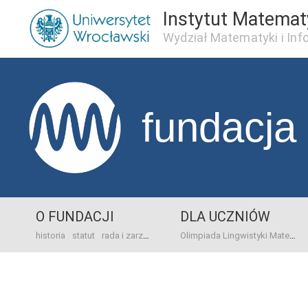
Instytut Matema
Wydział Matematyki i Inf
fundacja
O FUNDACJI
DLA UCZNIÓW
historia
statut
rada i zarząd
dane bankowo-adresowe
kontakt
Olimpiada Lingwistyki Matematycznej