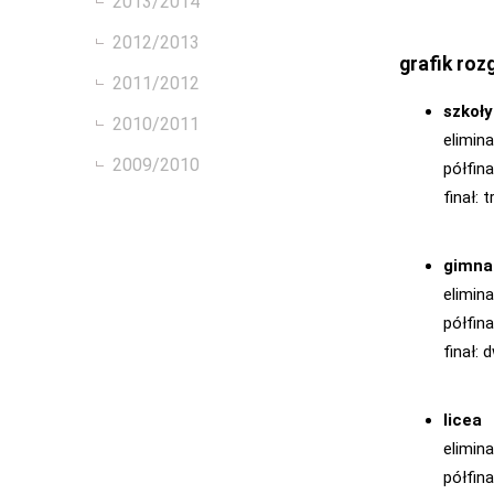
2013/2014
2012/2013
grafik roz
2011/2012
szkoł
2010/2011
elimina
2009/2010
półfin
finał:
gimna
elimina
półfina
finał:
licea
elimina
półfina