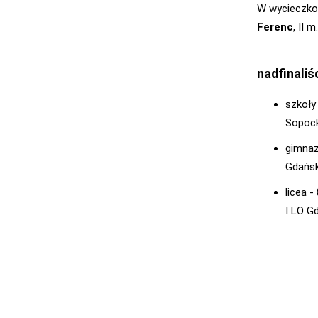
W wycieczkow
Ferenc
, II m
nadfinaliś
szkoły
Sopock
gimnaz
Gdańsk
licea 
I LO G