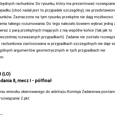
zbędnych rachunków. Do rysunku, który ma prezentować rozwiązani
padku (choć nadal jest to przypadek szczególny), nie przedstawio
unków. Zaznaczone na tym rysunku przekątne nie dają możliwosci
enia takiego rozumowania. Do tego nalezało bowiem wybrać jedną 
wraz z parą przekątnych mających z nią wspólne końce (tak jak to
wcześniej rozważanych przypadkach). Zadanie nie zostało rozwiąz
 rachunkowa zastosowana w przypadkach szczegolnych nie daje si
 ogólnych argumentów geometrycznych w tych przypadkach nie
no.
 (LO)
dania 8, mecz I - półfinał
niu wniosku skierowanego do arbitrażu Komisja Zadaniowa postan
rozwiązanie 2 pkt.