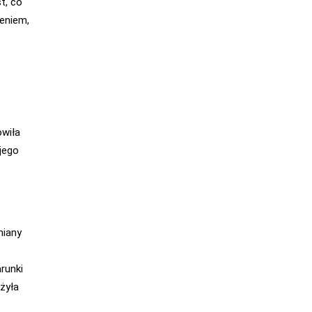
t, co
ieniem,
owiła
jego
miany
arunki
żyła