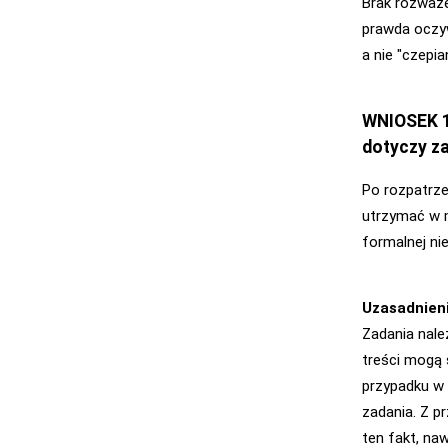
Brak rozważe
prawda oczyw
a nie "czepi
WNIOSEK 1
dotyczy za
Po rozpatrze
utrzymać w 
formalnej ni
Uzasadnien
Zadania nale
treści mogą
przypadku w r
zadania. Z 
ten fakt, na