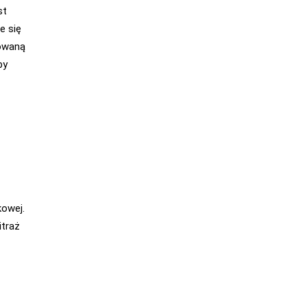
st
e się
mowaną
by
kowej.
itraż