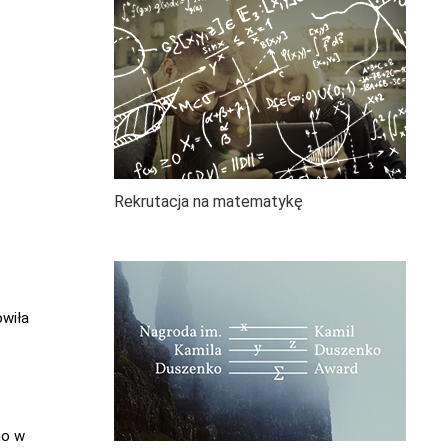
Rekrutacja na matematykę
owiła
no w