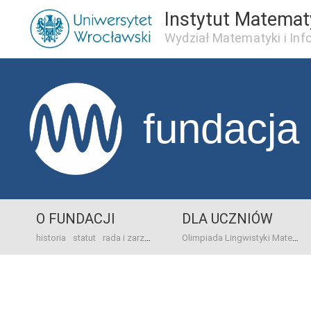
Instytut Matema
Wydział Matematyki i Inf
fundacja
O FUNDACJI
DLA UCZNIÓW
historia
statut
rada i zarząd
dane bankowo-adresowe
kontakt
Olimpiada Lingwistyki Matematycznej