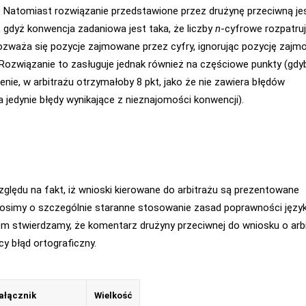
. Natomiast rozwiązanie przedstawione przez drużynę przeciwną je
 gdyż konwencja zadaniowa jest taka, że liczby
n
-cyfrowe rozpatruj
ozważa się pozycje zajmowane przez cyfry, ignorując pozycję zaj
 Rozwiązanie to zasługuje jednak również na częściowe punkty (gdy
enie, w arbitrażu otrzymałoby 8 pkt, jako że nie zawiera błędów
a jedynie błędy wynikające z nieznajomości konwencji).
ględu na fakt, iż wnioski kierowane do arbitrażu są prezentowane
prosimy o szczególnie staranne stosowanie zasad poprawności języ
m stwierdzamy, że komentarz drużyny przeciwnej do wniosku o arb
cy błąd ortograficzny.
ałącznik
Wielkość