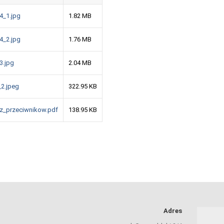
4_1.jpg
1.82 MB
4_2.jpg
1.76 MB
3.jpg
2.04 MB
_2.jpeg
322.95 KB
z_przeciwnikow.pdf
138.95 KB
Adres