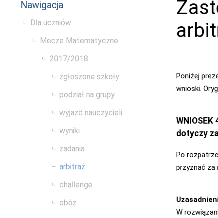
Zast
Nawigacja
Dla uczniów
arbi
Mecze Matematyczne
2017/2018
Poniżej prez
zgłoszone szkoły
wnioski. Oryg
podział na grupy
wyjazd nauczycieli
WNIOSEK 4
wyniki
dotyczy za
zadania
Po rozpatrze
arbitraż
przyznać za 
challenge
Uzasadnien
obóz
W rozwiązani