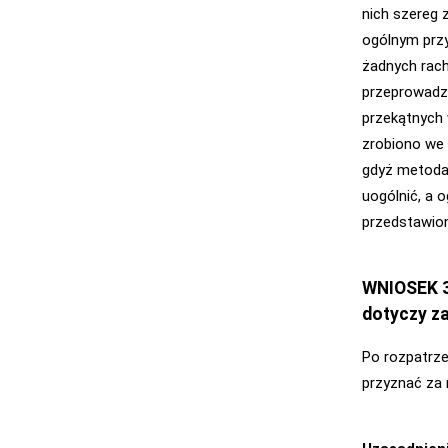
nich szereg 
ogólnym przy
żadnych rach
przeprowadz
przekątnych 
zrobiono we 
gdyż metoda
uogólnić, a
przedstawio
WNIOSEK 3
dotyczy za
Po rozpatrze
przyznać za 