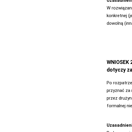
Uzasadnien
W rozwiązani
konkretnej (
dowolną (inn
WNIOSEK 2
dotyczy za
Po rozpatrze
przyznać za 
przez drużyn
formalnej ni
Uzasadnien