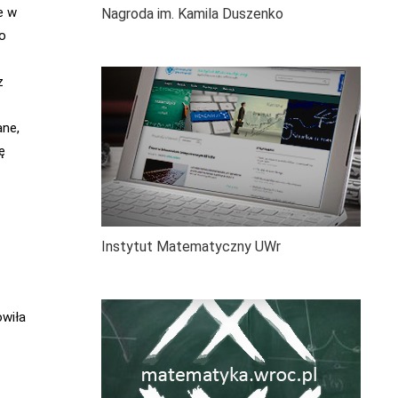
e w
Nagroda im. Kamila Duszenko
no
z
ane,
ę
Instytut Matematyczny UWr
owiła