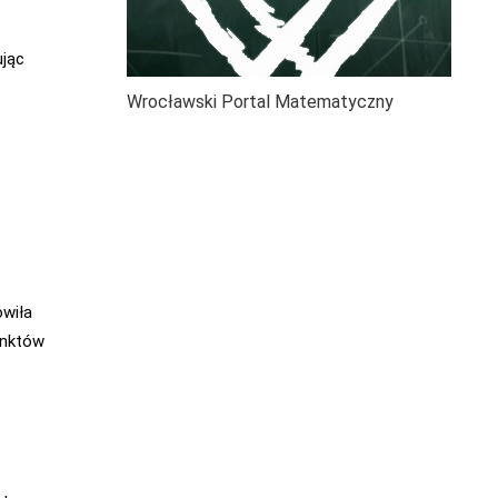
ując
Wrocławski Portal Matematyczny
owiła
unktów
o