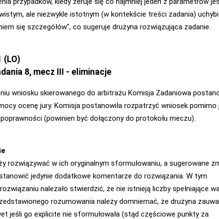
nia przypadków, kiedy zeruje się co najmniej jeden z parametrów jes
istym, ale niezwykle istotnym (w kontekście treści zadania) uchyb
aniem się szczegółów", co sugeruje drużyna rozwiązująca zadanie.
 (LO)
dania 8, mecz III - eliminacje
niu wniosku skierowanego do arbitrażu Komisja Zadaniowa postan
mocy ocenę jury. Komisja postanowiła rozpatrzyć wniosek pomimo 
epoprawności (powinien być dołączony do protokołu meczu).
ie
ży rozwiązywać w ich oryginalnym sformułowaniu, a sugerowane z
 stanowić jedynie dodatkowe komentarze do rozwiązania. W tym
ozwiązaniu należało stwierdzić, że nie istnieją liczby spełniające w
przedstawionego rozumowania należy domniemać, że drużyna zauwa
wet jeśli go explicite nie sformułowała (stąd częściowe punkty za