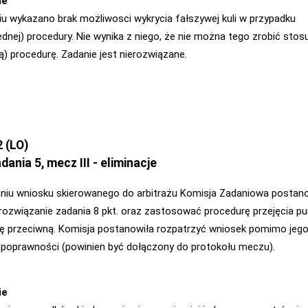
ie
u wykazano brak możliwosci wykrycia fałszywej kuli w przypadku
jednej) procedury. Nie wynika z niego, że nie można tego zrobić stos
ą) procedurę. Zadanie jest nierozwiązane.
 (LO)
dania 5, mecz III - eliminacje
niu wniosku skierowanego do arbitrażu Komisja Zadaniowa postan
rozwiązanie zadania 8 pkt. oraz zastosować procedurę przejęcia p
ę przeciwną. Komisja postanowiła rozpatrzyć wniosek pomimo jeg
epoprawności (powinien być dołączony do protokołu meczu).
ie