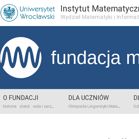
Instytut Matematycz
Wydział Matematyki i Informat
fundacja 
O FUNDACJI
DLA UCZNIÓW
D
historia
statut
rada i zarząd
dane bankowo-adresowe
kontakt
Olimpiada Lingwistyki Matematycznej
sprawo