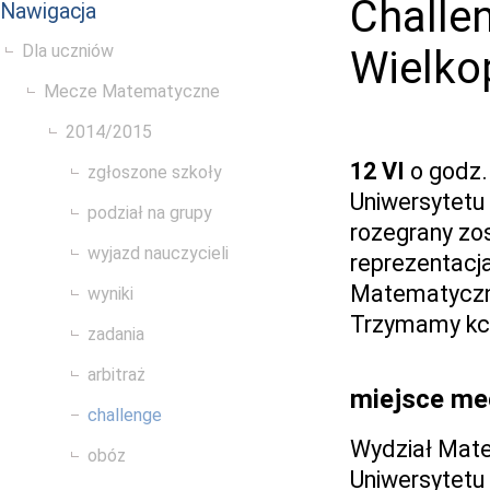
Challe
Nawigacja
Dla uczniów
Wielko
Mecze Matematyczne
2014/2015
12 VI
o godz.
zgłoszone szkoły
Uniwersytetu
podział na grupy
rozegrany zo
wyjazd nauczycieli
reprezentacj
Matematyczny
wyniki
Trzymamy kci
zadania
arbitraż
miejsce me
challenge
Wydział Mate
obóz
Uniwersytetu