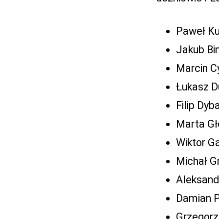
Paweł Ku
Jakub Bi
Marcin C
Łukasz D
Filip Dyb
Marta G
Wiktor G
Michał Gr
Aleksan
Damian 
Grzegorz