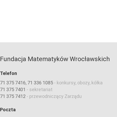
Fundacja Matematyków Wrocławskich
Telefon
71 375 7416, 71 336 1085
-
konkursy, obozy, kółka
71 375 7401
-
sekretariat
71 375 7412
-
przewodniczący Zarządu
Poczta