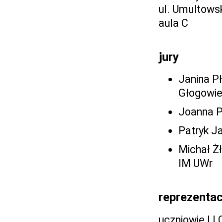
ul. Umultows
aula C
jury
Janina Pł
Głogowi
Joanna Po
Patryk J
Michał Żł
IM UWr
reprezentac
uczniowie I 