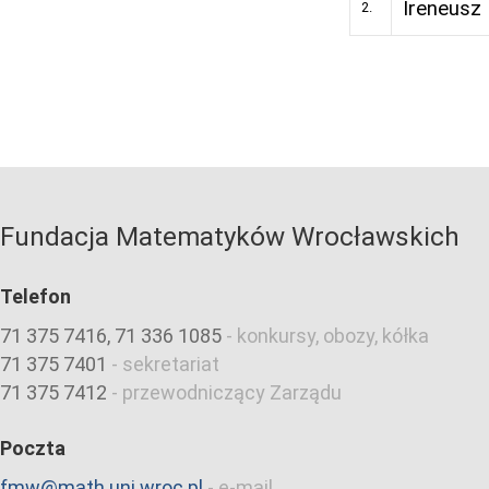
Ireneusz
2.
Fundacja Matematyków Wrocławskich
Telefon
71 375 7416, 71 336 1085
-
konkursy, obozy, kółka
71 375 7401
-
sekretariat
71 375 7412
-
przewodniczący Zarządu
Poczta
fmw@math.uni.wroc.pl
-
e-mail