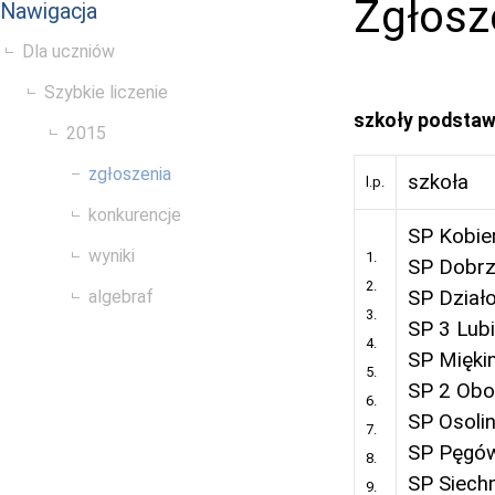
Zgłosz
Nawigacja
Dla uczniów
Szybkie liczenie
szkoły podsta
2015
zgłoszenia
szkoła
l.p.
konkurencje
SP Kobie
wyniki
1.
SP Dobrz
2.
SP Dział
algebraf
3.
SP 3 Lub
4.
SP Miękin
5.
SP 2 Obor
6.
SP Osoli
7.
SP Pęgó
8.
SP Siech
9.