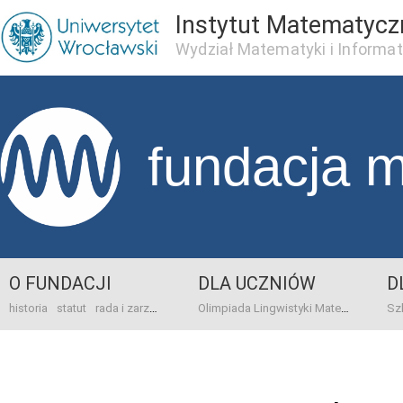
Instytut Matematycz
Wydział Matematyki i Informat
fundacja 
O FUNDACJI
DLA UCZNIÓW
D
historia
statut
rada i zarząd
dane bankowo-adresowe
kontakt
Olimpiada Lingwistyki Matematycznej
sprawo