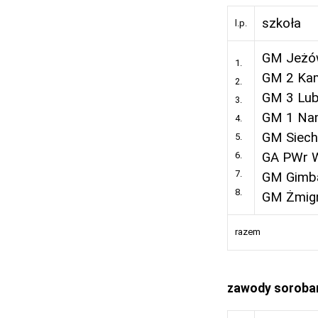
szkoła
l.p.
GM Jeżó
1.
GM 2 Kam
2.
GM 3 Lub
3.
GM 1 Na
4.
GM Siech
5.
6.
GA PWr 
7.
GM Gimb
8.
GM Żmig
razem
zawody sorob