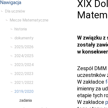
XIX Do
Nawigacja
Dla uczniów
Matem
Mecze Matematyczne
historia
W związku z 
dokumenty
zostały zaw
2025/2026
w konsekwe
2024/2025
2023/2024
Zespół DMM m
2022/2023
uczestników 
W zakładce
f
2021/2022
imienny za ud
2019/2020
etapie tych r
zadania
W zakładce
p