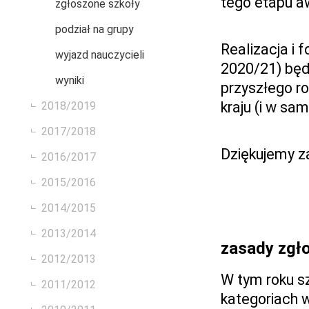
tego etapu a
zgłoszone szkoły
podział na grupy
Realizacja i
wyjazd nauczycieli
2020/21) będ
wyniki
przyszłego r
kraju (i w sa
2018/2019
2017/2018
Dziękujemy za
2016/2017
2015/2016
2014/2015
2013/2014
zasady zgł
2012/2013
W tym roku s
2011/2012
kategoriach 