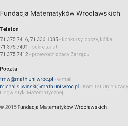
Fundacja Matematyków Wrocławskich
Telefon
71 375 7416, 71 336 1085
-
konkursy, obozy, kółka
71 375 7401
-
sekretariat
71 375 7412
-
przewodniczący Zarządu
Poczta
fmw@math.uni.wroc.pl
-
e-mail
michal.sliwinski@math.uni.wroc.pl
-
Komitet Organizacy
Lingwistyki Matematycznej
© 2015
Fundacja Matematyków Wrocławskich