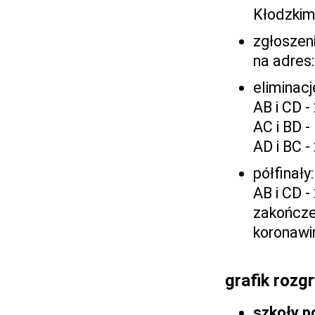
Kłodzkim
zgłoszeni
na adres
eliminacj
AB i CD -
AC i BD -
AD i BC -
półfinały:
AB i CD -
zakończe
koronawi
grafik rozg
szkoły p