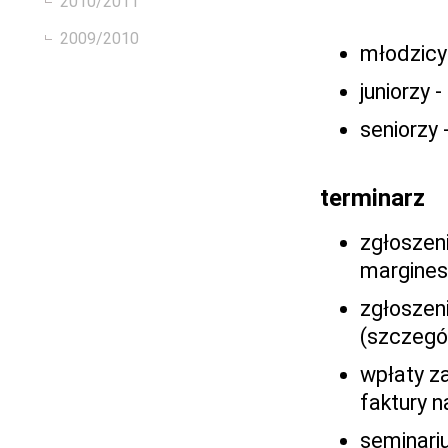
2010/2011
2009/2010
młodzicy
juniorzy 
seniorzy
terminarz
zgłoszen
margines
zgłoszeni
(szczegó
wpłaty z
faktury n
seminari