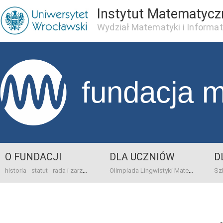
Instytut Matematycz
Wydział Matematyki i Informat
fundacja 
O FUNDACJI
DLA UCZNIÓW
D
historia
statut
rada i zarząd
dane bankowo-adresowe
kontakt
Olimpiada Lingwistyki Matematycznej
sprawo