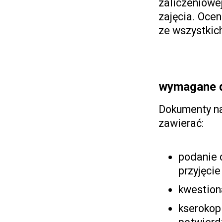
zaliczeniow
zajęcia. Oce
ze wszystkic
wymagane 
Dokumenty na
zawierać:
podanie 
przyjęci
kwestion
kserokop