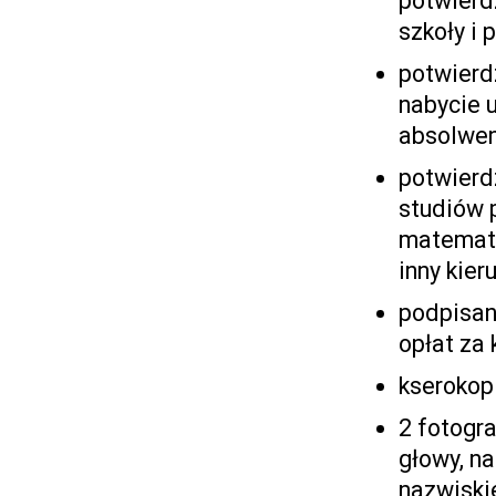
potwierd
szkoły i 
potwierd
nabycie 
absolwen
potwierd
studiów 
matematy
inny kie
podpisan
opłat za
kserokop
2 fotogr
głowy, na
nazwiski