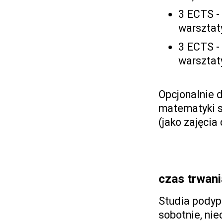
3 ECTS -
warsztat
3 ECTS -
warsztat
Opcjonalnie 
matematyki s
(jako zajęcia
czas trwani
Studia pody
sobotnie, nie