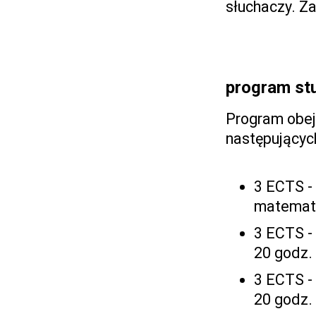
słuchaczy. Z
program st
Program obej
następującyc
3 ECTS - 
matematy
3 ECTS -
20 godz.
3 ECTS -
20 godz.