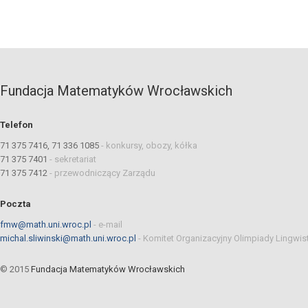
Fundacja Matematyków Wrocławskich
Telefon
71 375 7416, 71 336 1085
-
konkursy, obozy, kółka
71 375 7401
-
sekretariat
71 375 7412
-
przewodniczący Zarządu
Poczta
fmw@math.uni.wroc.pl
-
e-mail
michal.sliwinski@math.uni.wroc.pl
-
Komitet Organizacyjny Olimpiady Lingwis
© 2015
Fundacja Matematyków Wrocławskich