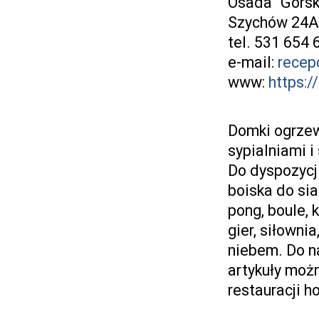
Osada "Górsk
Szychów 24A,
tel. 531 654 
e-mail:
recep
www:
https:/
Domki ogrzew
sypialniami i
Do dyspozycj
boiska do sia
pong, boule, 
gier, siłowni
niebem. Do n
artykuły możn
restauracji h