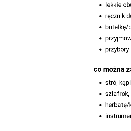
lekkie ob
ręcznik d
butelkę/
przyjmow
przybory 
co można z
strój kąp
szlafrok,
herbatę/k
instrume