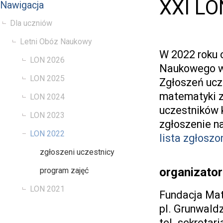
XXI LO
Nawigacja
Dla uczniów
Letni Obóz Naukowy
W 2022 roku 
LON 2026
Naukowego w 
LON 2025
Zgłoszeń ucz
matematyki 
LON 2024
uczestników 
LON 2023
zgłoszenie n
LON 2022
lista zgłoszo
zgłoszeni uczestnicy
organizator
program zajęć
LON 2021
Fundacja Ma
pl. Grunwald
tel. sekretar