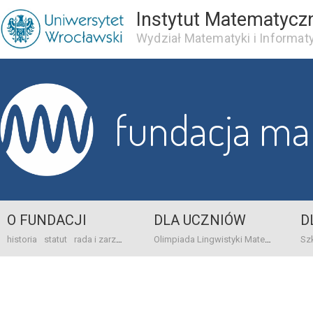
Instytut Matematycz
Wydział Matematyki i Informaty
fundacja m
O FUNDACJI
DLA UCZNIÓW
D
historia
statut
rada i zarząd
dane bankowo-adresowe
kontakt
Olimpiada Lingwistyki Matematycznej
sprawo