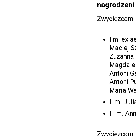
nagrodzeni
Zwycięzcami 
I m. ex 
Maciej S
Zuzanna
Magdale
Antoni G
Antoni P
Maria W
II m. Jul
III m. A
Zwycięzcami L