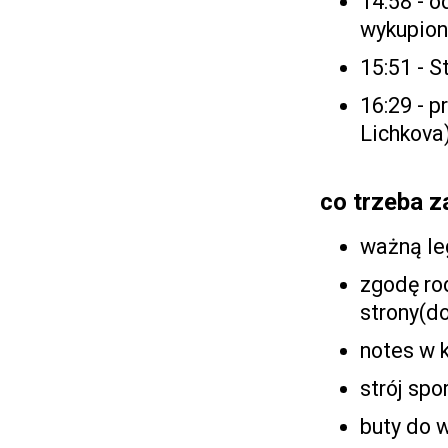
14:58 - 
wykupione
15:51 - S
16:29 - 
Lichkova
co trzeba z
ważną le
zgodę ro
strony(do
notes w k
strój sp
buty do 