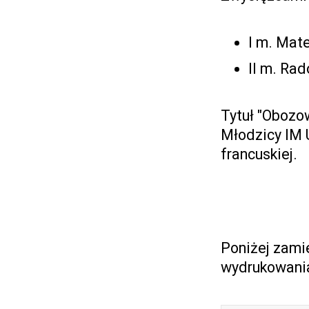
I m. Mat
II m. Ra
Tytuł "Obozo
Młodzicy IM 
francuskiej.
Poniżej zami
wydrukowania