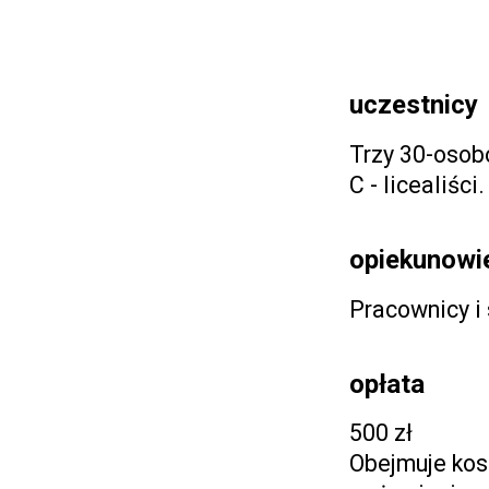
uczestnicy
Trzy 30-osobow
C - licealiśc
opiekunowi
Pracownicy i
opłata
500 zł
Obejmuje kos