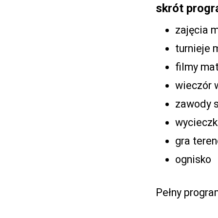
skrót prog
zajęcia 
turnieje 
filmy ma
wieczór 
zawody 
wycieczk
gra tere
ognisko
Pełny progra