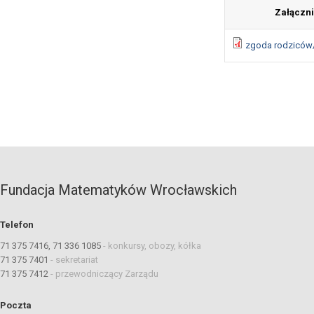
Załączni
zgoda rodziców
Fundacja Matematyków Wrocławskich
Telefon
71 375 7416, 71 336 1085
-
konkursy, obozy, kółka
71 375 7401
-
sekretariat
71 375 7412
-
przewodniczący Zarządu
Poczta