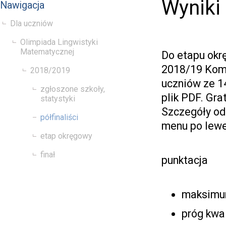
Wyniki
Nawigacja
Dla uczniów
Olimpiada Lingwistyki
Matematycznej
Do etapu okr
2018/19 Komi
2018/2019
uczniów ze 14
zgłoszone szkoły,
plik PDF. Gr
statystyki
Szczegóły od
półfinaliści
menu po lewej
etap okręgowy
finał
punktacja
maksimu
próg kwal