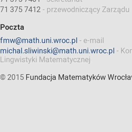
71 375 7412
-
przewodniczący Zarządu
Poczta
fmw@math.uni.wroc.pl
-
e-mail
michal.sliwinski@math.uni.wroc.pl
-
Kom
Lingwistyki Matematycznej
© 2015
Fundacja Matematyków Wrocła