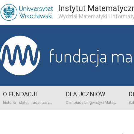
Instytut Matematycz
Wydział Matematyki i Informaty
fundacja m
O FUNDACJI
DLA UCZNIÓW
D
historia
statut
rada i zarząd
dane bankowo-adresowe
kontakt
Olimpiada Lingwistyki Matematycznej
sprawo