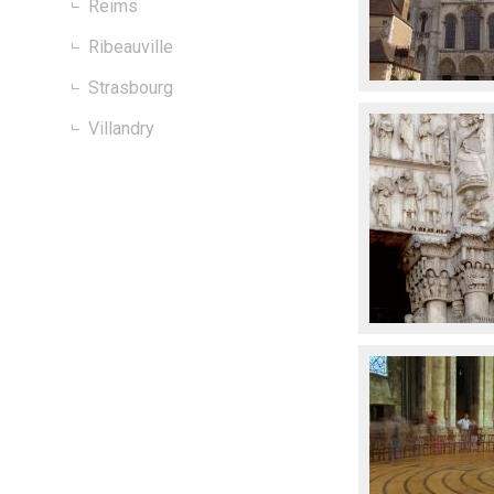
Reims
Ribeauville
Strasbourg
Villandry