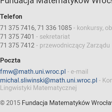
Fundacja Matematyków Wroc
Telefon
71 375 7416, 71 336 1085
-
konkursy, ob
71 375 7401
-
sekretariat
71 375 7412
-
przewodniczący Zarządu
Poczta
fmw@math.uni.wroc.pl
-
e-mail
michal.sliwinski@math.uni.wroc.pl
-
Kom
Lingwistyki Matematycznej
© 2015
Fundacja Matematyków Wrocła