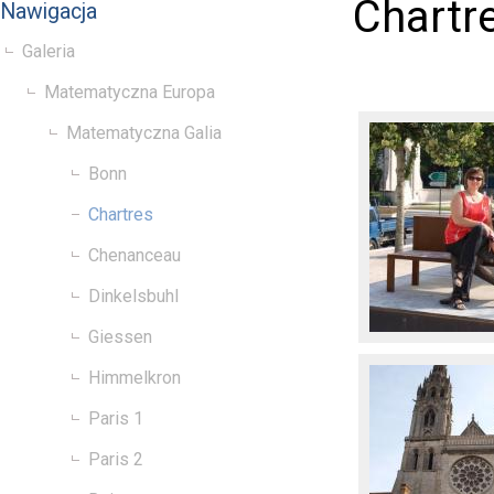
Chartr
Nawigacja
Galeria
Matematyczna Europa
Matematyczna Galia
Bonn
Chartres
Chenanceau
Dinkelsbuhl
Giessen
Himmelkron
Paris 1
Paris 2