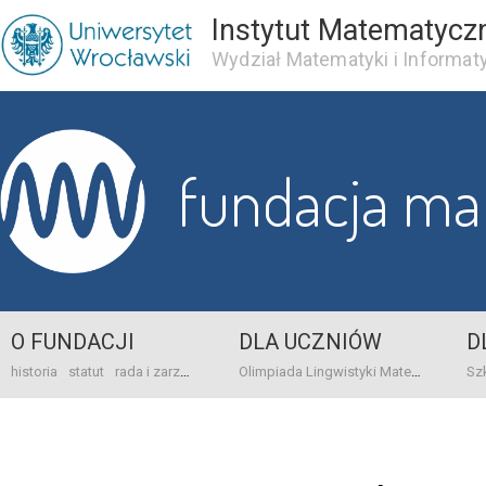
Instytut Matematycz
Wydział Matematyki i Informaty
fundacja m
O FUNDACJI
DLA UCZNIÓW
D
historia
statut
rada i zarząd
dane bankowo-adresowe
kontakt
Olimpiada Lingwistyki Matematycznej
sprawo