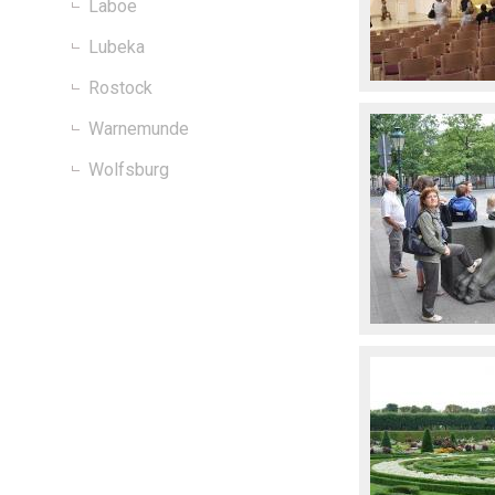
Laboe
Lubeka
Rostock
Warnemunde
Wolfsburg