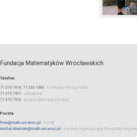
Fundacja Matematyków Wrocławskich
Telefon
71 375 7416, 71 336 1085
-
konkursy, obozy, kółka
71 375 7401
-
sekretariat
71 375 7412
-
przewodniczący Zarządu
Poczta
fmw@math.uni.wroc.pl
-
e-mail
michal.sliwinski@math.uni.wroc.pl
-
Komitet Organizacyjny Olimpiady Lingwis