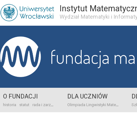
Instytut Matematycz
Wydział Matematyki i Informaty
fundacja m
O FUNDACJI
DLA UCZNIÓW
D
historia
statut
rada i zarząd
dane bankowo-adresowe
kontakt
Olimpiada Lingwistyki Matematycznej
sprawo