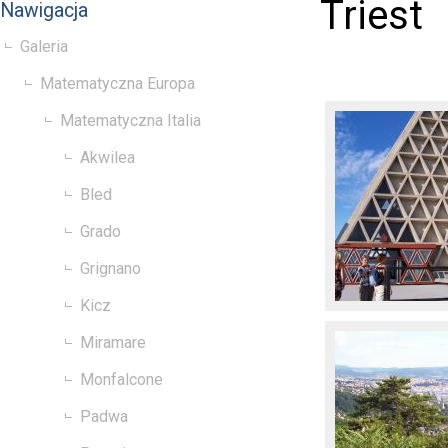
Triest
Nawigacja
Galeria
Matematyczna Europa
Matematyczna Italia
Akwilea
Bled
Grado
Grignano
Kicz
Miramare
Monfalcone
Padwa