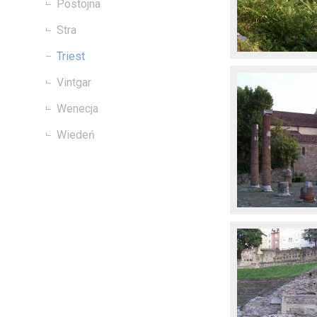
Postojna
Stra
Triest
Vintgar
Wenecja
Wiedeń