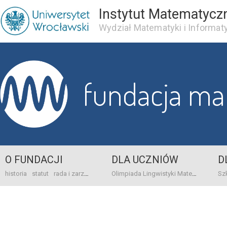
Instytut Matematycz
Wydział Matematyki i Informaty
fundacja m
O FUNDACJI
DLA UCZNIÓW
D
historia
statut
rada i zarząd
dane bankowo-adresowe
kontakt
Olimpiada Lingwistyki Matematycznej
sprawo