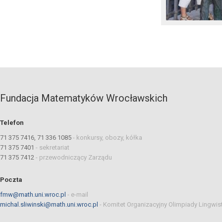
Fundacja Matematyków Wrocławskich
Telefon
71 375 7416, 71 336 1085
-
konkursy, obozy, kółka
71 375 7401
-
sekretariat
71 375 7412
-
przewodniczący Zarządu
Poczta
fmw@math.uni.wroc.pl
-
e-mail
michal.sliwinski@math.uni.wroc.pl
-
Komitet Organizacyjny Olimpiady Lingwis