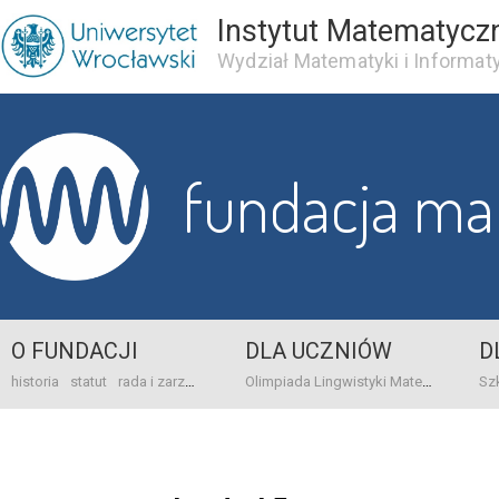
Instytut Matematycz
Wydział Matematyki i Informaty
fundacja m
O FUNDACJI
DLA UCZNIÓW
D
historia
statut
rada i zarząd
dane bankowo-adresowe
kontakt
Olimpiada Lingwistyki Matematycznej
sprawo