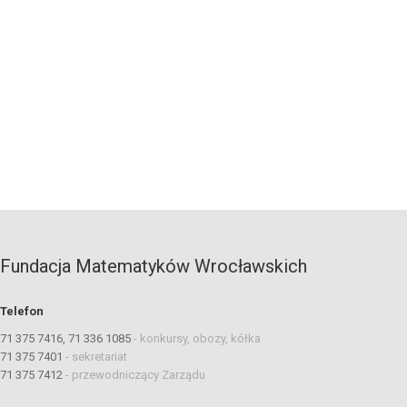
Fundacja Matematyków Wrocławskich
Telefon
71 375 7416, 71 336 1085
-
konkursy, obozy, kółka
71 375 7401
-
sekretariat
71 375 7412
-
przewodniczący Zarządu