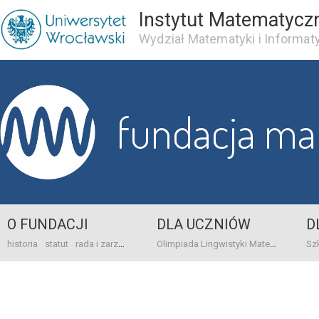
Instytut Matematycz
Wydział Matematyki i Informaty
fundacja m
O FUNDACJI
DLA UCZNIÓW
D
historia
statut
rada i zarząd
dane bankowo-adresowe
kontakt
Olimpiada Lingwistyki Matematycznej
sprawo