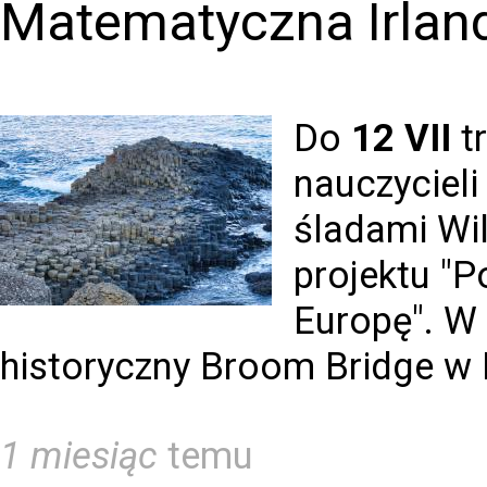
Matematyczna Irlan
Do
12 VII
t
nauczyciel
śladami Wi
projektu "
Europę". W 
historyczny Broom Bridge w D
1 miesiąc
temu