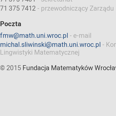
71 375 7412
-
przewodniczący Zarządu
Poczta
fmw@math.uni.wroc.pl
-
e-mail
michal.sliwinski@math.uni.wroc.pl
-
Kom
Lingwistyki Matematycznej
© 2015
Fundacja Matematyków Wrocła