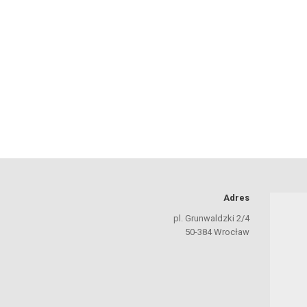
Adres
pl. Grunwaldzki 2/4
50-384 Wrocław