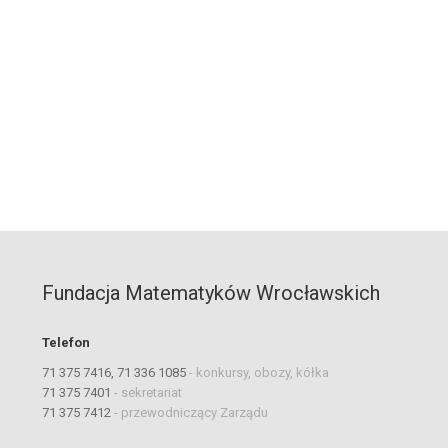
Fundacja Matematyków Wrocławskich
Telefon
71 375 7416, 71 336 1085
-
konkursy, obozy, kółka
71 375 7401
-
sekretariat
71 375 7412
-
przewodniczący Zarządu