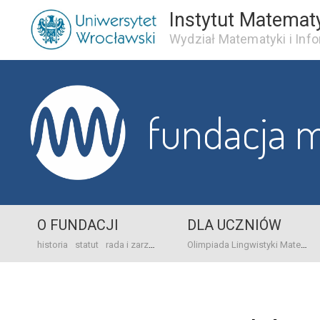
Instytut Matemat
Wydział Matematyki i Info
fundacja 
O FUNDACJI
DLA UCZNIÓW
historia
statut
rada i zarząd
dane bankowo-adresowe
kontakt
Olimpiada Lingwistyki Matematycznej