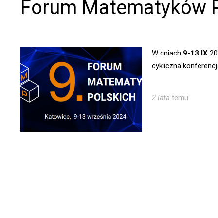
Forum Matematyków P
W dniach
9-13 IX
20
cykliczna konferencj
2 lata
temu