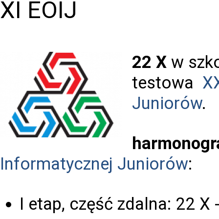
XI EOIJ
22 X
w szko
testowa
XX
Juniorów
.
harmonog
Informatycznej Juniorów
:
I etap, część zdalna: 22 X 