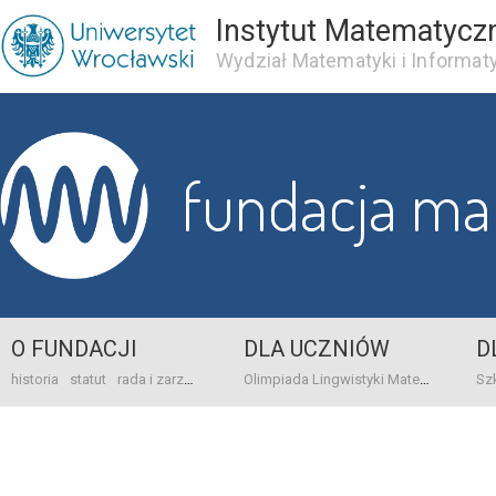
Instytut Matematycz
Wydział Matematyki i Informaty
fundacja m
O FUNDACJI
DLA UCZNIÓW
D
historia
statut
rada i zarząd
dane bankowo-adresowe
kontakt
Olimpiada Lingwistyki Matematycznej
sprawo