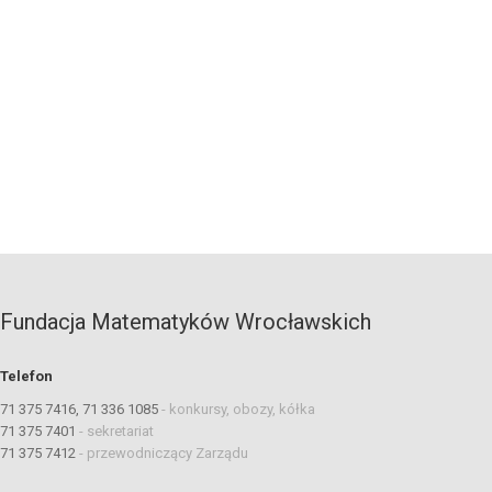
Fundacja Matematyków Wrocławskich
Telefon
71 375 7416, 71 336 1085
-
konkursy, obozy, kółka
71 375 7401
-
sekretariat
71 375 7412
-
przewodniczący Zarządu