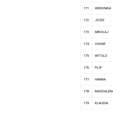
171.
WERONIKA
172.
JÓZEF
173.
MIKOŁAJ
174.
OSKAR
175.
WITOLD
176.
FILIP
177.
HANNA
178.
MAGDALEN
179.
KLAUDIA