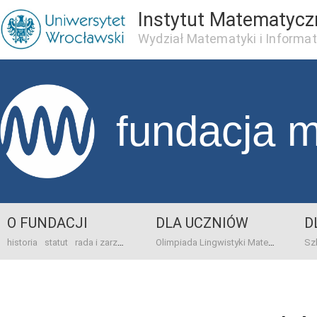
Instytut Matematycz
Wydział Matematyki i Informat
fundacja 
O FUNDACJI
DLA UCZNIÓW
D
historia
statut
rada i zarząd
dane bankowo-adresowe
kontakt
Olimpiada Lingwistyki Matematycznej
sprawo