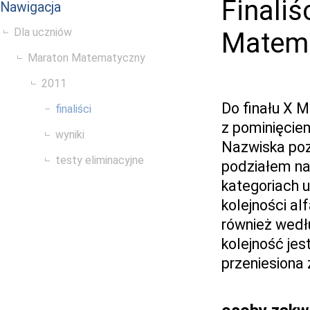
Finaliś
Nawigacja
Dla uczniów
Matem
Maraton Matematyczny
2011
Do finału X 
finaliści
z pominięciem 
wyniki
Nazwiska poz
testy eliminacyjne
podziałem na 
kategoriach 
kolejności al
również wedł
kolejność jes
przeniesiona 