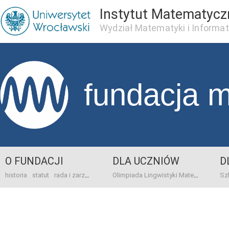
Instytut Matematycz
Wydział Matematyki i Informat
fundacja 
O FUNDACJI
DLA UCZNIÓW
D
historia
statut
rada i zarząd
dane bankowo-adresowe
kontakt
Olimpiada Lingwistyki Matematycznej
sprawo