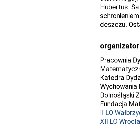
Hubertus. Sa
schronieniem
deszczu. Osta
organizator
Pracownia Dyd
Matematycz
Katedra Dyda
Wychowania 
Dolnośląski Z
Fundacja Ma
II LO Wałbrzy
XII LO Wrocł