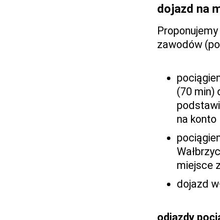
dojazd na 
Proponujemy 
zawodów (pow
pociągiem
(70 min) 
podstawi
na konto
pociągiem
Wałbrzych
miejsce z
dojazd w
odjazdy poc