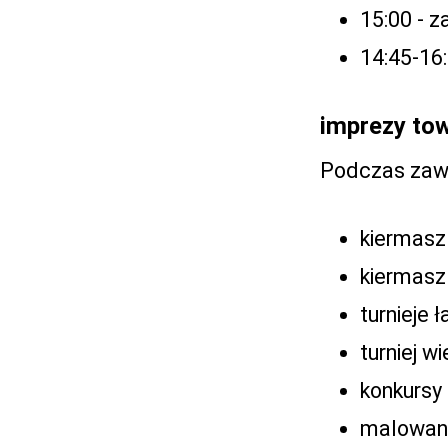
15:00 - 
14:45-16
imprezy to
Podczas zawo
kiermas
kiermasz
turnieje
turniej 
konkursy
malowani