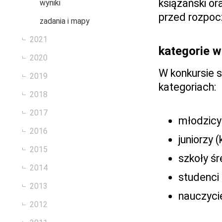
książański or
wyniki
przed rozpoc
zadania i mapy
2021
kategorie 
2020
W konkursie s
2019
kategoriach:
2018
2017
młodzicy 
2016
juniorzy (
2015
szkoły śr
2014
studenci 
2013
nauczycie
2012