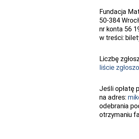
Fundacja Mat
50-384 Wroc
nr konta 56 
w treści: bi
Liczbę zgłos
liście zgłosz
Jeśli opłatę 
na adres:
mik
odebrania po
otrzymaniu fa