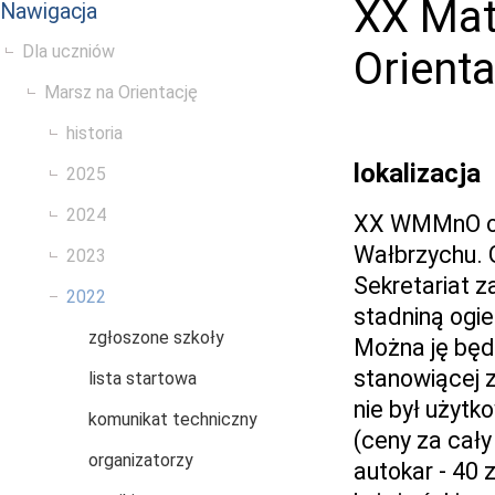
XX Mat
Nawigacja
Dla uczniów
Orienta
Marsz na Orientację
historia
lokalizacja
2025
2024
XX WMMnO od
Wałbrzychu. 
2023
Sekretariat 
2022
stadniną ogi
zgłoszone szkoły
Można ję będz
stanowiącej 
lista startowa
nie był użytk
komunikat techniczny
(ceny za cały
organizatorzy
autokar - 40 