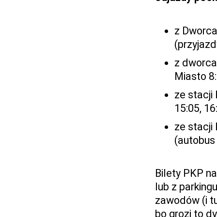
z Dworca
(przyjazdy
z dworca
Miasto 8:4
ze stacj
15:05, 16
ze stacji
(autobus 
Bilety PKP n
lub z parking
zawodów (i t
bo grozi to dy