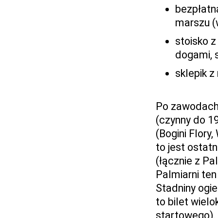
bezpłatn
marszu (
stoisko z
dogami, 
sklepik z
Po zawodach
(czynny do 19
(Bogini Flor
to jest ostat
(łącznie z Pal
Palmiarni ten
Stadniny ogie
to bilet wie
startowego).