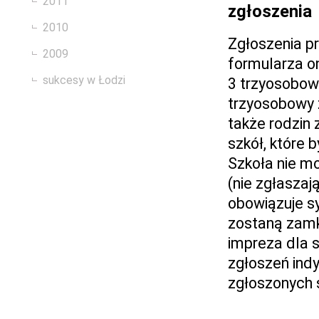
2011
zgłoszenia
2010
Zgłoszenia p
2009
formularza o
sukcesy w Łodzi
3 trzyosobowe
trzyosobowy z
także rodzin 
szkół, które
Szkoła nie mo
(nie zgłaszaj
obowiązuje s
zostaną zamkn
impreza dla s
zgłoszeń indy
zgłoszonych 