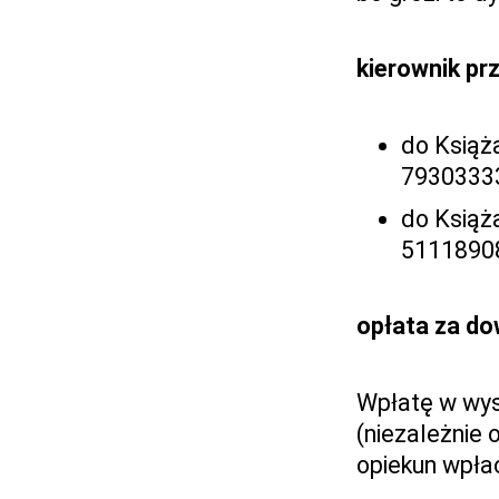
kierownik pr
do Książa
7930333
do Książa
5111890
opłata za d
Wpłatę w wys
(niezależnie 
opiekun wpłac