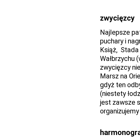
zwycięzcy
Najlepsze pat
puchary i na
Książ, Stada
Wałbrzychu (
zwycięzcy ni
Marsz na Ori
gdyż ten odb
(niestety łod
jest zawsze 
organizujemy
harmonogr