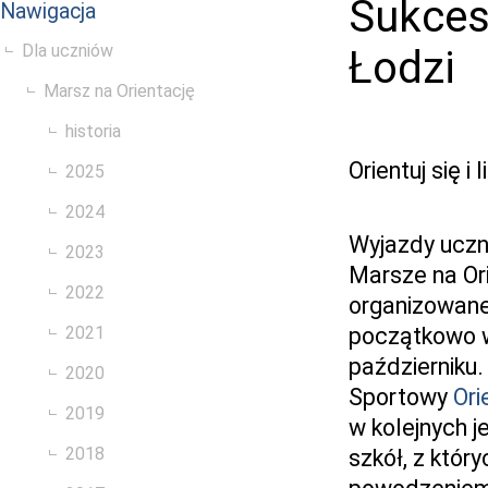
Sukces
Nawigacja
Dla uczniów
Łodzi
Marsz na Orientację
historia
Orientuj się i l
2025
2024
Wyjazdy uczn
2023
Marsze na Orie
2022
organizowane
2021
początkowo w 
październiku.
2020
Sportowy
Ori
2019
w kolejnych j
2018
szkół, z któ