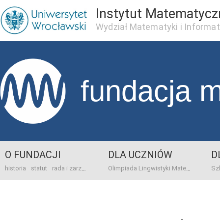
Instytut Matematycz
Wydział Matematyki i Informat
fundacja 
O FUNDACJI
DLA UCZNIÓW
D
historia
statut
rada i zarząd
dane bankowo-adresowe
kontakt
Olimpiada Lingwistyki Matematycznej
sprawo