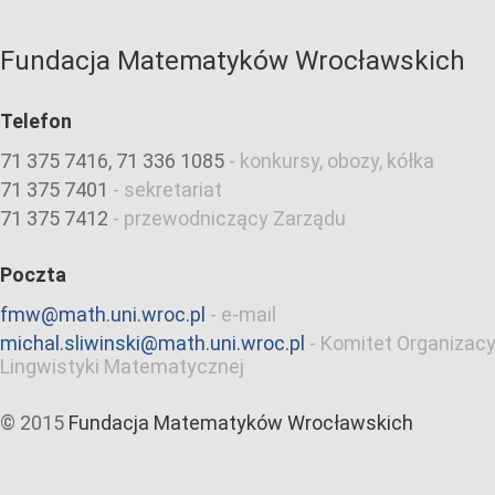
Fundacja Matematyków Wrocławskich
Telefon
71 375 7416, 71 336 1085
-
konkursy, obozy, kółka
71 375 7401
-
sekretariat
71 375 7412
-
przewodniczący Zarządu
Poczta
fmw@math.uni.wroc.pl
-
e-mail
michal.sliwinski@math.uni.wroc.pl
-
Komitet Organizacy
Lingwistyki Matematycznej
© 2015
Fundacja Matematyków Wrocławskich