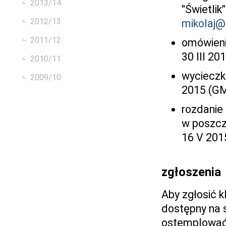
2013/14
"Świetlik
2012/13
mikolaj@
2011/12
omówienie
30 III 20
2010/11
wycieczka
2009/10
2015 (GM
rozdanie 
w poszcz
16 V 201
zgłoszenia
Aby zgłosić k
dostępny na 
ostemplować 