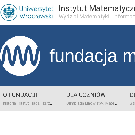
Instytut Matematycz
Wydział Matematyki i Informat
fundacja 
O FUNDACJI
DLA UCZNIÓW
D
historia
statut
rada i zarząd
dane bankowo-adresowe
kontakt
Olimpiada Lingwistyki Matematycznej
sprawo