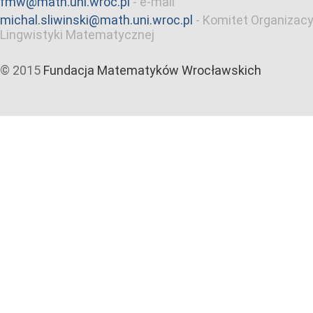
fmw@math.uni.wroc.pl
-
e-mail
michal.sliwinski@math.uni.wroc.pl
-
Komitet Organizacy
Lingwistyki Matematycznej
© 2015
Fundacja Matematyków Wrocławskich