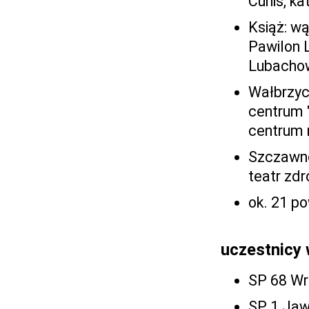
Cunis, ka
Książ: wą
Pawilon L
Lubachow
Wałbrzyc
centrum 
centrum 
Szczawno-
teatr zdr
ok. 21 p
uczestnicy 
SP 68 Wr
SP 1 Jaw