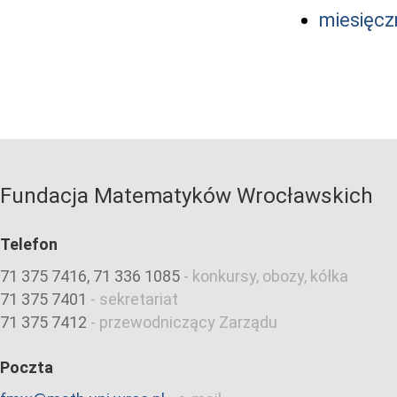
miesięczn
Fundacja Matematyków Wrocławskich
Telefon
71 375 7416, 71 336 1085
-
konkursy, obozy, kółka
71 375 7401
-
sekretariat
71 375 7412
-
przewodniczący Zarządu
Poczta