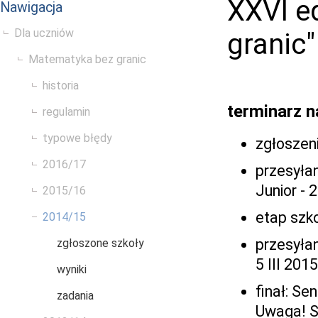
XXVI e
Nawigacja
Dla uczniów
granic"
Matematyka bez granic
historia
terminarz n
regulamin
typowe błędy
zgłoszeni
2016/17
przesyłan
Junior - 
2015/16
etap szko
2014/15
przesyłan
zgłoszone szkoły
5 III 2015
wyniki
finał: Sen
zadania
Uwaga! Sz