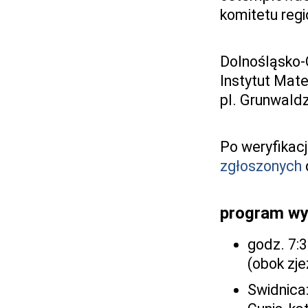
komitetu reg
Dolnośląsko-
Instytut Mat
pl. Grunwald
Po weryfikacj
zgłoszonych
program wy
godz. 7:
(obok zje
Swidnica