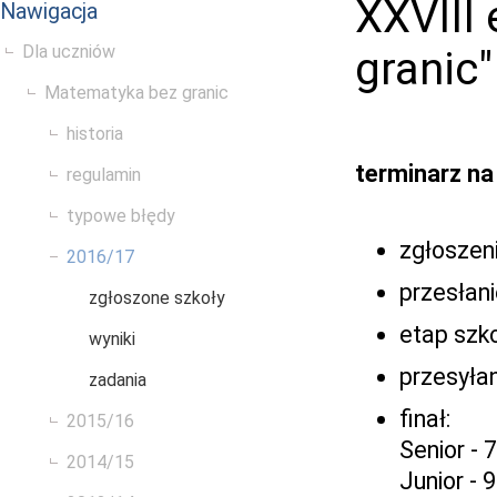
XXVIII
Nawigacja
Dla uczniów
granic"
Matematyka bez granic
historia
terminarz na
regulamin
typowe błędy
zgłoszeni
2016/17
przesłan
zgłoszone szkoły
etap szko
wyniki
przesyłan
zadania
finał:
2015/16
Senior - 
2014/15
Junior - 