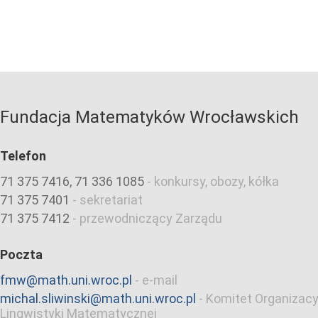
Fundacja Matematyków Wrocławskich
Telefon
71 375 7416, 71 336 1085
-
konkursy, obozy, kółka
71 375 7401
-
sekretariat
71 375 7412
-
przewodniczący Zarządu
Poczta
fmw@math.uni.wroc.pl
-
e-mail
michal.sliwinski@math.uni.wroc.pl
-
Komitet Organizacy
Lingwistyki Matematycznej