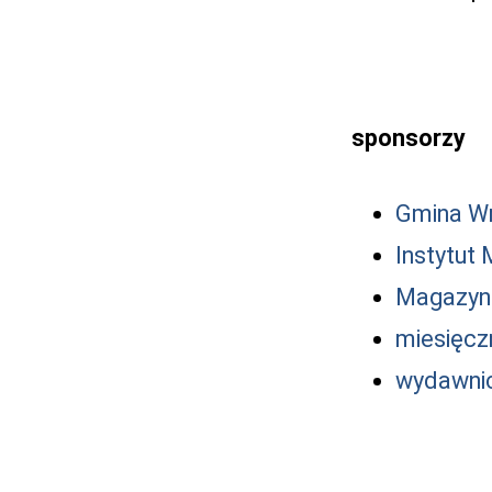
sponsorzy
Gmina W
Instytut
Magazyn 
miesięczn
wydawni