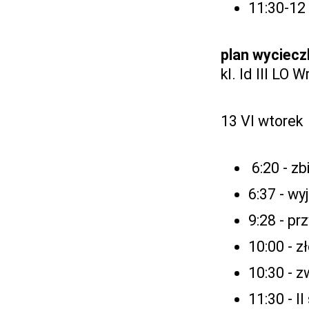
11:30-12 
plan wycieczk
kl. Id III LO 
13 VI wtorek
6:20 - z
6:37 - wy
9:28 - pr
10:00 - 
10:30 - 
11:30 - II