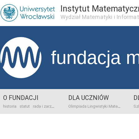
Instytut Matematycz
Wydział Matematyki i Informat
fundacja 
O FUNDACJI
DLA UCZNIÓW
D
historia
statut
rada i zarząd
dane bankowo-adresowe
kontakt
Olimpiada Lingwistyki Matematycznej
sprawo