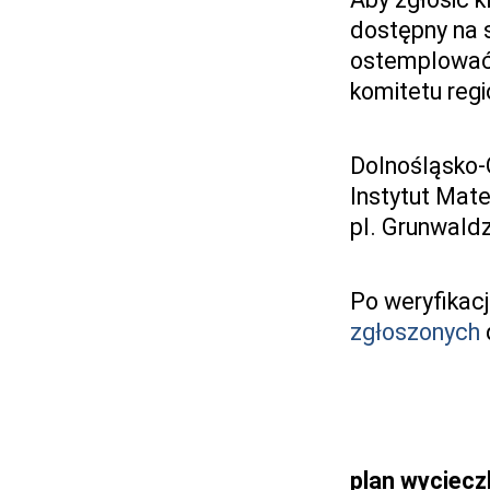
dostępny na 
ostemplować 
komitetu reg
Dolnośląsko-
Instytut Mat
pl. Grunwald
Po weryfikacj
zgłoszonych
plan wycieczk