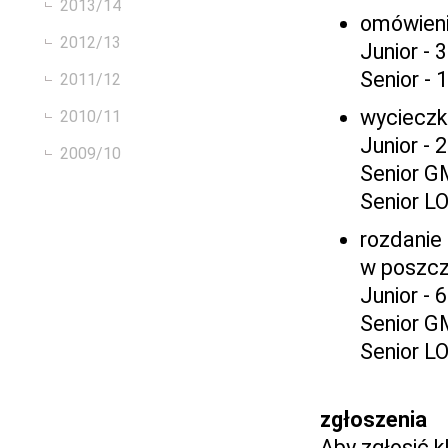
2013/14
omówieni
2012/13
Junior - 
Senior - 
2011/12
wycieczka
2010/11
Junior - 
2009/10
Senior GM
Senior LO
rozdanie 
w poszcz
Junior - 
Senior G
Senior L
zgłoszenia
Aby zgłosić k