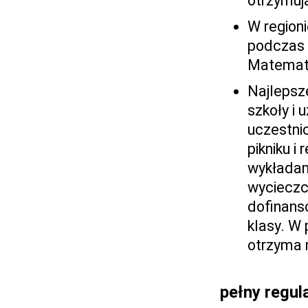
otrzymuj
W region
podczas 
Matematy
Najlepsze
szkoły i 
uczestni
pikniku i
wykładami
wycieczc
dofinans
klasy. W
otrzyma 
pełny regul