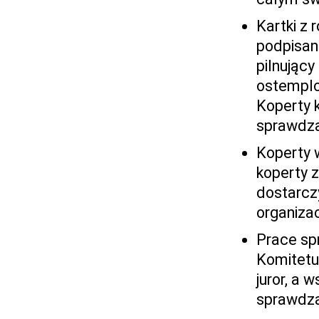
Kartki z
podpisan
pilnujący
ostemplow
Koperty k
sprawdz
Koperty 
koperty z
dostarcz
organiza
Prace sp
Komitetu
juror, a
sprawdza