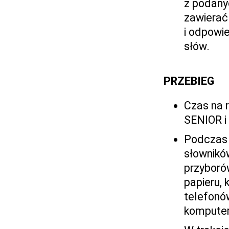
z podany
zawierać
i odpowie
słów.
PRZEBIEG
Czas na r
SENIOR i
Podczas 
słowników
przyboró
papieru, 
telefonó
kompute