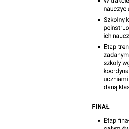
W trakci
nauczyci
Szkolny 
poinstru
ich nauc
Etap tre
zadanym 
szkoly w
koordyna
uczniami
daną kla
FINAŁ
Etap fin
całym św