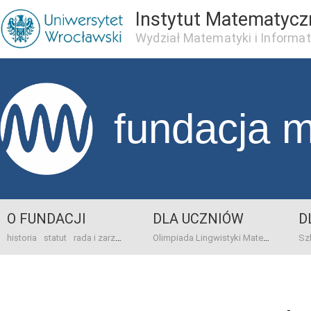
Instytut Matematycz
Wydział Matematyki i Informat
fundacja 
O FUNDACJI
DLA UCZNIÓW
D
historia
statut
rada i zarząd
dane bankowo-adresowe
kontakt
Olimpiada Lingwistyki Matematycznej
sprawo