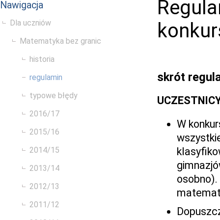
Regulam
Nawigacja
Dla uczniów
konkur
Matematyka bez granic
historia
skrót regul
regulamin
typowe błędy
UCZESTNIC
2016/17
W konkurs
2015/16
wszystki
klasyfiko
2014/15
gimnazjó
2013/14
osobno).
2012/13
matematy
2011/12
Dopuszcza