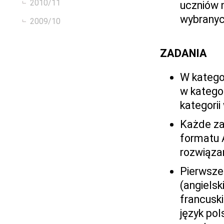
2010/11
uczniów 
wybranyc
2009/10
ZADANIA
W kategor
w katego
kategorii
Każde za
formatu 
rozwiąza
Pierwsze
(angielsk
francusk
język pol