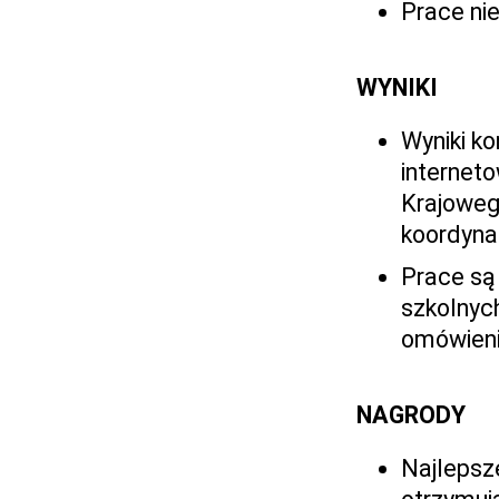
Prace ni
WYNIKI
Wyniki k
internet
Krajoweg
koordyna
Prace są
szkolnyc
omówieni
NAGRODY
Najlepsze