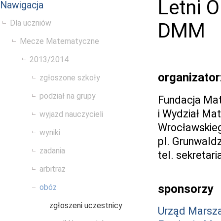
Letni O
Nawigacja
Dla uczniów
DMM
Mecze Matematyczne
2013/2014
organizator
zgłoszone szkoły
podział na grupy
Fundacja Ma
i Wydział Mat
wyjazd nauczycieli
Wrocławskie
wyniki
pl. Grunwald
zadania
tel. sekretar
arbitraż
sponsorzy
obóz
zgłoszeni uczestnicy
Urząd Marsz