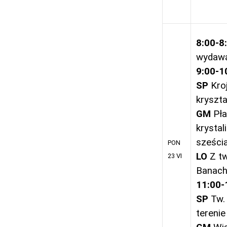
8:00-8
wydawa
9:00-1
SP
Kroj
kryszt
GM
Pła
krystal
sześci
PON
LO
Z tw
23 VI
Banac
11:00-
SP
Tw.
terenie