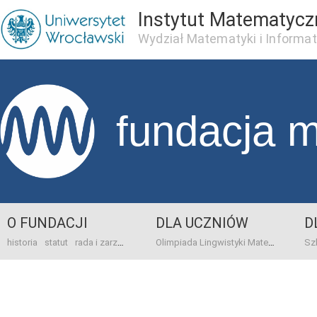
Instytut Matematycz
Wydział Matematyki i Informat
fundacja 
O FUNDACJI
DLA UCZNIÓW
D
historia
statut
rada i zarząd
dane bankowo-adresowe
kontakt
Olimpiada Lingwistyki Matematycznej
sprawo