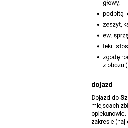
głowy,
podbitą l
zeszyt, ka
ew. sprzę
leki i st
zgodę ro
z obozu (
dojazd
Dojazd do
Sz
miejscach zb
opiekunowie.
zakresie (najl