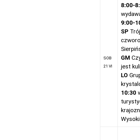
8:00-8
wydawa
9:00-1
SP
Trój
czworo
Sierpiń
GM
Czy
SOB
jest kul
21 VI
LO
Gru
krystal
10:30
turyst
krajoz
Wysoki