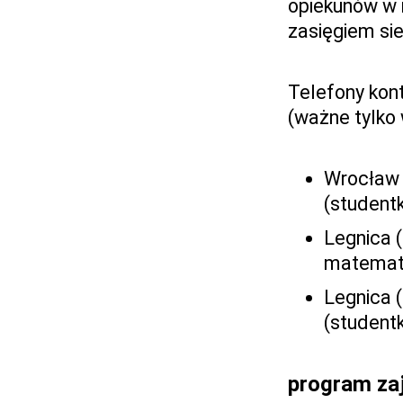
opiekunów w 
zasięgiem si
Telefony kon
(ważne tylko 
Wrocław 
(student
Legnica 
matematy
Legnica 
(studen
program za