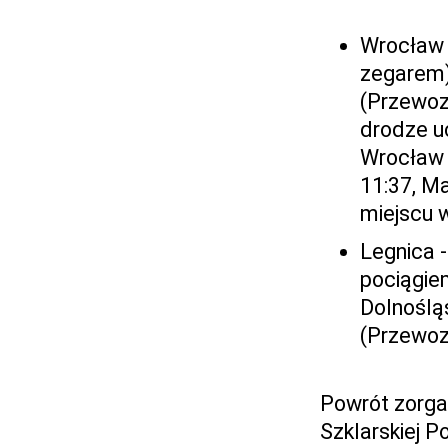
Wrocław 
zegarem)
(Przewozy
drodze u
Wrocław 
11:37, M
miejscu w
Legnica 
pociągie
Dolnośląs
(Przewoz
Powrót zorga
Szklarskiej P