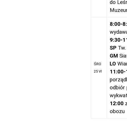
do Leśn
Muzeu
8:00-8
wydawa
9:30-1
SP
Tw. 
GM
Sia
LO
Wia
ŚRO
11:00-
25 VI
porządk
odbiór
wykwat
12:00
obozu