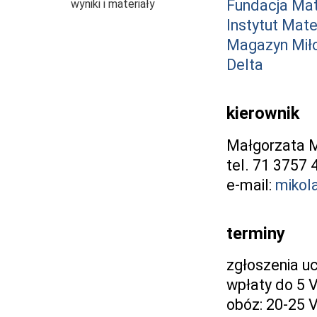
Fundacja Ma
wyniki i materiały
Instytut Mat
Magazyn Mił
Delta
kierownik
Małgorzata M
tel. 71 3757 
e-mail:
mikol
terminy
zgłoszenia u
wpłaty do 5 
obóz: 20-25 V