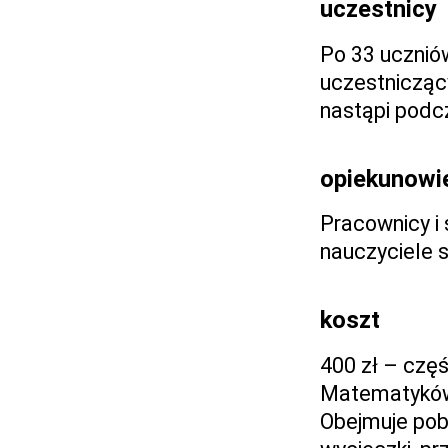
uczestnicy
Po 33 ucznió
uczestnicząc
nastąpi podc
opiekunowi
Pracownicy i
nauczyciele 
koszt
400 zł – czę
Matematyków
Obejmuje poby