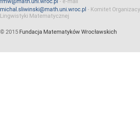
fmw@math.uni.wroc.pl
-
e-mail
michal.sliwinski@math.uni.wroc.pl
-
Komitet Organizacy
Lingwistyki Matematycznej
© 2015
Fundacja Matematyków Wrocławskich