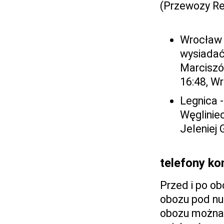
(Przewozy Reg
Wrocław 
wysiadać 
Marciszó
16:48, W
Legnica -
Węglinie
Jeleniej 
telefony k
Przed i po o
obozu pod nu
obozu można 