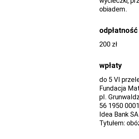
wycieczki, pr
obiadem.
odpłatność
200 zł
wpłaty
do 5 VI prze
Fundacja Ma
pl. Grunwald
56 1950 000
Idea Bank SA
Tytułem: obó