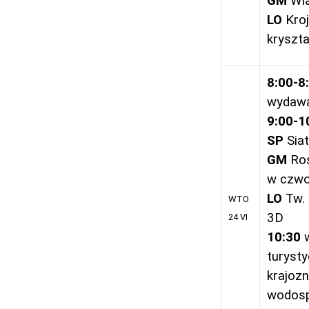
GM
Wia
LO
Kroj
kryszt
8:00-8
wydawa
9:00-1
SP
Siat
GM
Roś
w czwo
LO
Tw. 
WTO
3D
24 VI
10:30
turyst
krajoz
wodosp