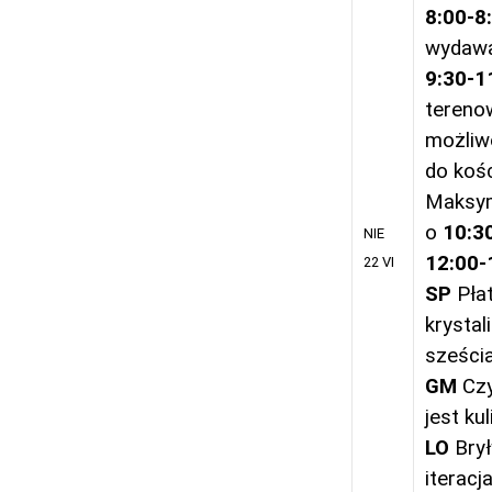
8:00-8
wydawa
9:30-1
tereno
możliw
do kośc
Maksym
o
10:3
NIE
12:00-
22 VI
SP
Płat
krystal
sześci
GM
Czy
jest kul
LO
Brył
iteracj