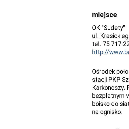
miejsce
OK "Sudety"
ul. Krasickie
tel. 75 717 
http://www.ba
Ośrodek poło
stacji PKP Sz
Karkonoszy. P
bezpłatnym wi-
boisko do sia
na ognisko.