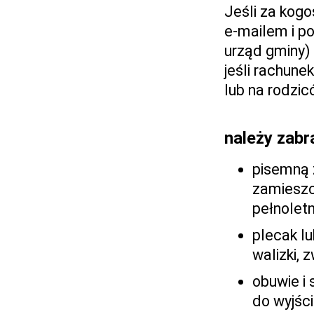
Jeśli za kogo
e-mailem i po
urząd gminy)
jeśli rachun
lub na rodzic
należy zabr
pisemną 
zamieszc
pełnoletn
plecak lu
walizki, 
obuwie i 
do wyjści