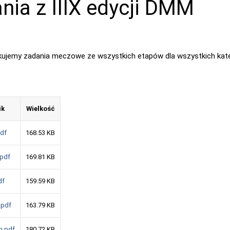
nia z IIIX edycji DMM
ikujemy zadania meczowe ze wszystkich etapów dla wszystkich kate
ik
Wielkość
pdf
168.53 KB
.pdf
169.81 KB
df
159.59 KB
.pdf
163.79 KB
m.pdf
180.72 KB