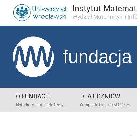
Instytut Matema
Wydział Matematyki i Inf
fundacja
O FUNDACJI
DLA UCZNIÓW
historia
statut
rada i zarząd
dane bankowo-adresowe
kontakt
Olimpiada Lingwistyki Matematycznej