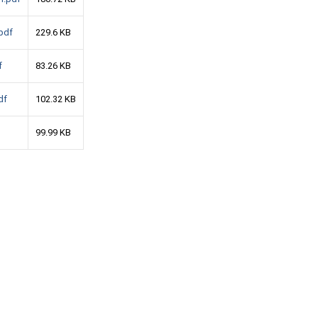
.pdf
229.6 KB
f
83.26 KB
df
102.32 KB
99.99 KB