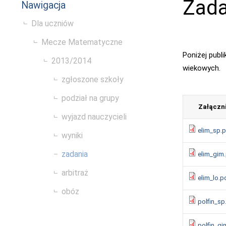
Zada
Nawigacja
Dla uczniów
Mecze Matematyczne
Poniżej publ
2013/2014
wiekowych.
zgłoszone szkoły
podział na grupy
Załączn
wyjazd nauczycieli
elim_sp.
wyniki
zadania
elim_gim
arbitraż
elim_lo.p
obóz
polfin_sp
polfin_gi