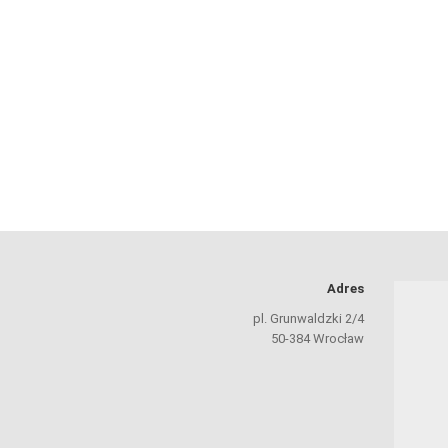
Adres
pl. Grunwaldzki 2/4
50-384 Wrocław