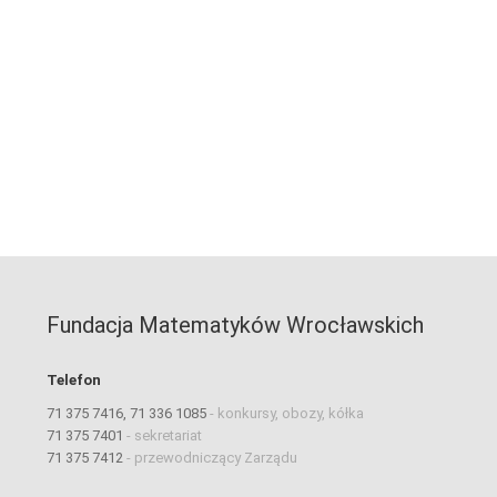
Fundacja Matematyków Wrocławskich
Telefon
71 375 7416, 71 336 1085
-
konkursy, obozy, kółka
71 375 7401
-
sekretariat
71 375 7412
-
przewodniczący Zarządu