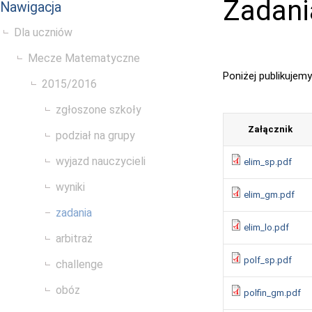
Zadani
Nawigacja
Dla uczniów
Mecze Matematyczne
Poniżej publikujem
2015/2016
zgłoszone szkoły
Załącznik
podział na grupy
wyjazd nauczycieli
elim_sp.pdf
wyniki
elim_gm.pdf
zadania
elim_lo.pdf
arbitraż
polf_sp.pdf
challenge
obóz
polfin_gm.pdf