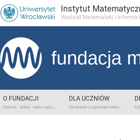
Instytut Matematycz
Wydział Matematyki i Informat
fundacja 
O FUNDACJI
DLA UCZNIÓW
D
historia
statut
rada i zarząd
dane bankowo-adresowe
kontakt
Olimpiada Lingwistyki Matematycznej
sprawo