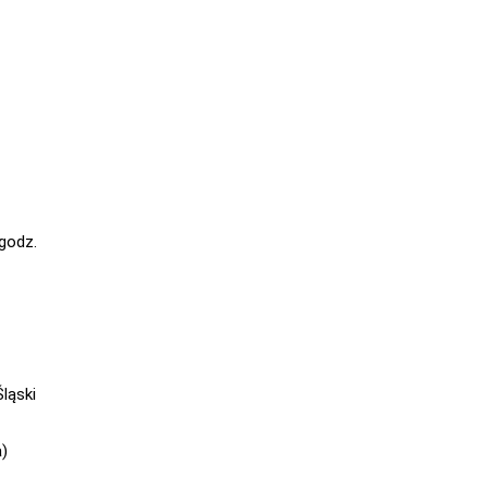
 godz.
ląski
a)