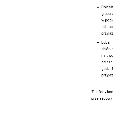
Bolesł
grupa 
w poci
od Lub
przyjaz
Lubań
zbiórk
na dwo
odjazd
godz. 
przyjaz
Telefony kon
przejazdów):