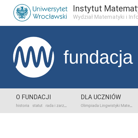
Instytut Matema
Wydział Matematyki i Inf
fundacja
O FUNDACJI
DLA UCZNIÓW
historia
statut
rada i zarząd
dane bankowo-adresowe
kontakt
Olimpiada Lingwistyki Matematycznej