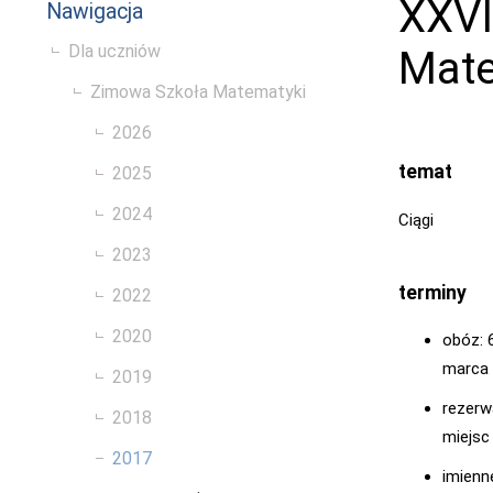
XXVI
Nawigacja
Dla uczniów
Mate
Zimowa Szkoła Matematyki
2026
temat
2025
2024
Ciągi
2023
terminy
2022
2020
obóz: 
marca
2019
rezerw
2018
miejsc
2017
imienn