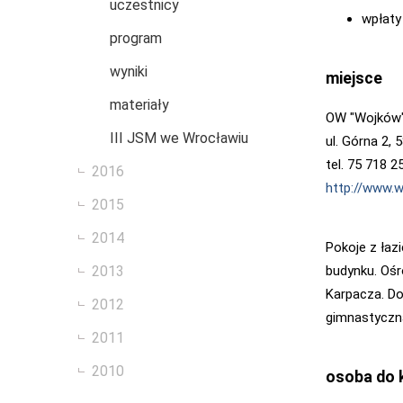
uczestnicy
wpłaty
program
wyniki
miejsce
materiały
OW "Wojków"
III JSM we Wrocławiu
ul. Górna 2,
tel. 75 718 2
2016
http://www.w
2015
2014
Pokoje z łaz
budynku. Ośr
2013
Karpacza. Do
2012
gimnastyczna
2011
2010
osoba do 