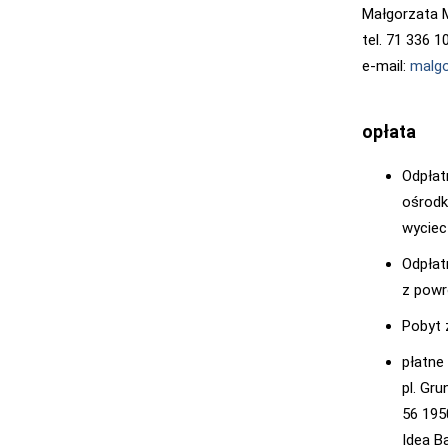
Małgorzata M
tel. 71 336 1
e-mail:
malgo
opłata
Odpłat
ośrodk
wyciec
Odpłat
z powr
Pobyt z
płatne
pl. Gr
56 195
Idea B