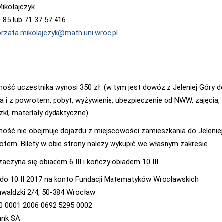
ikołajczyk
0 85 lub 71 37 57 416
rzata.mikolajczyk@math.uni.wroc.pl
ność uczestnika wynosi 350 zł (w tym jest dowóz z Jeleniej Góry d
a i z powrotem, pobyt, wyżywienie, ubezpieczenie od NWW, zajęcia,
zki, materiały dydaktyczne).
ność nie obejmuje dojazdu z miejscowości zamieszkania do Jeleniej
otem. Bilety w obie strony należy wykupić we własnym zakresie.
aczyna się obiadem 6 III i kończy obiadem 10 III.
 do 10 II 2017 na konto Fundacji Matematyków Wrocławskich
unwaldzki 2/4, 50-384 Wrocław
0 0001 2006 0692 5295 0002
ank SA