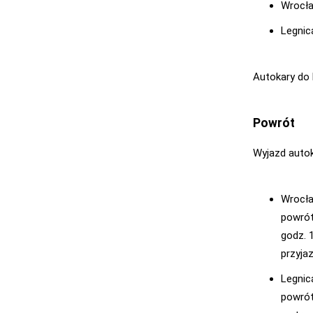
Wrocła
Legnic
Autokary do 
Powrót
Wyjazd autok
Wrocł
powrót
godz. 
przyja
Legnic
powrót