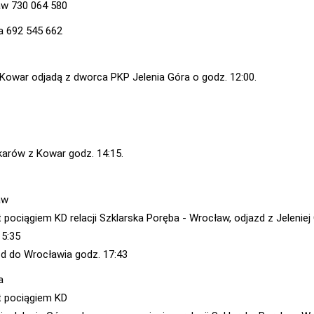
w 730 064 580
a 692 545 662
Kowar odjadą z dworca PKP Jelenia Góra o godz. 12:00.
arów z Kowar godz. 14:15.
aw
 pociągiem KD relacji Szklarska Poręba - Wrocław, odjazd z Jeleniej
15:35
zd do Wrocławia godz. 17:43
a
 pociągiem KD