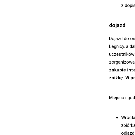
z dopi
dojazd
Dojazd do oś
Legnicy, a d
uczestników 
zorganizowa
zakupie int
zniżkę. W p
Miejsca i god
Wrocł
zbiórk
odjazd