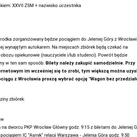
skiem: XXVII ZSM + nazwisko uczestnika
rodka zorganizowany będzie pociągiem do Jeleniej Góry z Wrocławi
alej wynajętym autokarem. Na miejscach zbiórek będą czekać na
obozu opiekunowie (nauczyciele i/lub studenci). Powrót będzie
ny w ten sam sposób.
Bilety należy zakupić samodzielnie. Przy
ernetowym im wcześniej się to zrobi, tym większą można uzy
ociągu z Wrocławia proszę wybrać opcję "Wagon bez przedział
ziny zbiórek:
aw
a na dworcu PKP Wrocław Główny godz. 9:15 z biletami do Jeleniej 
 pociągiem IC "Asnyk" relacji Warszawa - Jelenia Góra godz. 9:50