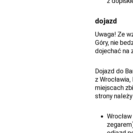
z dopisk
dojazd
Uwaga! Ze wz
Góry, nie bed
dojechać na z
Dojazd do Ba
z Wrocławia, 
miejscach zbi
strony należy
Wrocław 
zegarem)
odjazd po