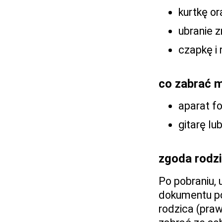
kurtkę o
ubranie 
czapkę i 
co zabrać 
aparat f
gitarę lu
zgoda rod
Po pobraniu, 
dokumentu po
rodzica (pra