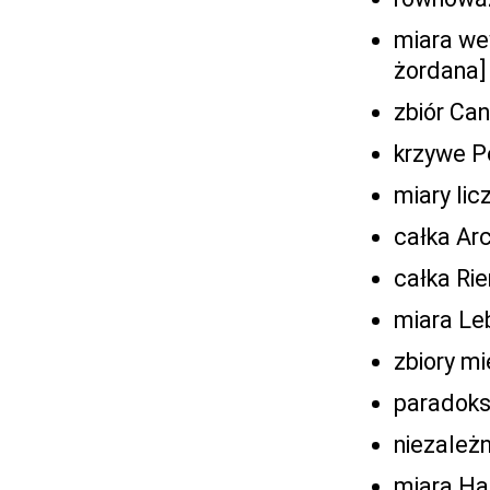
miara we
żordana]
zbiór Can
krzywe Pe
miary lic
całka Ar
całka Rie
miara Leb
zbiory mi
paradoks
niezależn
miara Ha