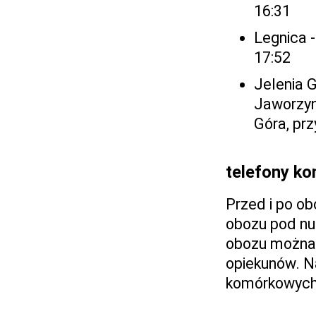
16:31
Legnica -
17:52
Jelenia G
Jaworzyni
Góra, prz
telefony k
Przed i po o
obozu pod nu
obozu można 
opiekunów. N
komórkowych