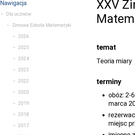
XXV Zi
Nawigacja
Dla uczniów
Matema
Zimowa Szkoła Matematyki
2026
temat
2025
2024
Teoria miary
2023
terminy
2022
2020
obóz: 2-6
marca 2
2019
rezerwac
2018
miejsc p
2017
imienne 