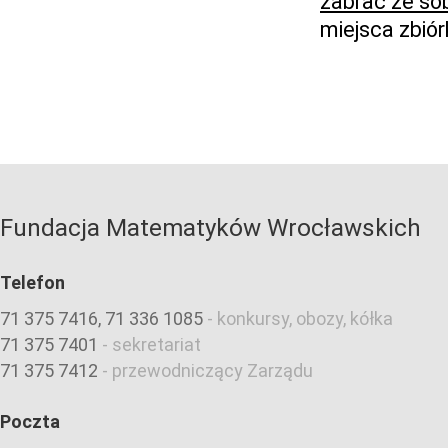
zabrać ze so
miejsca zbiór
Fundacja Matematyków Wrocławskich
Telefon
71 375 7416, 71 336 1085
-
konkursy, obozy, kółka
71 375 7401
-
sekretariat
71 375 7412
-
przewodniczący Zarządu
Poczta