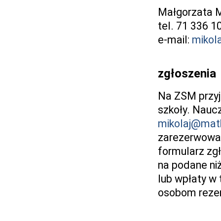
Małgorzata M
tel. 71 336 1
e-mail:
mikol
zgłoszenia
Na ZSM przyj
szkoły. Naucz
mikolaj@math
zarezerwować 
formularz zgł
na podane niż
lub wpłaty w
osobom rez