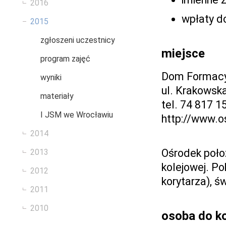
2016
wpłaty d
2015
zgłoszeni uczestnicy
miejsce
program zajęć
Dom Formacyj
wyniki
ul. Krakowska
materiały
tel. 74 817 1
I JSM we Wrocławiu
http://www.o
2014
Ośrodek położ
2013
kolejowej. P
2012
korytarza), św
2011
2010
osoba do k