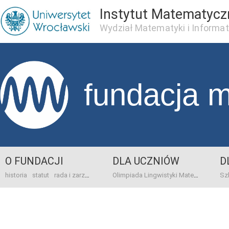
Instytut Matematycz
Wydział Matematyki i Informat
fundacja 
O FUNDACJI
DLA UCZNIÓW
D
historia
statut
rada i zarząd
dane bankowo-adresowe
kontakt
Olimpiada Lingwistyki Matematycznej
sprawo