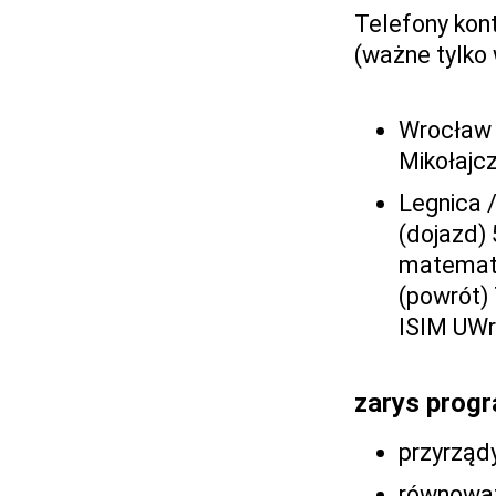
Telefony kon
(ważne tylko 
Wrocław 
Mikołajcz
Legnica 
(dojazd)
matematy
(powrót)
ISIM UWr
zarys prog
przyrządy
równoważ