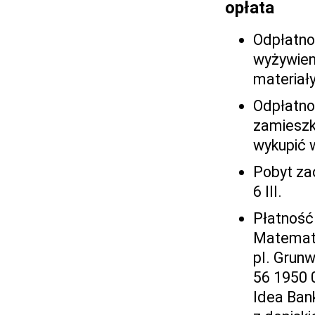
opłata
Odpłatnoś
wyżywien
materiał
Odpłatno
zamieszka
wykupić 
Pobyt zac
6 III.
Płatność 
Matemat
pl. Grun
56 1950 
Idea Ban