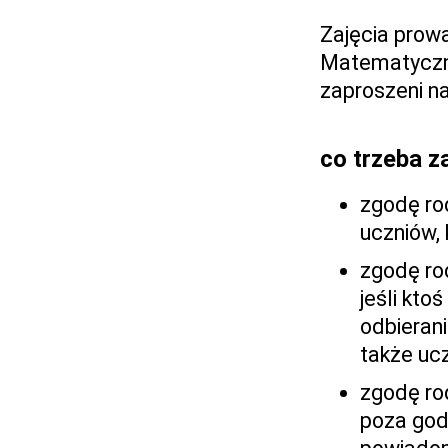
Zajęcia prowa
Matematyczn
zaproszeni n
co trzeba z
zgodę ro
uczniów, 
zgodę ro
jeśli kto
odbierani
także ucz
zgodę ro
poza god