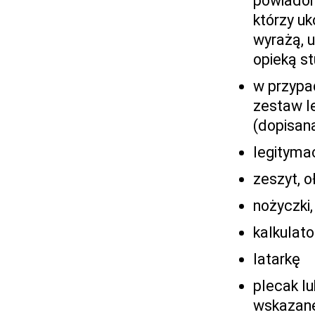
powiadom
którzy uko
wyrażą, 
opieką st
w przypa
zestaw l
(dopisan
legityma
zeszyt, o
nożyczki,
kalkulato
latarkę
plecak lu
wskazan