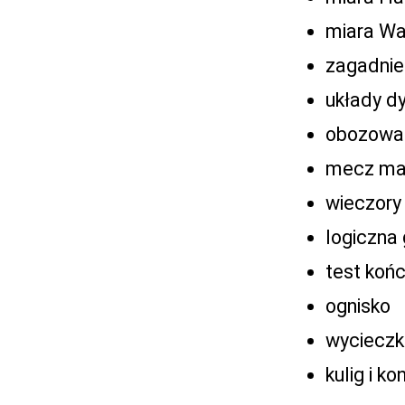
miara Wa
zagadnie
układy d
obozowa 
mecz ma
wieczory 
logiczna
test koń
ognisko
wycieczk
kulig i k