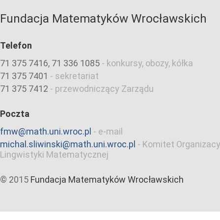
Fundacja Matematyków Wrocławskich
Telefon
71 375 7416, 71 336 1085
-
konkursy, obozy, kółka
71 375 7401
-
sekretariat
71 375 7412
-
przewodniczący Zarządu
Poczta
fmw@math.uni.wroc.pl
-
e-mail
michal.sliwinski@math.uni.wroc.pl
-
Komitet Organizacy
Lingwistyki Matematycznej
© 2015
Fundacja Matematyków Wrocławskich