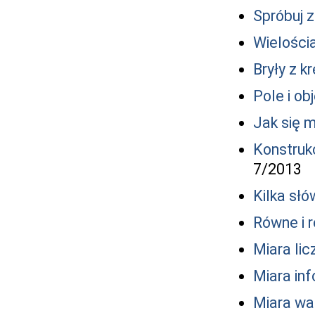
Spróbuj 
Wielości
Bryły z 
Pole i ob
Jak się m
Konstrukc
7/2013
Kilka sł
Równe i 
Miara lic
Miara inf
Miara wa