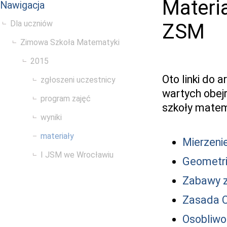
Materi
Nawigacja
Dla uczniów
ZSM
Zimowa Szkoła Matematyki
2015
Oto linki do 
zgłoszeni uczestnicy
wartych obej
program zajęć
szkoły matema
wyniki
materiały
Mierzenie
I JSM we Wrocławiu
Geometri
Zabawy z
Zasada C
Osobliwo