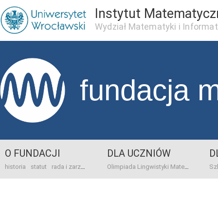
Instytut Matematycz
Wydział Matematyki i Informat
fundacja 
O FUNDACJI
DLA UCZNIÓW
D
historia
statut
rada i zarząd
dane bankowo-adresowe
kontakt
Olimpiada Lingwistyki Matematycznej
sprawo