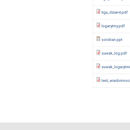
liga_dzien4.pdf
logarytmy.pdf
soroban.ppt
suwak_log.pdf
suwak_logarytmi
test_wiadomosci