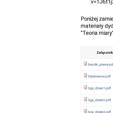
v=1J6t1
Poniżej zami
materiały dy
"Teoria miary
Załącznik
beczki_piwne.pd
blyskawica.pdf
liga_dzien1.pdf
liga_dzien2.pdf
liga_dzien3.pdf