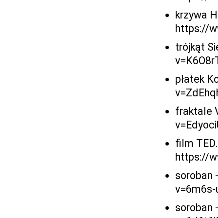
krzywa H
https://
trójkąt 
v=K6O8r
płatek K
v=ZdEhq
fraktale
v=Edyoc
film TED
https://
soroban 
v=6m6s-
soroban 