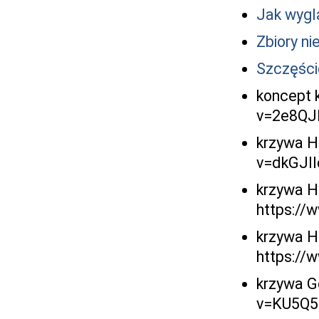
Jak wygl
Zbiory ni
Szczęści
koncept 
v=2e8QJ
krzywa H
v=dkGJI
krzywa Hi
https:/
krzywa H
https:/
krzywa G
v=KU5Q