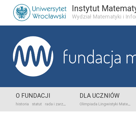
Instytut Matemat
Wydział Matematyki i Info
fundacja 
O FUNDACJI
DLA UCZNIÓW
historia
statut
rada i zarząd
dane bankowo-adresowe
kontakt
Olimpiada Lingwistyki Matematycznej