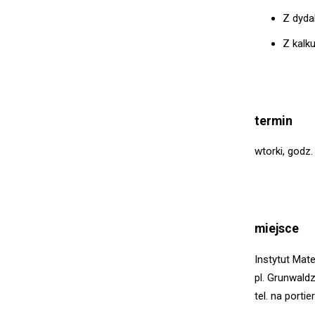
Z dyda
Z kalk
termin
wtorki, godz
miejsce
Instytut Mat
pl. Grunwald
tel. na porti