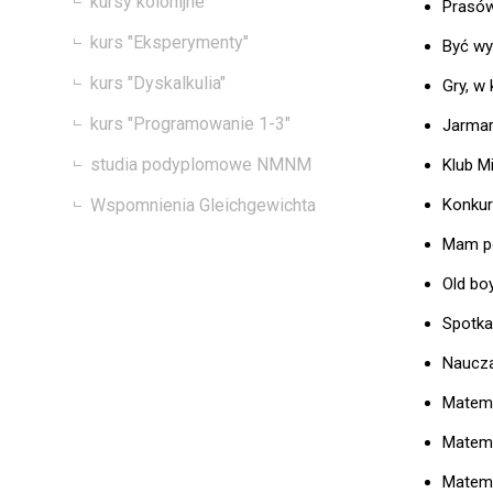
kursy kolonijne
Prasó
kurs "Eksperymenty"
Być wy
kurs "Dyskalkulia"
Gry, w
kurs "Programowanie 1-3"
Jarmar
studia podyplomowe NMNM
Klub M
Wspomnienia Gleichgewichta
Konku
Mam po
Old bo
Spotka
Naucza
Matema
Matema
Matema