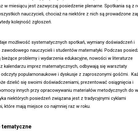
raz w miesiącu jest zazwyczaj posiedzenie plenarne. Spotkania są z r
wszystkich nauczycieli, chociaż na niektóre z nich są prowadzone zap
tedy kolejność zgłoszeń.
daje możliwość systematycznych spotkań, wymiany doświadczeń i
a zawodowego nauczycieli i studentów matematyki. Podczas posied
bieżące problemy i wydarzenia edukacyjne, nowości w literaturze
z kalendarzu imprez matematycznych, odbywają się warsztaty
 odczyty popularnonaukowe i dyskusje z zaproszonymi gośćmi. Ka
że dzielić się swoimi doświadczeniami, prezentować osiągnięcia i
 pomocy innych przy opracowywaniu materiałów metodycznych do w
yka niektórych posiedzeń związana jest z tradycyjnymi cyklami
, które mają miejsce co najmniej raz w roku.
e tematyczne