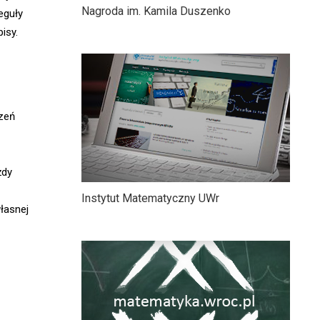
Nagroda im. Kamila Duszenko
eguły
isy.
zeń
żdy
Instytut Matematyczny UWr
łasnej