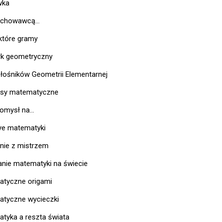
wka
chowawcą...
 które gramy
k geometryczny
iłośników Geometrii Elementarnej
rsy matematyczne
mysł na...
ye matematyki
nie z mistrzem
nie matematyki na świecie
tyczne origami
tyczne wycieczki
tyka a reszta świata