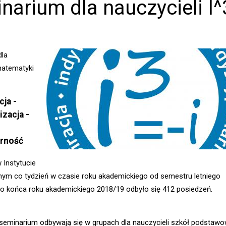
narium dla nauczycieli I^
dla
matematyki
cja -
izacja -
arność
 Instytucie
m co tydzień w czasie roku akademickiego od semestru letniego
o końca roku akademickiego 2018/19 odbyło się 412 posiedzeń.
seminarium odbywają się w grupach dla nauczycieli szkół podstawo