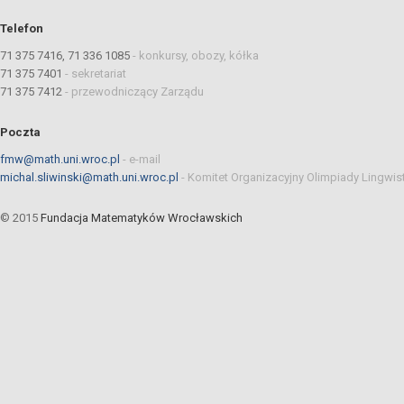
Telefon
71 375 7416, 71 336 1085
-
konkursy, obozy, kółka
71 375 7401
-
sekretariat
71 375 7412
-
przewodniczący Zarządu
Poczta
fmw@math.uni.wroc.pl
-
e-mail
michal.sliwinski@math.uni.wroc.pl
-
Komitet Organizacyjny Olimpiady Lingwis
© 2015
Fundacja Matematyków Wrocławskich