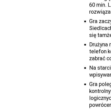
60 min. L
rozwiąza
Gra zacz
Siedlcach
się tamż
Drużyna 
telefon 
zabrać c
Na starc
wpisywan
Gra pole
kontroln
logiczny
powrócen