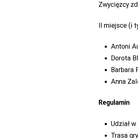
Zwycięzcy zd
II miejsce (i 
Antoni A
Dorota B
Barbara P
Anna Zal
Regulamin
Udział w
Trasa gry