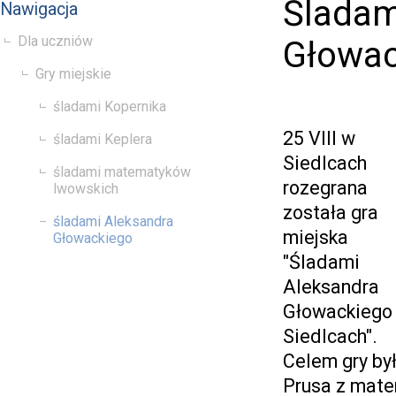
Śladam
Nawigacja
Dla uczniów
Głowac
Gry miejskie
śladami Kopernika
25 VIII w
śladami Keplera
Siedlcach
śladami matematyków
rozegrana
lwowskich
została gra
śladami Aleksandra
miejska
Głowackiego
"Śladami
Aleksandra
Głowackiego
Siedlcach".
Celem gry by
Prusa z matem