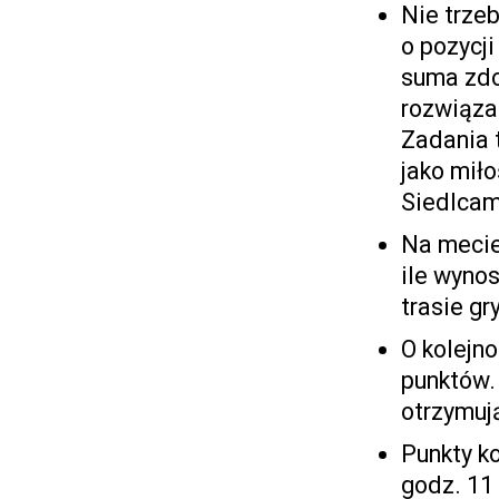
Nie trzeb
o pozycj
suma zdo
rozwiąza
Zadania 
jako miło
Siedlcam
Na mecie
ile wynos
trasie gr
O kolejn
punktów. 
otrzymuj
Punkty ko
godz. 11 