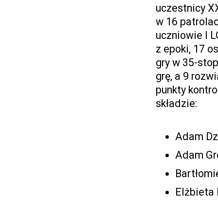
uczestnicy X
w 16 patrolac
uczniowie I L
z epoki, 17 o
gry w 35-sto
grę, a 9 rozw
punkty kontro
składzie:
Adam Dz
Adam Gre
Bartłomie
Elżbieta 