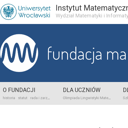
Instytut Matematycz
Wydział Matematyki i Informaty
fundacja m
O FUNDACJI
DLA UCZNIÓW
D
historia
statut
rada i zarząd
dane bankowo-adresowe
kontakt
Olimpiada Lingwistyki Matematycznej
sprawo