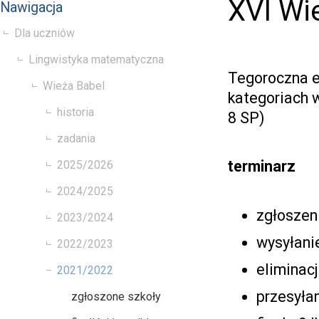
XVI Wi
Nawigacja
Dla uczniów
Lingwistyka matematyczna
Tegoroczna e
Wieża Babel
kategoriach wi
historia
8 SP)
zadania
terminarz
2025/2026
2024/2025
zgłoszen
2023/2024
wysyłanie
2022/2023
eliminacj
2021/2022
przesyłan
zgłoszone szkoły