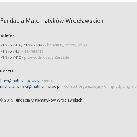
Fundacja Matematyków Wrocławskich
Telefon
71 375 7416, 71 336 1085
-
konkursy, obozy, kółka
71 375 7401
-
sekretariat
71 375 7412
-
przewodniczący Zarządu
Poczta
fmw@math.uni.wroc.pl
-
e-mail
michal.sliwinski@math.uni.wroc.pl
-
Komitet Organizacyjny Olimpiady Lingwis
© 2015
Fundacja Matematyków Wrocławskich