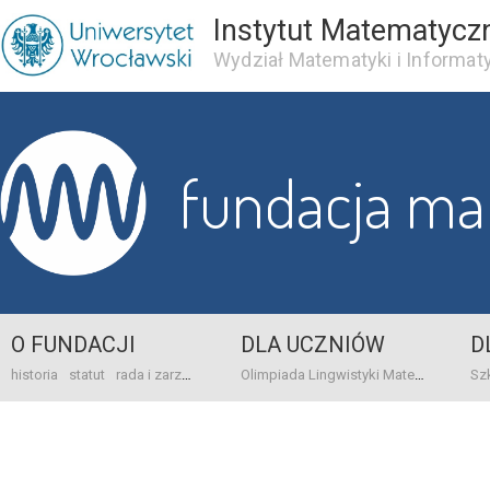
Instytut Matematycz
Wydział Matematyki i Informaty
fundacja m
O FUNDACJI
DLA UCZNIÓW
D
historia
statut
rada i zarząd
dane bankowo-adresowe
kontakt
Olimpiada Lingwistyki Matematycznej
sprawo