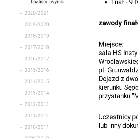
finał - 9 
finaliści i wyniki
2020/2021
zawody fina
2019/2020
2018/2019
Miejsce:
2017/2018
sala HS Inst
2016/2017
Wrocławskie
pl. Grunwaldz
2015/2016
Dojazd z dwo
2014/2015
kierunku Sępo
2013/2014
przystanku "
2012/2013
2011/2012
Uczestnicy p
lub inny dok
2010/2011