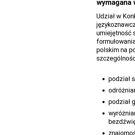
wymagana 
Udział w Kon
językoznawcz
umiejętność 
formułowania
polskim na p
szczególnośc
podział s
odróżnian
podział g
wyróżnia
bezdźwię
znajomoś