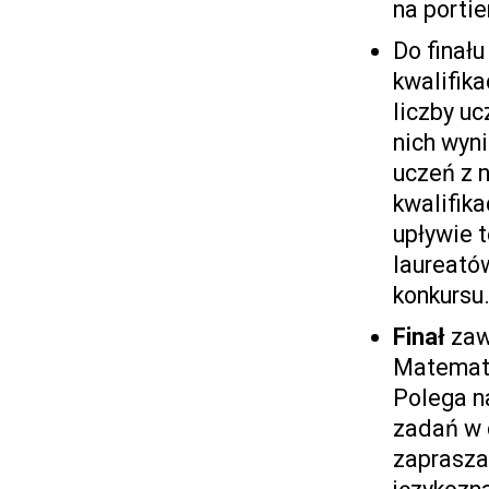
na portie
Do finału
kwalifika
liczby uc
nich wyn
uczeń z 
kwalifika
upływie t
laureató
konkursu
Finał
zaw
Matematy
Polega n
zadań w 
zaprasza