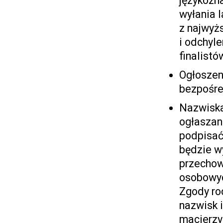
językozna
wyłania l
z najwyż
i odchyl
finalistó
Ogłoszen
bezpośre
Nazwiska 
ogłaszan
podpisać
będzie w
przechow
osobowyc
Zgody ro
nazwisk 
macierzy