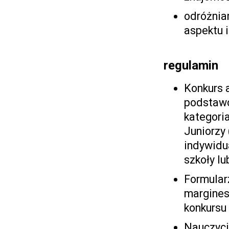
odróżnian
aspektu 
regulamin
Konkurs 
podstawo
kategoria
Juniorzy 
indywidu
szkoły l
Formular
margines
konkursu
Nauczyci