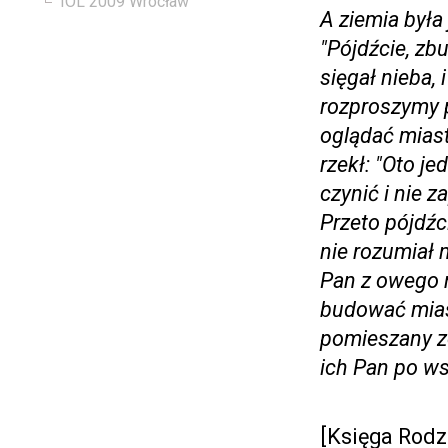
IOL 2009 Wrocław
A ziemia była 
"Pójdźcie, zb
sięgał nieba, 
rozproszymy p
oglądać miast
rzekł: "Oto je
czynić i nie 
Przeto pójdźc
nie rozumiał 
Pan z owego m
budować miast
pomieszany zo
ich Pan po ws
[Księga Rodza