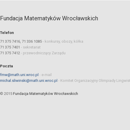
Fundacja Matematyków Wrocławskich
Telefon
71 375 7416, 71 336 1085
-
konkursy, obozy, kółka
71 375 7401
-
sekretariat
71 375 7412
-
przewodniczący Zarządu
Poczta
fmw@math.uni.wroc.pl
-
e-mail
michal.sliwinski@math.uni.wroc.pl
-
Komitet Organizacyjny Olimpiady Lingwis
© 2015
Fundacja Matematyków Wrocławskich