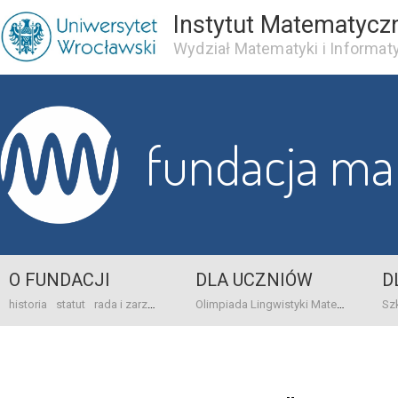
Instytut Matematycz
Wydział Matematyki i Informaty
fundacja m
O FUNDACJI
DLA UCZNIÓW
D
historia
statut
rada i zarząd
dane bankowo-adresowe
kontakt
Olimpiada Lingwistyki Matematycznej
sprawo