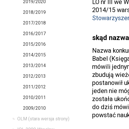
LO nr III we 
2019/2020
2014/15 wars
2018/2019
Stowarzyszen
2017/2018
2016/2017
skąd nazwa
2015/2016
Nazwa konkur
2014/2015
Babel (Księga
2013/2014
mówili jedny
zbudują wież
2012/2013
postanowił uk
2011/2012
jeden nie mó
2010/2011
została ukońc
do dziś mówi
2009/2010
powstać nauk
OLM (stara wersja strony)