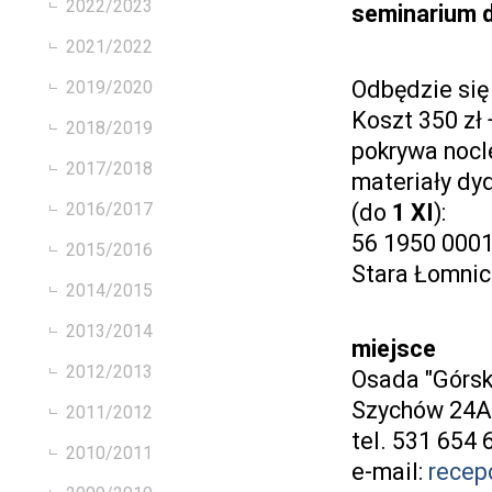
2022/2023
seminarium d
2021/2022
Odbędzie się
2019/2020
Koszt 350 zł
2018/2019
pokrywa nocle
2017/2018
materiały dy
2016/2017
(do
1 XI
):
56 1950 0001
2015/2016
Stara Łomnic
2014/2015
2013/2014
miejsce
2012/2013
Osada "Górsk
Szychów 24A,
2011/2012
tel. 531 654 
2010/2011
e-mail:
recep