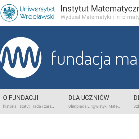
Instytut Matematycz
Wydział Matematyki i Informaty
fundacja m
O FUNDACJI
DLA UCZNIÓW
D
historia
statut
rada i zarząd
dane bankowo-adresowe
kontakt
Olimpiada Lingwistyki Matematycznej
sprawo