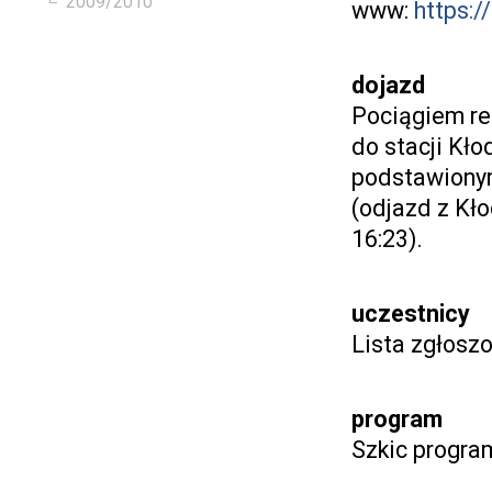
2009/2010
www:
https:/
dojazd
Pociągiem rel
do stacji Kło
podstawionym
(odjazd z Kł
16:23).
uczestnicy
Lista zgłoszo
program
Szkic progra