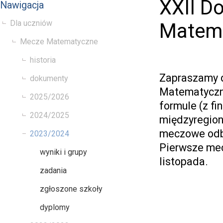
XXII D
Nawigacja
Dla uczniów
Matem
Mecze Matematyczne
historia
Zapraszamy d
dokumenty
Matematyczny
2025/2026
formule (z fi
2024/2025
międzyregio
meczowe odb
2023/2024
Pierwsze mec
wyniki i grupy
listopada.
zadania
zgłoszone szkoły
dyplomy