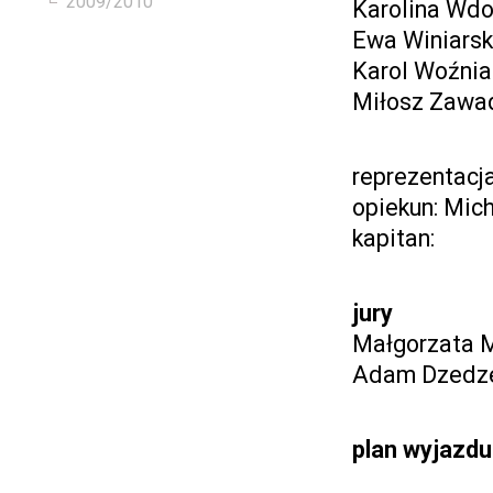
2009/2010
Karolina Wd
Ewa Winiars
Karol Woźnia
Miłosz Zawa
reprezentacj
opiekun: Mic
kapitan:
jury
Małgorzata M
Adam Dzedze
plan wyjazdu