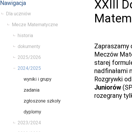
XXIII 
Nawigacja
Dla uczniów
Matem
Mecze Matematyczne
historia
Zapraszamy d
dokumenty
Meczów Mate
2025/2026
starej formul
2024/2025
nadfinałami
Rozgrywki od
wyniki i grupy
Juniorów
(SP
zadania
rozegrany tyl
zgłoszone szkoły
dyplomy
2023/2024