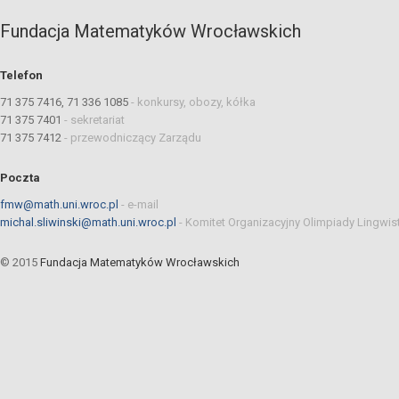
Fundacja Matematyków Wrocławskich
Telefon
71 375 7416, 71 336 1085
-
konkursy, obozy, kółka
71 375 7401
-
sekretariat
71 375 7412
-
przewodniczący Zarządu
Poczta
fmw@math.uni.wroc.pl
-
e-mail
michal.sliwinski@math.uni.wroc.pl
-
Komitet Organizacyjny Olimpiady Lingwis
© 2015
Fundacja Matematyków Wrocławskich