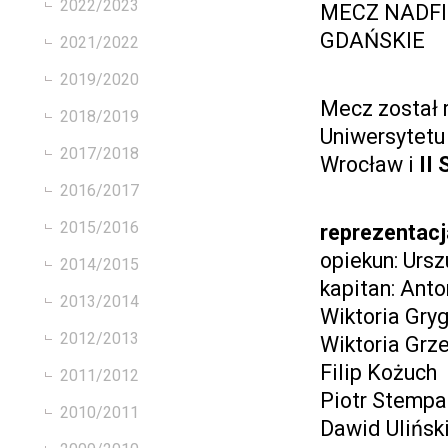
2022/2023
MECZ NADFI
GDAŃSKIE
2021/2022
2019/2020
Mecz został 
2018/2019
Uniwersytetu
2017/2018
Wrocław i
II
2016/2017
2015/2016
reprezentac
opiekun: Urs
2014/2015
kapitan: Ant
2013/2014
Wiktoria Gryg
2012/2013
Wiktoria Grz
Filip Kożuch
2011/2012
Piotr Stemp
2010/2011
Dawid Ulińsk