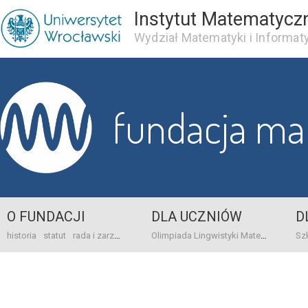
Instytut Matematycz
Wydział Matematyki i Informaty
fundacja m
O FUNDACJI
DLA UCZNIÓW
D
historia
statut
rada i zarząd
dane bankowo-adresowe
kontakt
Olimpiada Lingwistyki Matematycznej
sprawo