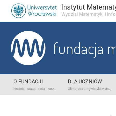
Instytut Matemat
Wydział Matematyki i Info
fundacja 
O FUNDACJI
DLA UCZNIÓW
historia
statut
rada i zarząd
dane bankowo-adresowe
kontakt
Olimpiada Lingwistyki Matematycznej