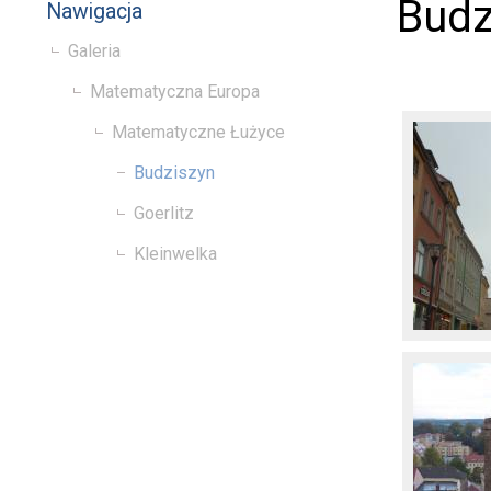
Budz
Nawigacja
Galeria
Matematyczna Europa
Matematyczne Łużyce
Budziszyn
Goerlitz
Kleinwelka