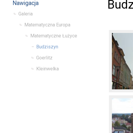
Budz
Nawigacja
Galeria
Matematyczna Europa
Matematyczne Łużyce
Budziszyn
Goerlitz
Kleinwelka