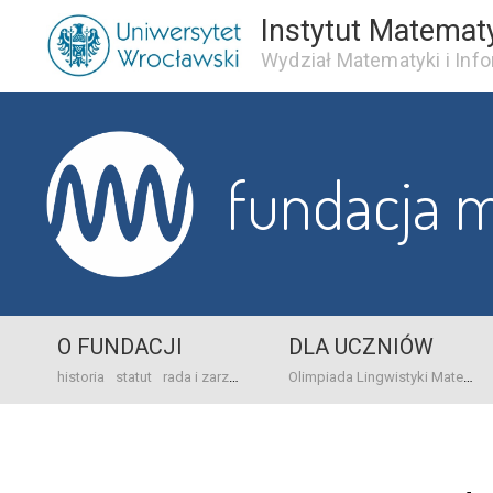
Instytut Matemat
Wydział Matematyki i Info
fundacja 
O FUNDACJI
DLA UCZNIÓW
historia
statut
rada i zarząd
dane bankowo-adresowe
kontakt
Olimpiada Lingwistyki Matematycznej