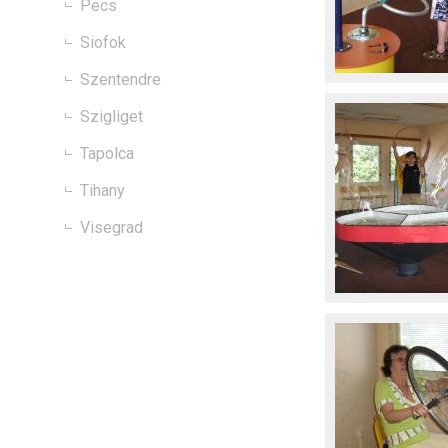
Pecs
Siofok
Szentendre
Szigliget
Tapolca
Tihany
Visegrad