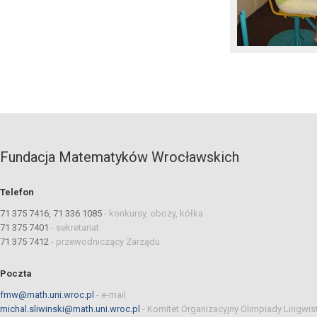
Fundacja Matematyków Wrocławskich
Telefon
71 375 7416, 71 336 1085
-
konkursy, obozy, kółka
71 375 7401
-
sekretariat
71 375 7412
-
przewodniczący Zarządu
Poczta
fmw@math.uni.wroc.pl
-
e-mail
michal.sliwinski@math.uni.wroc.pl
-
Komitet Organizacyjny Olimpiady Lingwis