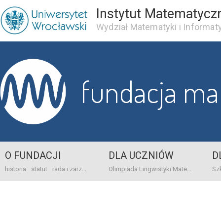
Instytut Matematycz
Wydział Matematyki i Informaty
fundacja m
O FUNDACJI
DLA UCZNIÓW
D
historia
statut
rada i zarząd
dane bankowo-adresowe
kontakt
Olimpiada Lingwistyki Matematycznej
sprawo