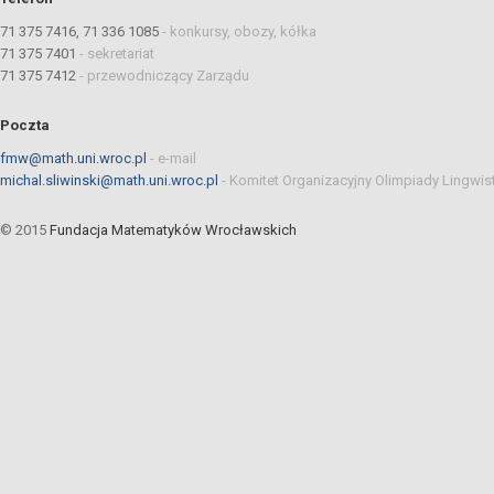
71 375 7416, 71 336 1085
-
konkursy, obozy, kółka
71 375 7401
-
sekretariat
71 375 7412
-
przewodniczący Zarządu
Poczta
fmw@math.uni.wroc.pl
-
e-mail
michal.sliwinski@math.uni.wroc.pl
-
Komitet Organizacyjny Olimpiady Lingwis
© 2015
Fundacja Matematyków Wrocławskich