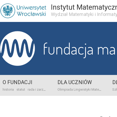
Instytut Matematycz
Wydział Matematyki i Informaty
fundacja m
O FUNDACJI
DLA UCZNIÓW
D
historia
statut
rada i zarząd
dane bankowo-adresowe
kontakt
Olimpiada Lingwistyki Matematycznej
sprawo