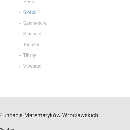
Pecs
Siofok
Szentendre
Szigliget
Tapolca
Tihany
Visegrad
Fundacja Matematyków Wrocławskich
Telefon