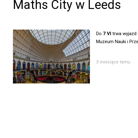
Maths City w Leeds
Do
7 VI
trwa wyjazd 
Muzeum Nauki i Prze
3 miesiące
temu