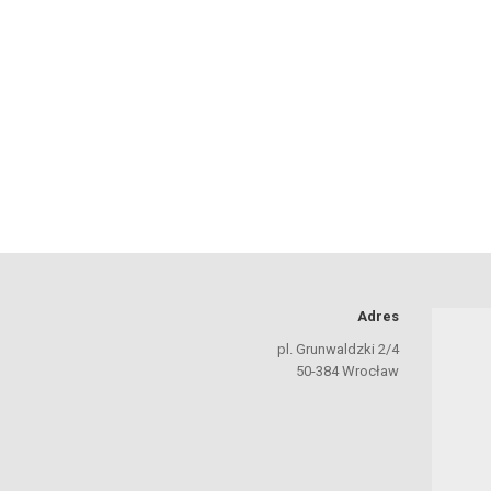
Adres
pl. Grunwaldzki 2/4
50-384 Wrocław