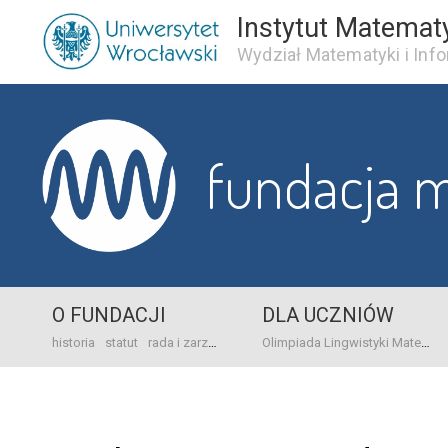
Instytut Matemat
Wydział Matematyki i Info
fundacja 
O FUNDACJI
DLA UCZNIÓW
historia
statut
rada i zarząd
dane bankowo-adresowe
kontakt
Olimpiada Lingwistyki Matematycznej