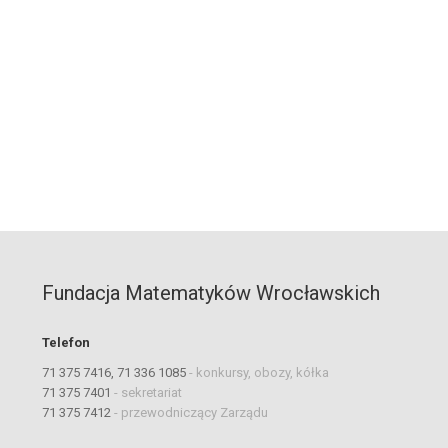
Fundacja Matematyków Wrocławskich
Telefon
71 375 7416, 71 336 1085
-
konkursy, obozy, kółka
71 375 7401
-
sekretariat
71 375 7412
-
przewodniczący Zarządu