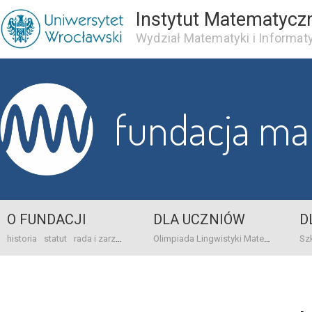
Instytut Matematycz
Wydział Matematyki i Informaty
fundacja m
O FUNDACJI
DLA UCZNIÓW
D
historia
statut
rada i zarząd
dane bankowo-adresowe
kontakt
Olimpiada Lingwistyki Matematycznej
sprawo