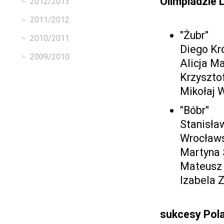
Olimpiadzie 
2012/2013
2011/2012
"Żubr"
2010/2011
Diego Kró
2009/2010
Alicja Ma
Krzysztof
Mikołaj W
"Bóbr"
Stanisła
Wrocławs
Martyna 
Mateusz 
Izabela Z
sukcesy Pola