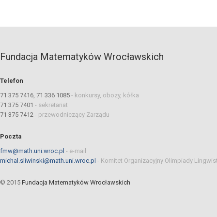
Fundacja Matematyków Wrocławskich
Telefon
71 375 7416, 71 336 1085
-
konkursy, obozy, kółka
71 375 7401
-
sekretariat
71 375 7412
-
przewodniczący Zarządu
Poczta
fmw@math.uni.wroc.pl
-
e-mail
michal.sliwinski@math.uni.wroc.pl
-
Komitet Organizacyjny Olimpiady Lingwis
© 2015
Fundacja Matematyków Wrocławskich