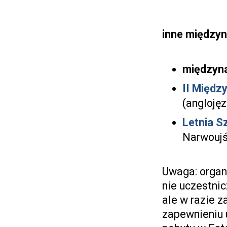
inne międzyn
międzyn
II Międz
(anglojęz
Letnia S
Narwoujśc
Uwaga: organ
nie uczestni
ale w razie 
zapewnieniu 