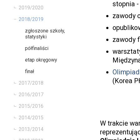
stopnia -
2019/2020
zawody o
2018/2019
opublikow
zgłoszone szkoły,
statystyki
zawody f
półfinaliści
warsztat
Międzyna
etap okręgowy
Olimpia
finał
(Korea Pł
2017/2018
2016/2017
2015/2016
2014/2015
W trakcie wa
2013/2014
reprezentują