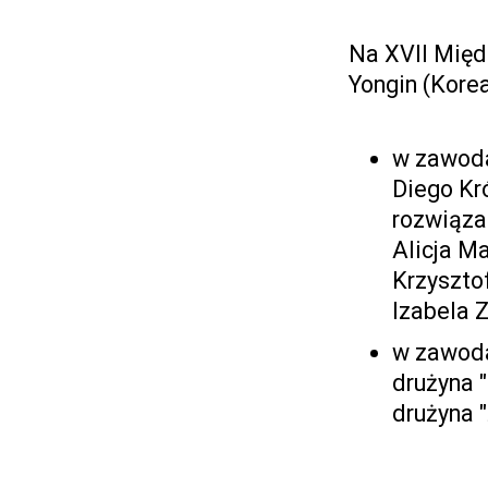
Na XVII Międ
Yongin (Korea
w zawoda
Diego Kr
rozwiąza
Alicja M
Krzyszto
Izabela 
w zawoda
drużyna 
drużyna 