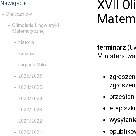
XVII O
Nawigacja
Dla uczniów
Matema
Olimpiada Lingwistyki
Matematycznej
historia
terminarz
(Uw
zadania
Ministerstwa
nagroda Milo
zgłoszeni
2025/2026
zgłoszen
2024/2025
przesłani
2023/2024
etap szko
2022/2023
wysyłanie
2021/2022
opubliko
2020/2021