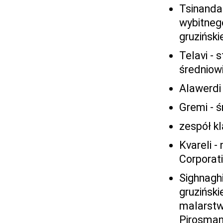
Tsinandal
wybitnego
gruziński
Telavi - 
średniowi
Alawerdi 
Gremi - ś
zespół kl
Kvareli -
Corporat
Sighnaghi
gruzińsk
malarstw
Pirosman