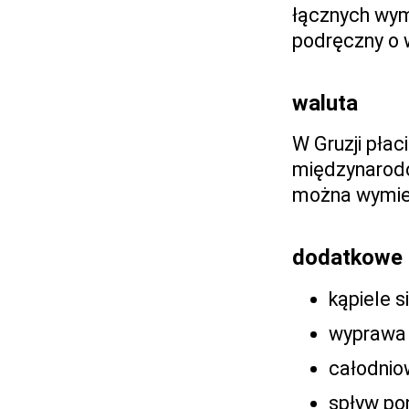
łącznych wym
podręczny o 
waluta
W Gruzji płaci 
międzynarod
można wymieni
dodatkowe 
kąpiele s
wyprawa 
całodnio
spływ po