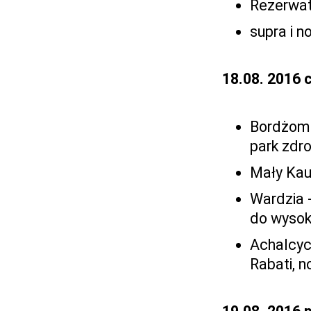
Rezerwat 
supra i n
18.08. 2016 
Bordżomi
park zdr
Mały Kauk
Wardzia 
do wysoko
Achalcyc
Rabati, n