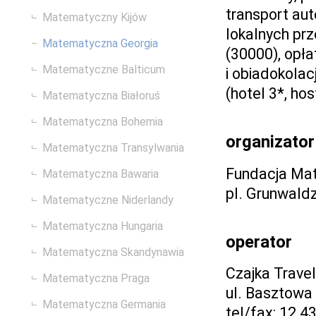
transport aut
Matematyczny Kijów
lokalnych pr
Matematyczna Georgia
(30000), opła
Matematyczne Balticum
i obiadokola
(hotel 3*, ho
Matematyczna Białoruś
Matematyczna Bohemia
organizator
Matematyczna Transylwania
Fundacja Ma
Matematyczna Bawaria
pl. Grunwald
Matematyczne Niderlandy
Matematyczna Hungaria
operator
Matematyczna Skandynawia
Czajka Travel
Matematyczna Praga
ul. Basztowa
Matematyczna Germania
tel/fax: 12 4