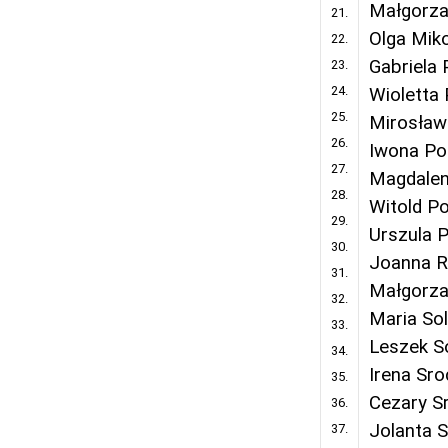
Małgorza
21.
Olga Miko
22.
Gabriela
23.
24.
Wioletta 
25.
Mirosław
26.
Iwona Po
27.
Magdalen
28.
Witold Po
29.
Urszula 
30.
Joanna 
31.
Małgorza
32.
Maria So
33.
Leszek S
34.
Irena Sr
35.
Cezary S
36.
Jolanta S
37.