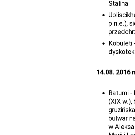
Stalina
Upliscikh
p.n.e.), 
przedchr
Kobuleti 
dyskoteka
14.08. 2016 n
Batumi -
(XIX w.),
gruzińska
bulwar na
w Aleksan