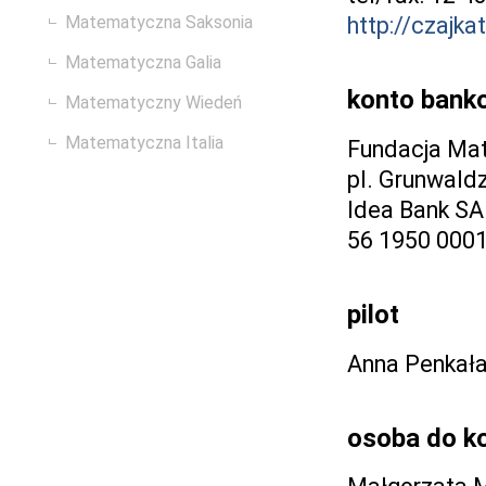
Matematyczna Saksonia
http://czajkat
Matematyczna Galia
konto bank
Matematyczny Wiedeń
Matematyczna Italia
Fundacja Ma
pl. Grunwald
Idea Bank SA
56 1950 000
pilot
Anna Penkał
osoba do k