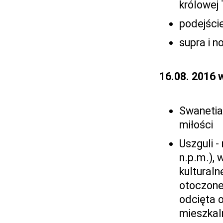
królowej
podejści
supra i n
16.08. 2016 
Swanetia 
miłości
Uszguli 
n.p.m.), 
kulturaln
otoczone
odcięta o
mieszkal