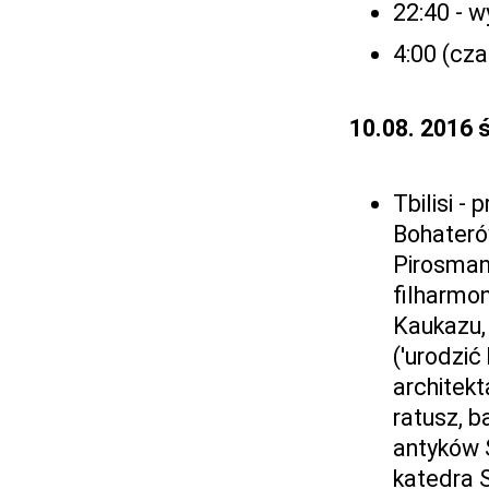
22:40 - 
4:00 (cza
10.08. 2016 
Tbilisi -
Bohateró
Pirosmani
filharmo
Kaukazu,
('urodzić
architek
ratusz, b
antyków S
katedra S