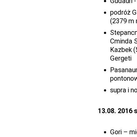
Gudauri -
podróż G
(2379 m 
Stepancm
Cminda S
Kazbek (5
Gergeti
Pasanauri
pontono
supra i n
13.08. 2016 
Gori – m