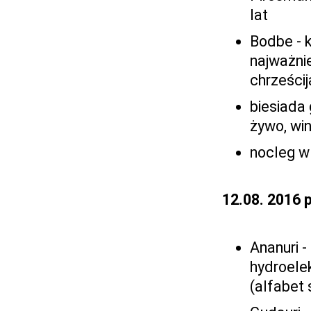
lat
Bodbe - k
najważnie
chrześci
biesiada
żywo, wi
nocleg w 
12.08. 2016 
Ananuri -
hydroele
(alfabet 