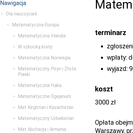
Matema
Nawigacja
Dla nauczycieli
Matematyczna Europa
terminarz
Matematyczna Irlandia
zgłoszen
W szkocką kratę
wpłaty: d
Matematyczna Norwegia
wyjazd: 9
Matematyczny Piryn i Złote
Piaski
Matematyczna Itaka
koszt
Matematyczne Egejanum
3000 zł
Mat Kirgistan i Kazachstan
Matematyczny Uzbekistan
Opłata obejmu
Mat Abchazja i Armenia
Warszawy, pr