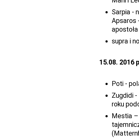
Marii i L
Sarpia - 
Apsaros -
apostoła
supra i n
15.08. 2016 
Poti - po
Zugdidi -
roku podc
Mestia – 
tajemnic
(Matternh