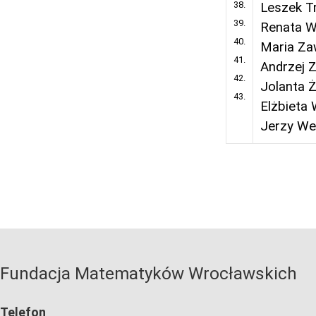
38.
Leszek T
39.
Renata W
40.
Maria Za
41.
Andrzej 
42.
Jolanta 
43.
Elżbieta
Jerzy W
Fundacja Matematyków Wrocławskich
Telefon