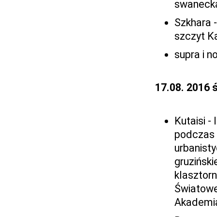
swaneck
Szkhara -
szczyt K
supra i n
17.08. 2016 
Kutaisi 
podczas 
urbanisty
gruziński
klasztorn
Światowe
Akademi