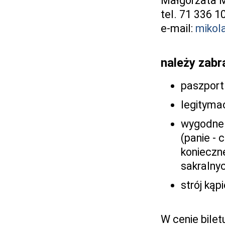
Małgorzata M
tel. 71 336 1
e-mail:
mikol
należy zabr
paszport
legityma
wygodne 
(panie - 
konieczn
sakralny
strój kąp
W cenie bilet