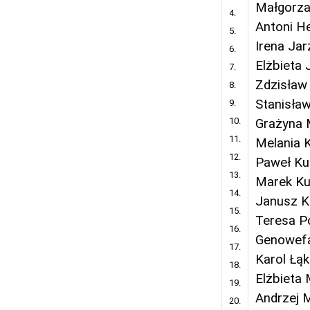
Małgorza
4.
Antoni H
5.
Irena Ja
6.
Elżbieta
7.
Zdzisław
8.
Stanisła
9.
10.
Grażyna 
11.
Melania 
12.
Paweł Ku
13.
Marek Ku
14.
Janusz K
15.
Teresa P
16.
Genowefa
17.
Karol Łąk
18.
Elżbieta 
19.
Andrzej M
20.