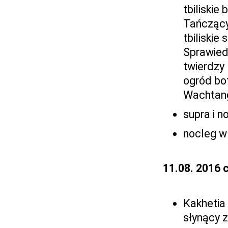
tbiliskie
Tańczący 
tbiliskie
Sprawied
twierdzy 
ogród bot
Wachtan
supra i 
nocleg w 
11.08. 2016 
Kakhetia 
słynący z