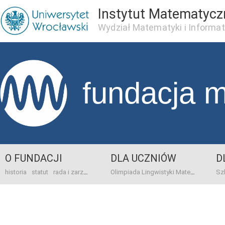
Instytut Matematycz
Wydział Matematyki i Informat
fundacja 
O FUNDACJI
DLA UCZNIÓW
D
historia
statut
rada i zarząd
dane bankowo-adresowe
kontakt
Olimpiada Lingwistyki Matematycznej
sprawo