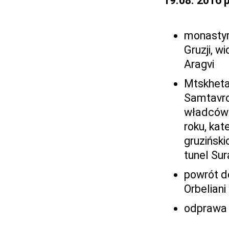
19.08. 2016 
monastyr 
Gruzji, w
Aragvi
Mtskheta 
Samtavro 
władców G
roku, kat
gruziński
tunel Su
powrót do
Orbeliani
odprawa i