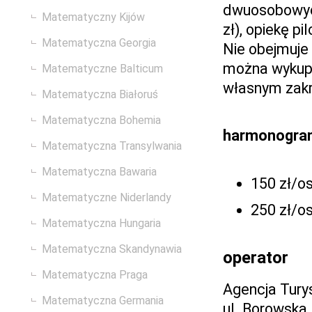
dwuosobowych
Matematyczny Kijów
zł), opiekę pi
Matematyczna Georgia
Nie obejmuje 
można wykupić
Matematyczne Balticum
własnym zakr
Matematyczna Białoruś
Matematyczna Bohemia
harmonogra
Matematyczna Transylwania
Matematyczna Bawaria
150 zł/os
Matematyczne Niderlandy
250 zł/os
Matematyczna Hungaria
Matematyczna Skandynawia
operator
Matematyczna Praga
Agencja Tur
Matematyczna Germania
ul. Borowska