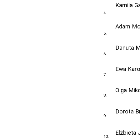
Kamila G
4.
Adam Mo
5.
Danuta M
6.
Ewa Karo
7.
Olga Miko
8.
Dorota B
9.
Elżbieta
10.