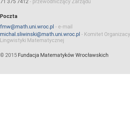
71 375 7412
-
przewodniczący Zarządu
Poczta
fmw@math.uni.wroc.pl
-
e-mail
michal.sliwinski@math.uni.wroc.pl
-
Komitet Organizacy
Lingwistyki Matematycznej
© 2015
Fundacja Matematyków Wrocławskich