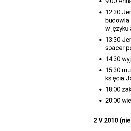
9:00 Ann
12:30 Jen
budowla 
w języku 
13:30 Je
spacer p
14:30 wy
15:30 mu
księcia 
18:00 za
20:00 wi
2 V 2010 (nie