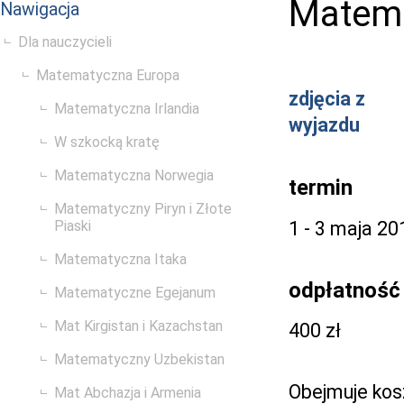
Matema
Nawigacja
Dla nauczycieli
Matematyczna Europa
zdjęcia z
Matematyczna Irlandia
wyjazdu
W szkocką kratę
Matematyczna Norwegia
termin
Matematyczny Piryn i Złote
1 - 3 maja 20
Piaski
Matematyczna Itaka
odpłatność
Matematyczne Egejanum
Mat Kirgistan i Kazachstan
400 zł
Matematyczny Uzbekistan
Obejmuje kos
Mat Abchazja i Armenia