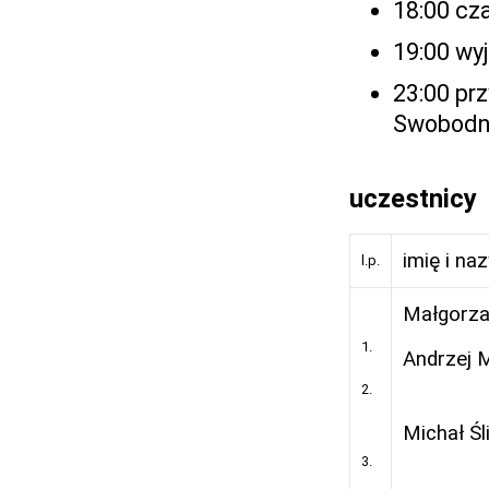
18:00 cza
19:00 wy
23:00 prz
Swobodn
uczestnicy
imię i na
l.p.
Małgorza
1.
Andrzej M
2.
Michał Śl
3.