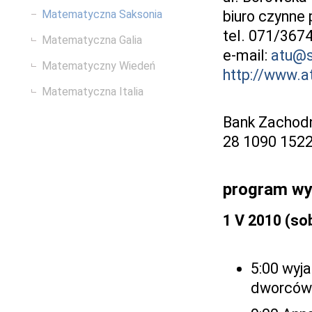
biuro czynne p
Matematyczna Saksonia
tel. 071/367
Matematyczna Galia
e-mail:
atu@s
Matematyczny Wiedeń
http://www.a
Matematyczna Italia
Bank Zachod
28 1090 152
program wy
1 V 2010 (so
5:00 wyja
dworców 