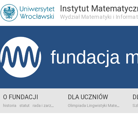
Instytut Matematycz
Wydział Matematyki i Informat
fundacja 
O FUNDACJI
DLA UCZNIÓW
D
historia
statut
rada i zarząd
dane bankowo-adresowe
kontakt
Olimpiada Lingwistyki Matematycznej
sprawo