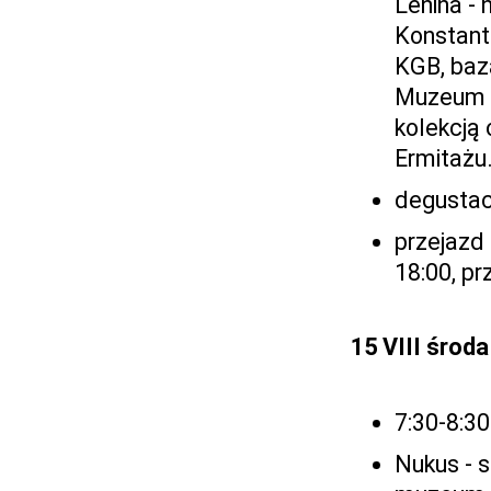
Lenina - 
Konstant
KGB, baza
Muzeum S
kolekcją
Ermitażu
degustac
przejazd 
18:00, p
15 VIII środa
7:30-8:30
Nukus - s