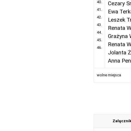
40.
Cezary S
41.
Ewa Terk
42.
Leszek T
43.
Renata W
44.
Grażyna 
45.
Renata W
46.
Jolanta 
Anna Pen
wolne miejsca
Załączni