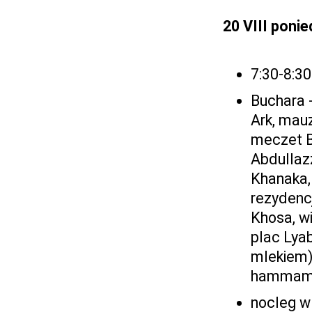
20 VIII ponie
7:30-8:30
Buchara 
Ark, mau
meczet B
Abdullaz
Khanaka,
rezydenc
Khosa, wi
plac Lyab
mlekiem)
hammam
nocleg w