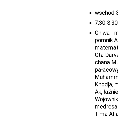
wschód S
7:30-8:30
Chiwa - 
pomnik A
matematyk
Ota Darv
chana Mu
pałacowy
Muhammad
Khodja, 
Ak, łaźn
Wojownika
medresa 
Tima Alla