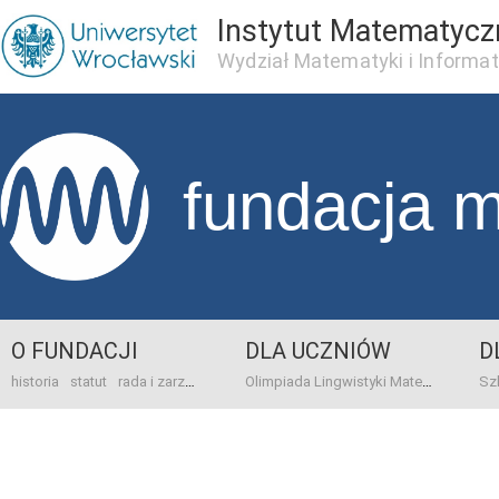
Instytut Matematycz
Wydział Matematyki i Informat
fundacja 
O FUNDACJI
DLA UCZNIÓW
D
historia
statut
rada i zarząd
dane bankowo-adresowe
kontakt
Olimpiada Lingwistyki Matematycznej
sprawo