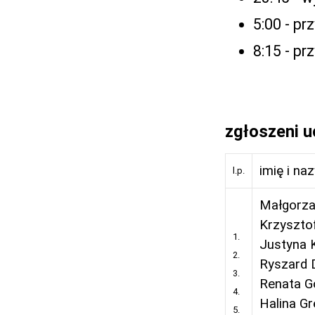
5:00 - p
8:15 - pr
zgłoszeni u
imię i na
l.p.
Małgorza
Krzyszto
1.
Justyna 
2.
Ryszard 
3.
Renata G
4.
Halina Gr
5.