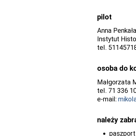
pilot
Anna Penkał
Instytut Histo
tel. 51145718
osoba do k
Małgorzata M
tel. 71 336 1
e-mail:
mikol
należy zabr
paszport 