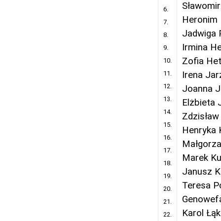
Sławomir
6.
Heronim 
7.
Jadwiga 
8.
Irmina H
9.
Zofia He
10.
11.
Irena Ja
12.
Joanna J
13.
Elżbieta
14.
Zdzisław
15.
Henryka 
16.
Małgorza
17.
Marek Ku
18.
Janusz K
19.
Teresa P
20.
Genowefa
21.
Karol Łą
22.