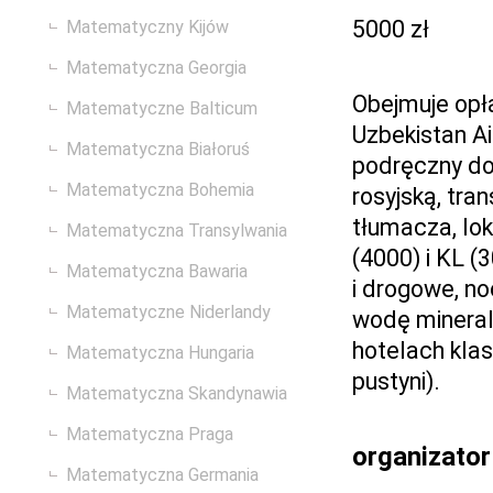
5000 zł
Matematyczny Kijów
Matematyczna Georgia
Obejmuje opła
Matematyczne Balticum
Uzbekistan Ai
Matematyczna Białoruś
podręczny do 
Matematyczna Bohemia
rosyjską, tra
tłumacza, lo
Matematyczna Transylwania
(4000) i KL (
Matematyczna Bawaria
i drogowe, no
Matematyczne Niderlandy
wodę mineraln
hotelach klas
Matematyczna Hungaria
pustyni).
Matematyczna Skandynawia
Matematyczna Praga
organizator
Matematyczna Germania