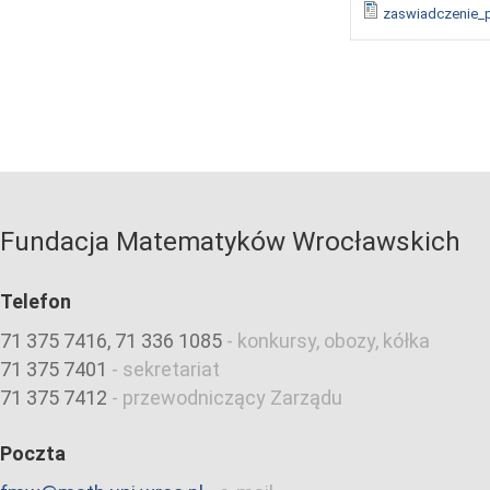
zaswiadczenie_
Fundacja Matematyków Wrocławskich
Telefon
71 375 7416, 71 336 1085
-
konkursy, obozy, kółka
71 375 7401
-
sekretariat
71 375 7412
-
przewodniczący Zarządu
Poczta