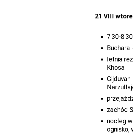
21 VIII wtor
7:30-8:30
Buchara 
letnia re
Khosa
Gijduvan
Narzulla
przejażd
zachód S
nocleg w 
ognisko,