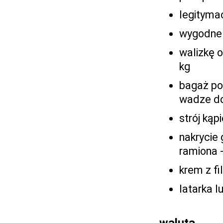
legityma
wygodne
walizkę 
kg
bagaż po
wadze do
strój ką
nakrycie
ramiona -
krem z fi
latarka 