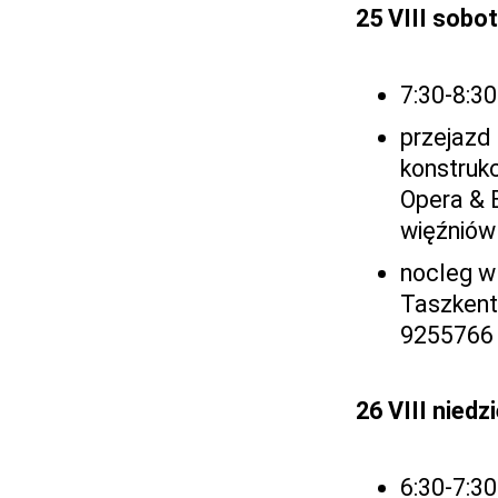
25 VIII sobo
7:30-8:30
przejazd 
konstrukc
Opera & 
więźniów
nocleg w
Taszkent,
9255766
26 VIII niedzi
6:30-7:30