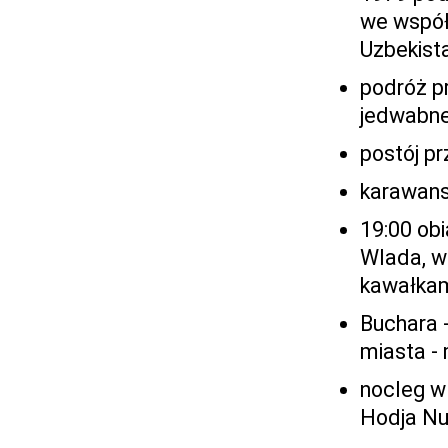
we współ
Uzbekista
podróż pr
jedwabne
postój p
karawanse
19:00 obi
Wlada, w
kawałkam
Buchara 
miasta - 
nocleg w
Hodja Nu