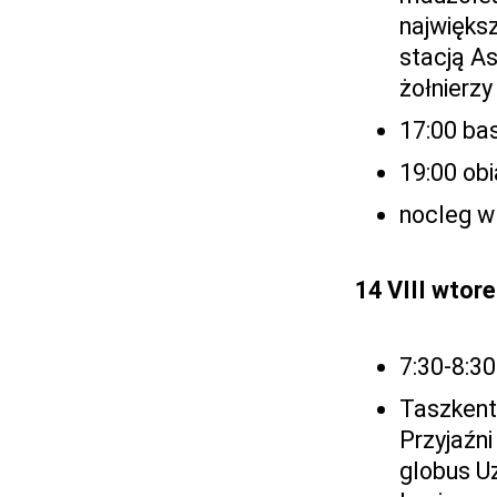
największ
stacją As
żołnierzy
17:00 ba
19:00 ob
nocleg w
14 VIII wtor
7:30-8:30
Taszkent 
Przyjaźni
globus U