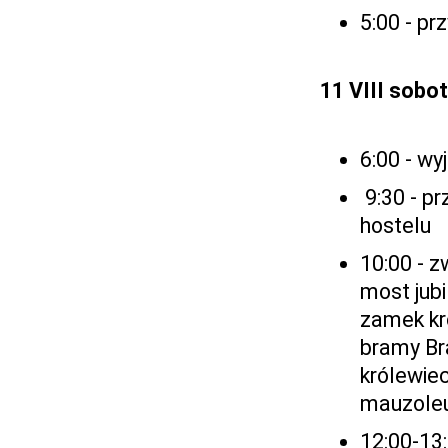
5:00 - p
11 VIII sobo
6:00 - w
9:30 - pr
hostelu
10:00 - z
most jub
zamek kr
bramy Br
królewiec
mauzoleu
12:00-13