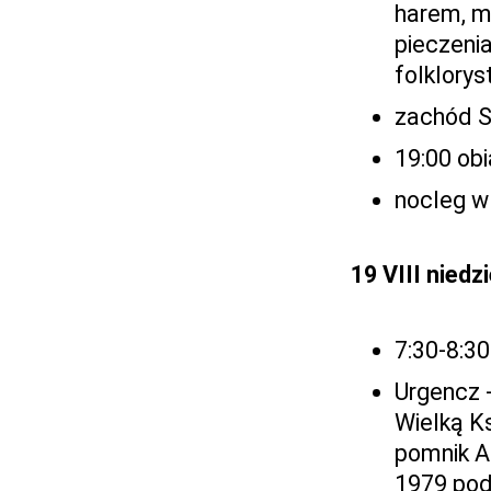
harem, m
pieczeni
folklorys
zachód S
19:00 ob
nocleg w
19 VIII niedzi
7:30-8:30
Urgencz 
Wielką Ks
pomnik A
1979 pod