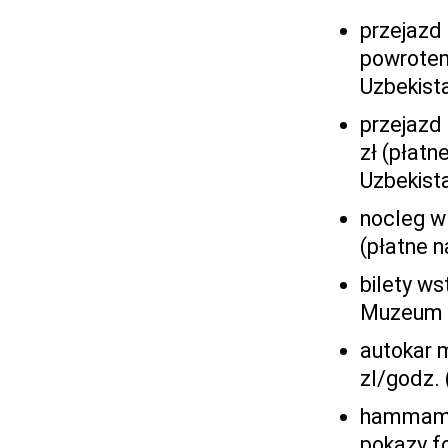
przejazd 
powrotem
Uzbekist
przejazd
zł (płatn
Uzbekist
nocleg w 
(płatne 
bilety ws
Muzeum Bu
autokar 
zl/godz. 
hammam (
pokazy fo