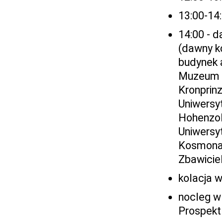
13:00-14
14:00 - d
(dawny ko
budynek a
Muzeum B
Kronprinz
Uniwersy
Hohenzoll
Uniwersy
Kosmonau
Zbawicie
kolacja 
nocleg w 
Prospekt