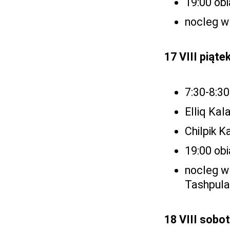
19:00 ob
nocleg w
17 VIII piąte
7:30-8:30
Elliq Kal
Chilpik K
19:00 ob
nocleg w 
Tashpula
18 VIII sobo