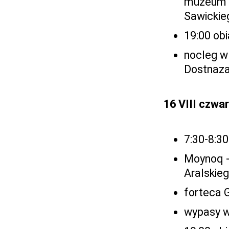
muzeum s
Sawickie
19:00 ob
nocleg w
Dostnaza
16 VIII czwa
7:30-8:30
Moynoq -
Aralskie
forteca 
wypasy w