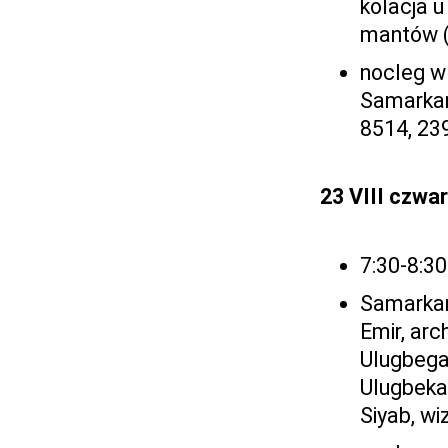
kolacja u
mantów (
nocleg w
Samarkand
8514, 23
23 VIII czwa
7:30-8:30
Samarkan
Emir, ar
Ulugbega,
Ulugbeka
Siyab, wi