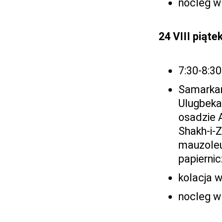
nocleg w
24 VIII piąte
7:30-8:30
Samarkan
Ulugbeka
osadzie 
Shakh-i-Z
mauzoleu
papiernic
kolacja w
nocleg w