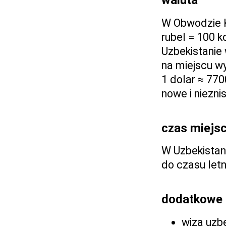
waluta
W Obwodzie Ka
rubel = 100 ko
Uzbekistanie 
na miejscu wy
1 dolar ≈ 77
nowe i niezni
czas miejs
W Uzbekistani
do czasu let
dodatkowe 
wiza uzb