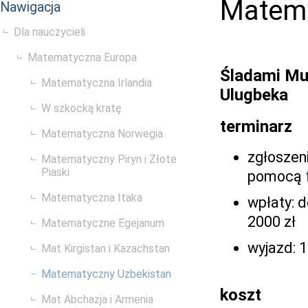
Matema
Nawigacja
Dla nauczycieli
Matematyczna Europa
Śladami Mu
Matematyczna Irlandia
Ulugbeka
W szkocką kratę
terminarz
Matematyczna Norwegia
zgłoszeni
Matematyczny Piryn i Złote
Piaski
pomocą
Matematyczna Itaka
wpłaty: do
2000 zł
Matematyczne Egejanum
wyjazd: 1
Mat Kirgistan i Kazachstan
Matematyczny Uzbekistan
koszt
Mat Abchazja i Armenia