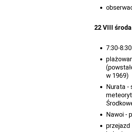
obserwac
22 VIII środa
7:30-8:30
plażowani
(powstał
w 1969)
Nurata -
meteoryt
Środkowe
Nawoi - 
przejazd