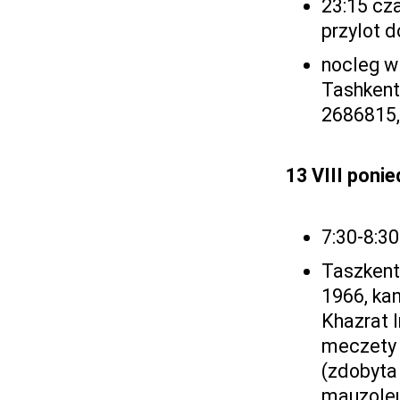
23:15 cz
przylot 
nocleg w
Tashkent,
2686815
13 VIII ponie
7:30-8:30
Taszkent 
1966, kan
Khazrat 
meczety J
(zdobyta
mauzoleu