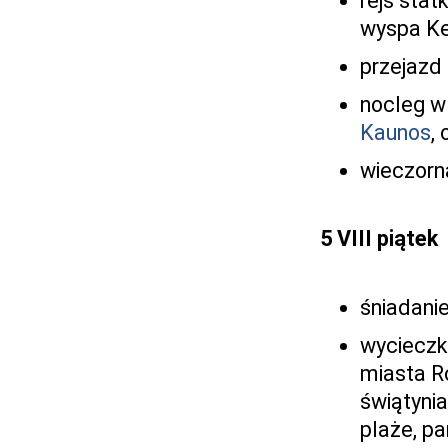
rejs sta
wyspa Ke
przejazd
nocleg w
Kaunos
,
wieczorna
5 VIII piątek
śniadanie
wycieczk
miasta R
świątynia
plaże, p