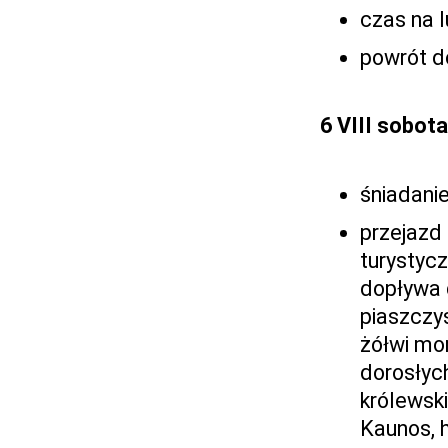
czas na 
powrót d
6 VIII sobota
śniadanie
przejazd
turystyc
dopływa 
piaszczy
żółwi mor
dorosłych
królewsk
Kaunos, 