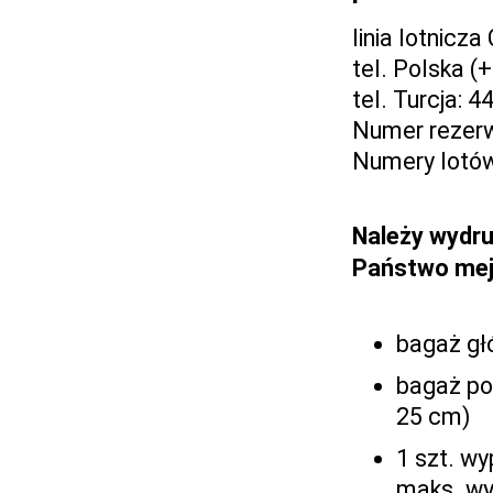
linia lotnicz
tel. Polska 
tel. Turcja: 
Numer rezerw
Numery lotów
Należy wydru
Państwo mej
bagaż gł
bagaż po
25 cm)
1 szt. wy
maks. wy