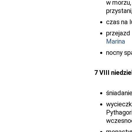
w morzu,
przystani
czas na 
przejazd 
Marina
nocny sp
7 VIII niedzie
śniadanie
wycieczk
Pythagor
wczesnoch
monastyry