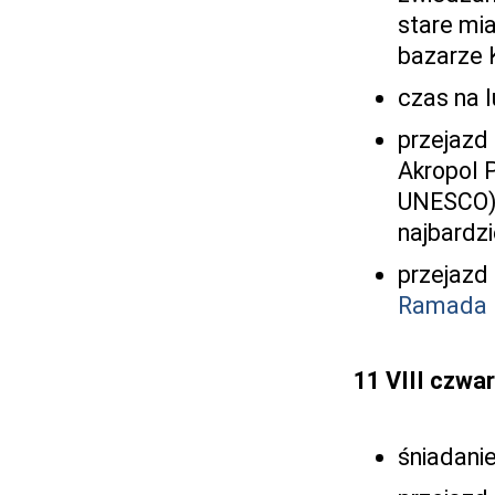
stare mi
bazarze 
czas na l
przejazd
Akropol 
UNESCO),
najbardz
przejazd 
Ramada
11 VIII czwa
śniadanie