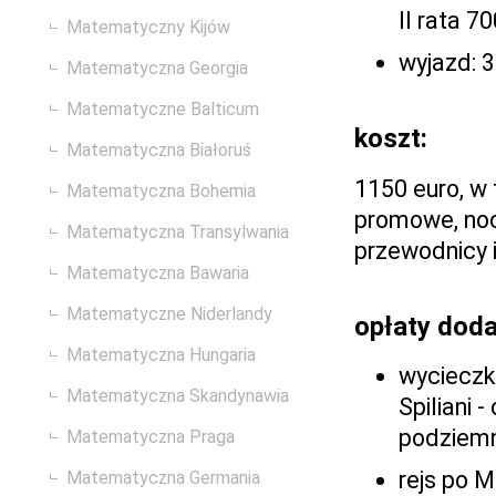
II rata 7
Matematyczny Kijów
wyjazd: 3
Matematyczna Georgia
Matematyczne Balticum
koszt:
Matematyczna Białoruś
1150 euro, w 
Matematyczna Bohemia
promowe, nocl
Matematyczna Transylwania
przewodnicy i
Matematyczna Bawaria
Matematyczne Niderlandy
opłaty dod
Matematyczna Hungaria
wycieczk
Matematyczna Skandynawia
Spiliani 
podziemn
Matematyczna Praga
rejs po 
Matematyczna Germania