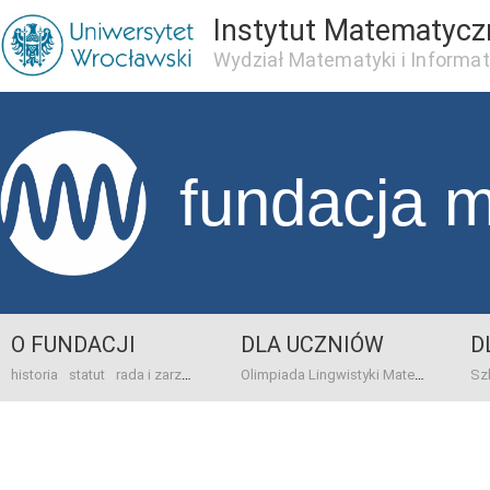
Instytut Matematycz
Wydział Matematyki i Informat
fundacja 
O FUNDACJI
DLA UCZNIÓW
D
historia
statut
rada i zarząd
dane bankowo-adresowe
kontakt
Olimpiada Lingwistyki Matematycznej
sprawo