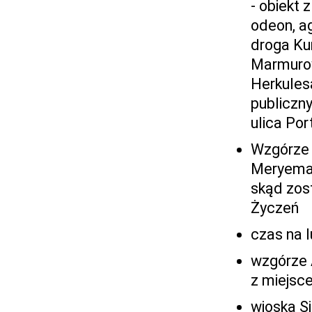
- obiekt 
odeon, ag
droga Kur
Marmurowa
Herkules
publiczny
ulica Por
Wzgórze 
Meryemana
skąd zos
Życzeń
czas na 
wzgórze A
z miejsc
wioska Ş