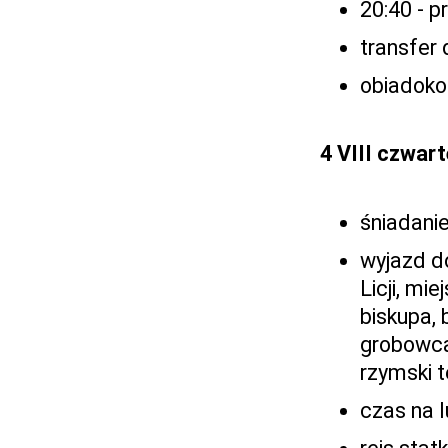
20:40 - p
transfer 
obiadokol
4 VIII czwar
śniadanie
wyjazd d
Licji, mi
biskupa, 
grobowcam
rzymski 
czas na 