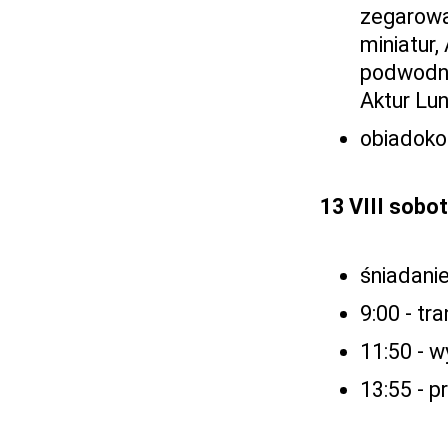
zegarowa,
miniatur,
podwodny
Aktur Lun
obiadoko
13 VIII sobo
śniadanie
9:00 - tr
11:50 - w
13:55 - p