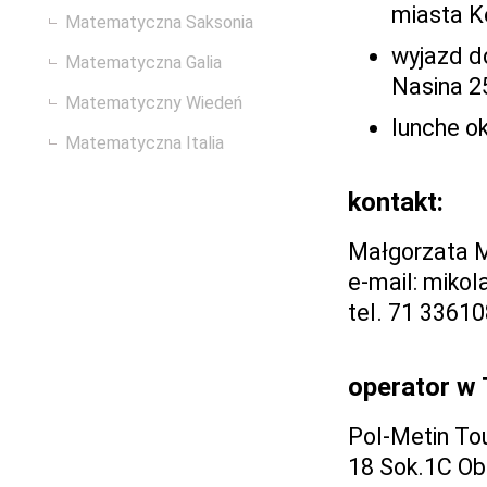
miasta K
Matematyczna Saksonia
wyjazd do
Matematyczna Galia
Nasina 2
Matematyczny Wiedeń
lunche ok
Matematyczna Italia
kontakt:
Małgorzata M
e-mail: mikol
tel. 71 3361
operator w T
Pol-Metin To
18 Sok.1C Ob