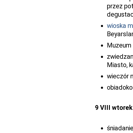
przez po
degustac
wioska m
Beyarsla
Muzeum T
zwiedzan
Miasto, k
wieczór n
obiadoko
9 VIII wtorek
śniadanie