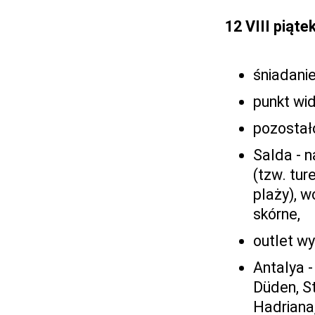
12 VIII piąte
śniadanie
punkt wi
pozostało
Salda - n
(tzw. tur
plaży), 
skórne,
outlet w
Antalya 
Düden, St
Hadriana,