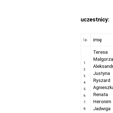
uczestnicy:
imię
l.p.
Teresa
Małgorza
1.
Aleksand
2.
Justyna
3.
Ryszard
4.
Agnieszk
5.
Renata
6.
Heronim
7.
Jadwiga
8.