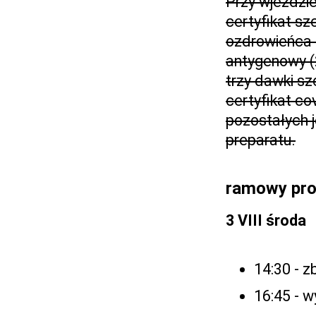
Przy wjeździe
certyfikat sz
ozdrowieńca 
antygenowy (2
trzy dawki sz
certyfikat c
pozostałych j
preparatu.
ramowy pro
3 VIII środa
14:30 - z
16:45 - w