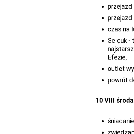
przejazd 
przejazd 
czas na l
Selçuk -
najstars
Efezie,
outlet wy
powrót d
10 VIII środa
śniadanie
zwiedzan