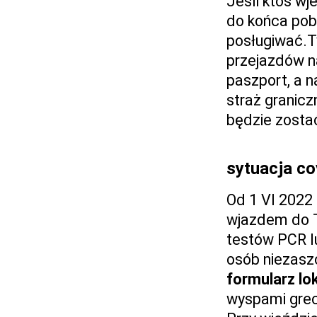
Jeśli ktoś wj
do końca pob
posługiwać.T
przejazdów na
paszport, a n
straż granicz
będzie zostać
sytuacja co
Od 1 VI 2022
wjazdem do T
testów PCR l
osób niezasz
formularz lo
wyspami grec