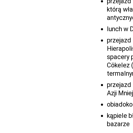
przejazd 
którą wła
antyczny
lunch w D
przejazd
Hierapoli
spacery 
Cökelez (
termalny
przejazd 
Azji Mniej
obiadoko
kąpiele 
bazarze