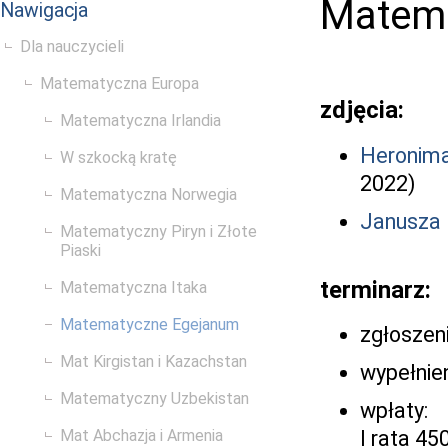
Matem
Nawigacja
Dla nauczycieli
Matematyczna Europa
zdjęcia:
Matematyczna Irlandia
Heronima
W szkocką kratę
2022)
Matematyczna Norwegia
Janusza 
Matematyczny Piryn i Złote
Piaski
terminarz:
Matematyczna Itaka
Matematyczne Egejanum
zgłoszen
Mat Kirgistan i Kazachstan
wypełnie
Matematyczny Uzbekistan
wpłaty:
Mat Abchazja i Armenia
I rata 45