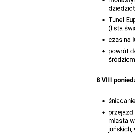
dziedzic
Tunel Eup
(lista ś
czas na l
powrót d
śródziem
8 VIII ponied
śniadanie
przejazd
miasta w 
jońskich,