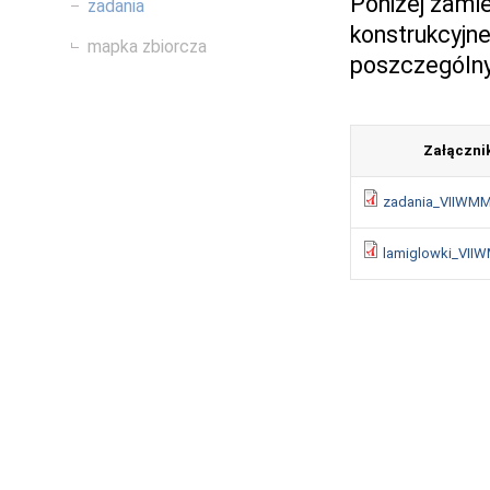
Poniżej zam
zadania
konstrukcyjne
mapka zbiorcza
poszczególny
Załączni
zadania_VIIWMM
lamiglowki_VII