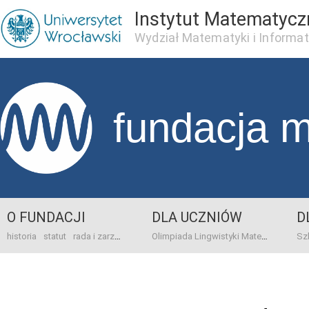
Instytut Matematycz
Wydział Matematyki i Informat
fundacja 
O FUNDACJI
DLA UCZNIÓW
D
historia
statut
rada i zarząd
dane bankowo-adresowe
kontakt
Olimpiada Lingwistyki Matematycznej
sprawo