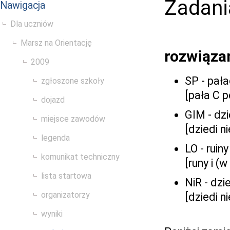
Zadan
Nawigacja
Dla uczniów
Marsz na Orientację
rozwiąza
2009
SP - pał
zgłoszone szkoły
[pała C p
dojazd
GIM - dzi
miejsce zawodów
[dziedi n
legenda
LO - rui
komunikat techniczny
[runy i (
lista startowa
NiR - dzi
organizatorzy
[dziedi n
wyniki