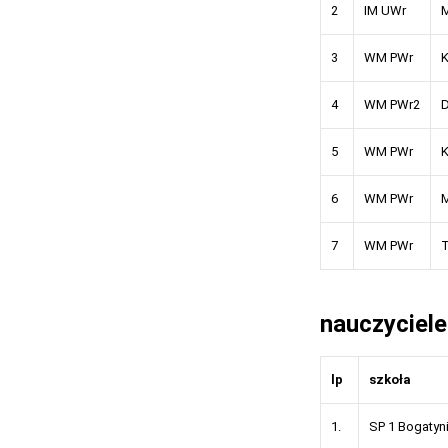
2
IM UWr
M
3
WM PWr
K
4
WM PWr2
D
5
WM PWr
K
6
WM PWr
M
7
WM PWr
T
nauczyciele
lp
szkoła
1.
SP 1 Bogatyn