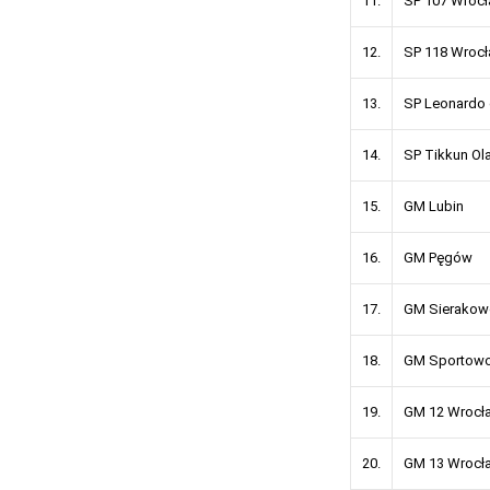
11.
SP 107 Wroc
12.
SP 118 Wroc
13.
SP Leonardo 
14.
SP Tikkun O
15.
GM Lubin
16.
GM Pęgów
17.
GM Sierakow
18.
GM Sportowo
19.
GM 12 Wrocł
20.
GM 13 Wrocł