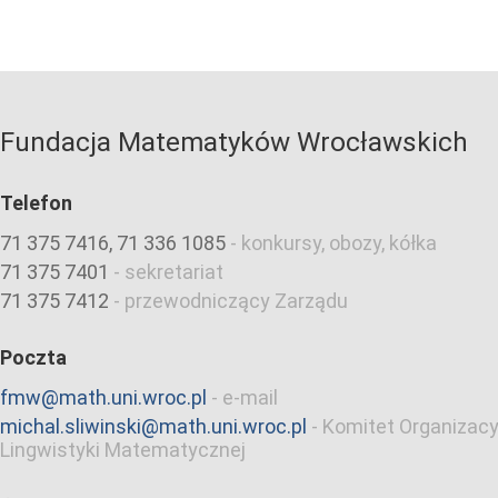
Fundacja Matematyków Wrocławskich
Telefon
71 375 7416, 71 336 1085
-
konkursy, obozy, kółka
71 375 7401
-
sekretariat
71 375 7412
-
przewodniczący Zarządu
Poczta
fmw@math.uni.wroc.pl
-
e-mail
michal.sliwinski@math.uni.wroc.pl
-
Komitet Organizacy
Lingwistyki Matematycznej