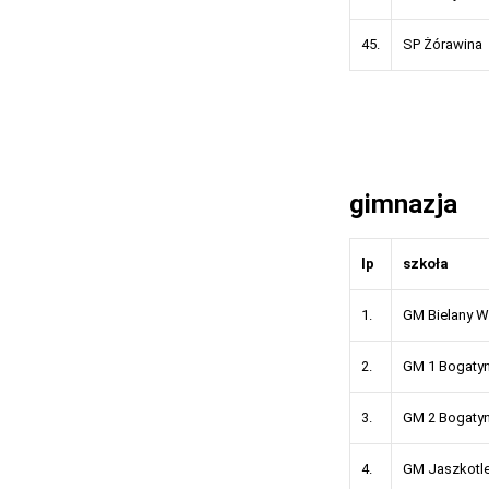
45.
SP Żórawina
gimnazja
lp
szkoła
1.
GM Bielany W
2.
GM 1 Bogatyn
3.
GM 2 Bogatyn
4.
GM Jaszkotl