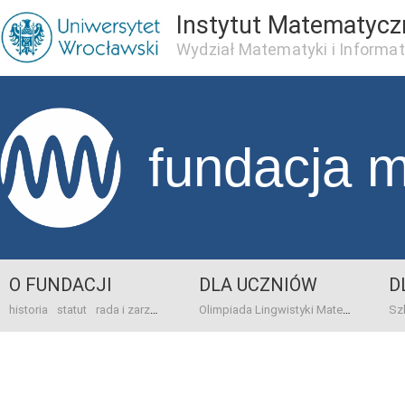
Instytut Matematycz
Wydział Matematyki i Informat
fundacja 
O FUNDACJI
DLA UCZNIÓW
D
historia
statut
rada i zarząd
dane bankowo-adresowe
kontakt
Olimpiada Lingwistyki Matematycznej
sprawo