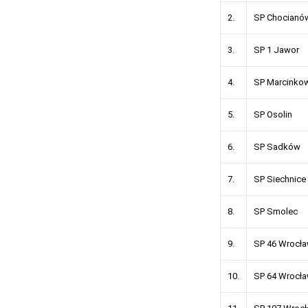
2.
SP Chocianó
3.
SP 1 Jawor
4.
SP Marcinko
5.
SP Osolin
6.
SP Sadków
7.
SP Siechnice
8.
SP Smolec
9.
SP 46 Wrocł
10.
SP 64 Wrocł