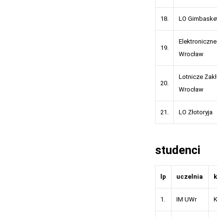
18.
LO Gimbaske
Elektroniczn
19.
Wrocław
Lotnicze Zak
20.
Wrocław
21.
LO Złotoryja
studenci
lp
uczelnia
k
1.
IM UWr
K