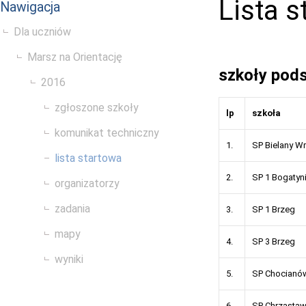
Lista 
Nawigacja
Dla uczniów
Marsz na Orientację
szkoły pod
2016
zgłoszone szkoły
lp
szkoła
komunikat techniczny
1.
SP Bielany W
lista startowa
2.
SP 1 Bogatyn
organizatorzy
zadania
3.
SP 1 Brzeg
mapy
4.
SP 3 Brzeg
wyniki
5.
SP Chocianó
6.
SP Chrząstaw