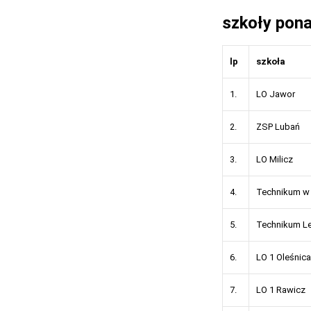
szkoły pon
lp
szkoła
1.
LO Jawor
2.
ZSP Lubań
3.
LO Milicz
4.
Technikum w 
5.
Technikum Le
6.
LO 1 Oleśnica
7.
LO 1 Rawicz