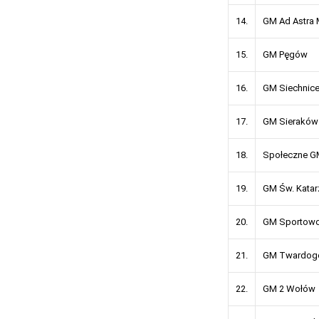
14.
GM Ad Astra M
15.
GM Pęgów
16.
GM Siechnic
17.
GM Sieraków
18.
Społeczne G
19.
GM Św. Katar
20.
GM Sportowo
21.
GM Twardog
22.
GM 2 Wołów