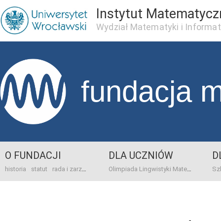
Instytut Matematycz
Wydział Matematyki i Informat
fundacja 
O FUNDACJI
DLA UCZNIÓW
D
historia
statut
rada i zarząd
dane bankowo-adresowe
kontakt
Olimpiada Lingwistyki Matematycznej
sprawo