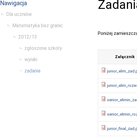
Zadani
Nawigacja
Dla uczniów
Matematyka bez granic
Poniżej zamieszcza
2012/13
zgłoszone szkoły
Załącznik
wyniki
zadania
junior_elim_zad.
junior_elim_rozw
senior_elimin_za
senior_elimin_ro
junior_final_zad.