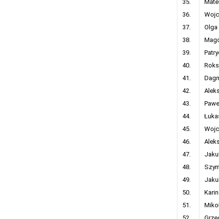
35.
Mate
36.
Wojc
37.
Olga
38.
Magd
39.
Patr
40.
Roks
41.
Dagm
42.
Alek
43.
Pawe
44.
Łuka
45.
Wojc
46.
Alek
47.
Jaku
48.
Szym
49.
Jaku
50.
Kari
51.
Miko
52.
Grze