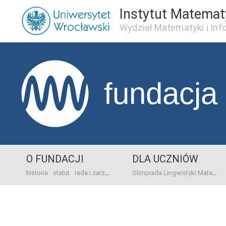
Instytut Matema
Wydział Matematyki i Inf
fundacja
O FUNDACJI
DLA UCZNIÓW
historia
statut
rada i zarząd
dane bankowo-adresowe
kontakt
Olimpiada Lingwistyki Matematycznej