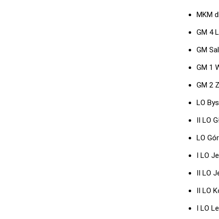
MKM dl
GM 4 L
GM Sal
GM 1 W
GM 2 Z
LO Bys
II LO 
LO Gór
I LO Je
II LO J
II LO K
I LO L