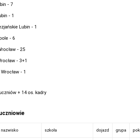
bin - 7
ubin - 1
zjańskie Lubin - 1
pole - 6
 Wrocław - 25
rocław - 3+1
 Wrocław - 1
czniów + 14 os. kadry
 uczniowie
i nazwisko
szkoła
dojazd
grupa
pok