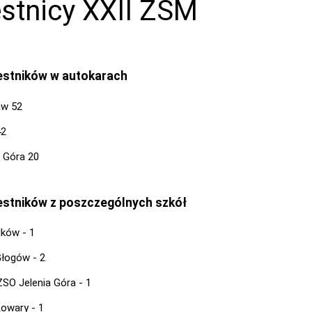
stnicy XXII ZSM
zestników w autokarach
aw 52
42
a Góra 20
zestników z poszczególnych szkół
ków - 1
łogów - 2
SO Jelenia Góra - 1
owary - 1