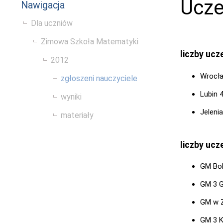
Ucze
Nawigacja
Dla uczniów
Zimowa Szkoła Matematyki
liczby uc
2012
Wrocł
zgłoszeni nauczyciele
Lubin 
wyniki
Jeleni
materiały
liczby uc
GM Bol
GM 3 G
GM w Z
GM 3 K