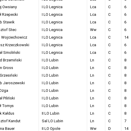
ej Owsiany
I LO Legnica
Lca
C
6
ł Rzepecki
I LO Legnica
Lca
C
6
b Stawik
I LO Legnica
Lca
C
6
sztof Stec
I LO Legnica
Ww
C
6
a Wojciechowicz
I LO Legnica
Lca
C
14
osz Krzeczkowski
I LO Legnica
Lca
C
6
ał Smoliński
I LO Legnica
Lca
C
6
d Brzemiński
I LO Lubin
Ln
C
8
an Gross
I LO Lubin
Ln
C
8
 Grzesiński
I LO Lubin
Ln
C
8
b Jaroszewski
I LO Lubin
Ln
C
8
 Ożga
I LO Lubin
Ln
C
8
ł Piliński
I LO Lubin
Ln
C
8
ł Tomys
I LO Lubin
Ln
C
8
k Kałdus
II LO Lubin
Ln
C
8
sztof Kandut
Sal LO Lubin
Ln
C
7
na Bauer
II LO Opole
Ww
D
14