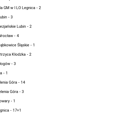
a GM w I LO Legnica - 2
ubin - 3
ezjańskie Lubin - 2
rocław - 4
ąbkowice Śląskie - 1
trzyca Kłodzka - 2
Głogów - 3
a - 1
lenia Góra - 14
elenia Góra - 3
owary - 1
egnica - 17+1