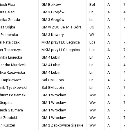
iech Fica
GM Bolków
Bol
A
7
ara Beleć
GM 3 Głogów
Ln
A
4
nika Żmuda
GM 3 Głogów
Ln
A
4
osz Sójka
GM w ZSO Jelenia Góra
JG
A
7
 Palmerska
GM 3 Kowary
WŁ
A
---
ał Ratajczak
MKM przy I LO Legnica
Lca
A
7
er Tokarczyk
MKM przy I LO Legnica
Lca
A
7
nika Lisiecka
GM 4 Lubin
Ln
A
4
sandra Murdzek
GM 4 Lubin
Ln
A
4
lika Rzeźwicka
GM 4 Lubin
Ln
A
4
l Hapkiewicz
Sal GM Lubin
Ln
A
7
nik Tyszkowski
Sal GM Lubin
Ln
A
7
diusz Poziemski
GM 1 Wrocław
Ww
A
7
Sierpina
GM 1 Wrocław
Ww
A
7
iech Szumera
GM 1 Wrocław
Ww
A
7
ł Żłobicki
GM 1 Wrocław
Ww
A
7
in Kuczer
GM 2 Ząbkowice Śląskie
Ww
A
7