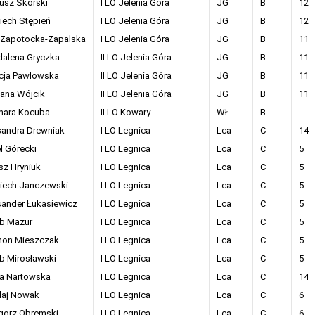
usz Skórski
I LO Jelenia Góra
JG
B
12
iech Stępień
I LO Jelenia Góra
JG
B
12
 Zapotocka-Zapalska
I LO Jelenia Góra
JG
B
11
alena Gryczka
II LO Jelenia Góra
JG
B
11
ycja Pawłowska
II LO Jelenia Góra
JG
B
11
ana Wójcik
II LO Jelenia Góra
JG
B
11
ara Kocuba
II LO Kowary
WŁ
B
---
sandra Drewniak
I LO Legnica
Lca
C
14
ł Górecki
I LO Legnica
Lca
C
5
sz Hryniuk
I LO Legnica
Lca
C
5
iech Janczewski
I LO Legnica
Lca
C
5
sander Łukasiewicz
I LO Legnica
Lca
C
5
b Mazur
I LO Legnica
Lca
C
5
on Mieszczak
I LO Legnica
Lca
C
5
b Mirosławski
I LO Legnica
Lca
C
5
na Nartowska
I LO Legnica
Lca
C
14
łaj Nowak
I LO Legnica
Lca
C
6
gorz Obremski
I LO Legnica
Lca
C
6