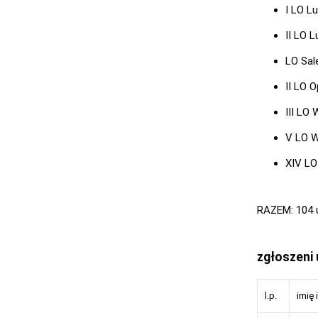
I LO Lu
II LO L
LO Sale
II LO O
III LO
V LO W
XIV LO
RAZEM: 104 u
zgłoszeni
l.p.
imię 