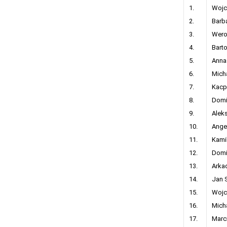
1.
Wojc
2.
Barb
3.
Wero
4.
Bart
5.
Anna
6.
Mich
7.
Kacp
8.
Domi
9.
Alek
10.
Ange
11.
Kami
12.
Domi
13.
Arka
14.
Jan 
15.
Wojc
16.
Micha
17.
Marc