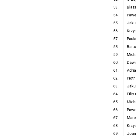
53.
Błaż
54.
Pawe
55.
Jaku
56.
Krzy
57.
Paul
58.
Bart
59.
Mich
60.
Dawi
61.
Adri
62.
Piotr
63.
Jaku
64.
Filip
65.
Micha
66.
Pawe
67.
Mare
68.
Krzy
69.
Joan