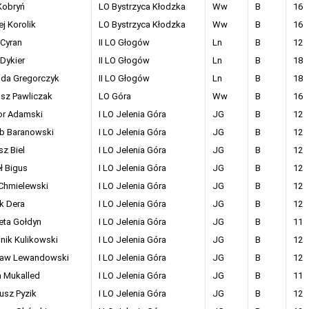
Kobryń
LO Bystrzyca Kłodzka
Ww
B
16
j Korolik
LO Bystrzyca Kłodzka
Ww
B
16
 Cyran
II LO Głogów
Ln
B
12
Dykier
II LO Głogów
Ln
B
18
da Gregorczyk
II LO Głogów
Ln
B
18
osz Pawliczak
LO Góra
Ww
B
16
or Adamski
I LO Jelenia Góra
JG
B
12
b Baranowski
I LO Jelenia Góra
JG
B
12
z Biel
I LO Jelenia Góra
JG
B
12
ł Bigus
I LO Jelenia Góra
JG
B
12
 Chmielewski
I LO Jelenia Góra
JG
B
12
k Dera
I LO Jelenia Góra
JG
B
12
eta Gołdyn
I LO Jelenia Góra
JG
B
11
nik Kulikowski
I LO Jelenia Góra
JG
B
12
aw Lewandowski
I LO Jelenia Góra
JG
B
12
a Mukalled
I LO Jelenia Góra
JG
B
11
usz Pyzik
I LO Jelenia Góra
JG
B
12