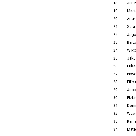
18.
Jan 
19.
Macie
20.
Artur
21.
Sara 
22.
Jago
23.
Bart
24.
Wikt
25.
Jaku
26.
Łukas
27.
Pawe
28.
Filip
29.
Jace
30.
Elżbi
31.
Domi
32.
Wacł
33.
Rani
34.
Mate