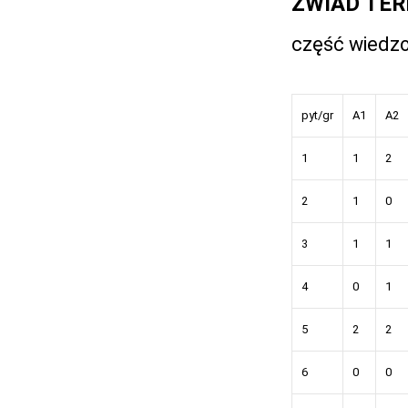
ZWIAD TE
część wiedz
pyt/gr
A1
A2
1
1
2
2
1
0
3
1
1
4
0
1
5
2
2
6
0
0