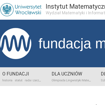
Instytut Matematycz
Wydział Matematyki i Informat
fundacja 
O FUNDACJI
DLA UCZNIÓW
D
historia
statut
rada i zarząd
dane bankowo-adresowe
kontakt
Olimpiada Lingwistyki Matematycznej
sprawo