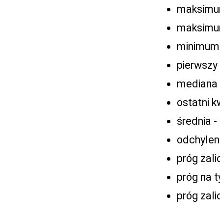
maksimum
maksimum
minimum o
pierwszy 
mediana 
ostatni k
średnia -
odchylen
próg zali
próg na t
próg zal