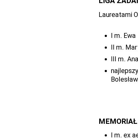
LIGA ZADA
Laureatami Ob
I m. Ewa 
II m. Mar
III m. An
najlepsz
Bolesławi
MEMORIAŁ 
I m. ex a