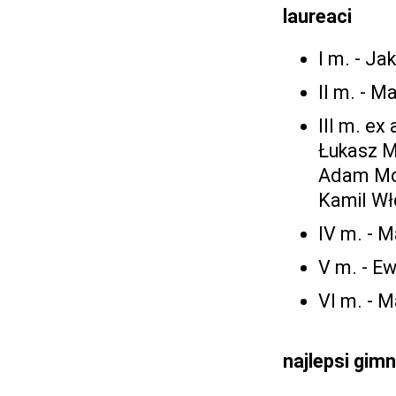
laureaci
I m. - Ja
II m. - M
III m. ex
Łukasz Ma
Adam Mor
Kamil Wło
IV m. - M
V m. - Ew
VI m. - M
najlepsi gimn