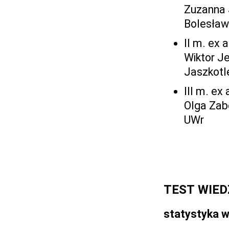
Zuzanna 
Bolesław
II m. ex 
Wiktor J
Jaszkotl
III m. ex
Olga Zab
UWr
TEST WIED
statystyka 