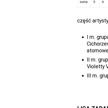
suma
5
6
część artyst
I m. grup
Cichorzew
atomowe
II m. gru
Violetty 
III m. gr