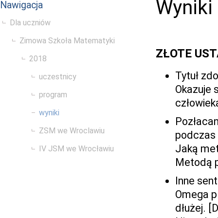
Wyniki
Nawigacja
Dla uczniów
Zimowa Szkoła Matematyki
ZŁOTE UST
2018
Tytuł zd
uczestnicy
Okazuje s
program
człowiek
wyniki
Pozłacan
ZSM we Wroclawiu
podczas 
Jaką met
IV JSM we Wrocławiu
Metodą p
Inne sen
Omega plu
dłużej. [D