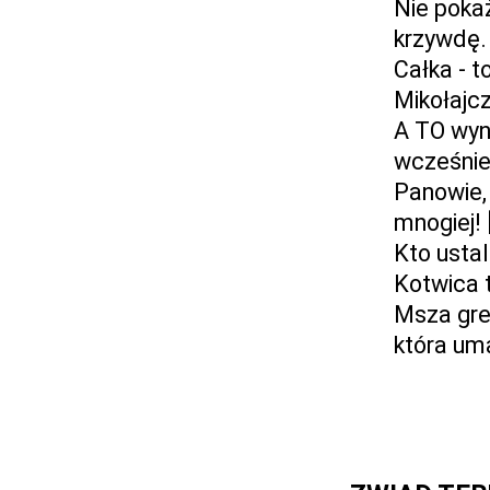
Nie poka
krzywdę.
Całka - t
Mikołajcz
A TO wyni
wcześnie
Panowie,
mnogiej! 
Kto usta
Kotwica t
Msza greg
która uma